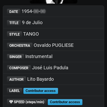
1954-
00
-
00
DATE
9 de Julio
TITLE
TANGO
STYLE
Osvaldo PUGLIESE
ORCHESTRA
Instrumental
SINGER
José Luis Padula
COMPOSER
Lito Bayardo
AUTHOR
LABEL
Contributor access
SPEED (steps/min)
Contributor access