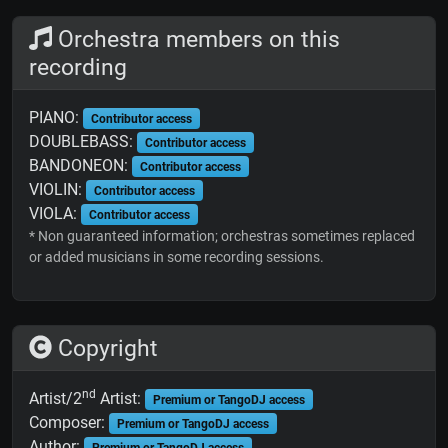
Orchestra members on this
recording
PIANO:
Contributor access
DOUBLEBASS:
Contributor access
BANDONEON:
Contributor access
VIOLIN:
Contributor access
VIOLA:
Contributor access
* Non guaranteed information; orchestras sometimes replaced
or added musicians in some recording sessions.
Copyright
nd
Artist/2
Artist:
Premium or TangoDJ access
Composer:
Premium or TangoDJ access
Author:
Premium or TangoDJ access