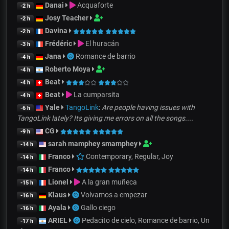
Danai
Acquaforte
-2 h
Josy Teacher
-2 h
Davina
-2 h
Frédéric
El huracán
-3 h
Jana
Romance de barrio
-4 h
Roberto Moya
-4 h
Beat
-4 h
Beat
La cumparsita
-4 h
Yale
TangoLink
:
Are people having issues with
-6 h
TangoLink lately? Its giving me errors on all the songs....
CG
-9 h
sarah mamphey smamphey
-14 h
Franco
Contemporary, Regular, Joy
-14 h
Franco
-14 h
Lionel
A la gran muñeca
-15 h
Klaus
Volvamos a empezar
-16 h
Ayala
Gallo ciego
-16 h
ARIEL
Pedacito de cielo, Romance de barrio, Un
-17 h