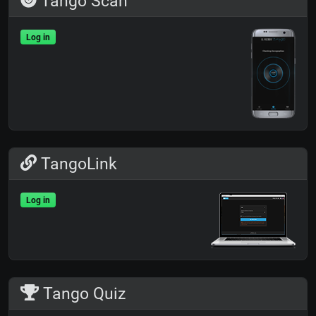
Tango Scan
Log in
TangoLink
Log in
Tango Quiz