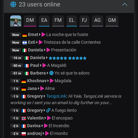
23 users online
DM
EA
FM
EL
FJ
AG
GM
Ernst
La noche que te fuiste
Now
Esti
Tristezas de la calle Corrientes
Now
Daniela
Presentación
Now
Daniela
-16 m
Paul
A Magaldi
-50 m
Barbera
Yo sé que te adoro
-51 m
Khochnav
Magdala
-1 h
Jana
Alma
-1 h
Gregory
TangoLink
:
Hi Yale, TangoLink service is
-1 h
working so I sent you an email to dig further on your...
Gregory
A fuego lento
-1 h
Valentin
El encopao
-1 h
Davina
El Incendio
-2 h
andrzej
El monito
-2 h