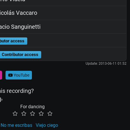
colás Vaccaro
cio Sanguinetti
butor access
Contributor access
Update: 2013-06-11 01:52
YouTube
his recording?
For dancing
No me escribas
Viejo ciego