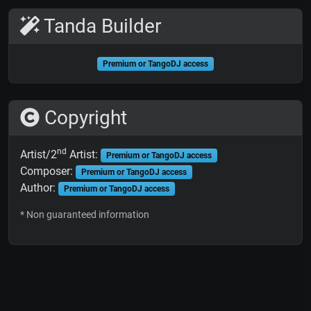
Tanda Builder
Premium or TangoDJ access
Copyright
nd
Artist/2
Artist:
Premium or TangoDJ access
Composer:
Premium or TangoDJ access
Author:
Premium or TangoDJ access
* Non guaranteed information