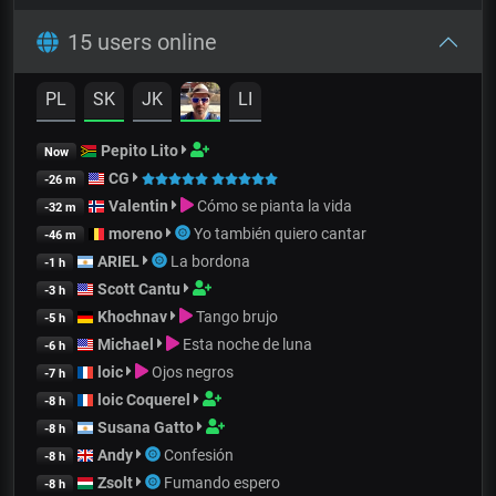
15 users online
PL
SK
JK
LI
Pepito Lito
Now
CG
-26 m
Valentin
Cómo se pianta la vida
-32 m
moreno
Yo también quiero cantar
-46 m
ARIEL
La bordona
-1 h
Scott Cantu
-3 h
Khochnav
Tango brujo
-5 h
Michael
Esta noche de luna
-6 h
loic
Ojos negros
-7 h
loic Coquerel
-8 h
Susana Gatto
-8 h
Andy
Confesión
-8 h
Zsolt
Fumando espero
-8 h