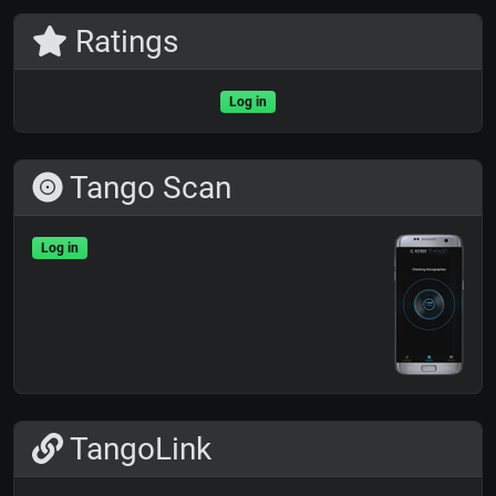
Ratings
Log in
Tango Scan
Log in
TangoLink