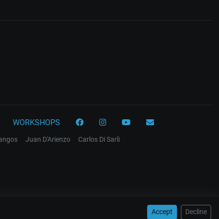
WORKSHOPS
tangos
Juan D'Arienzo
Carlos Di Sarli
Accept
Decline