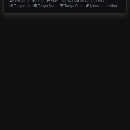
Welcome
Info
Play!
Musical personality test
TangoLink
Tango Scan
Tango Quiz
Lyrics annotation