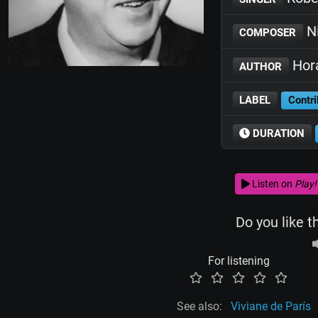
Ni
COMPOSER
Hora
AUTHOR
LABEL
Contri
DURATION
Listen on
Play!
Do you like t
For listening
See also:
Viviane de París