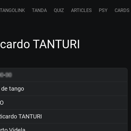
TANGOLINK
TANDA
QUIZ
ARTICLES
PSY
CARDS
icardo TANTURI
00
-
00
de tango
O
icardo TANTURI
to Videla