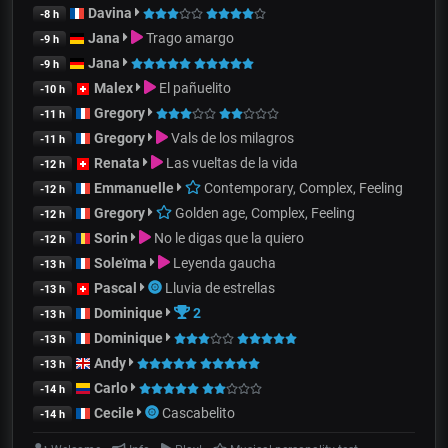
Davina
-8 h
Jana
Trago amargo
-9 h
Jana
-9 h
Malex
El pañuelito
-10 h
Gregory
-11 h
Gregory
Vals de los milagros
-11 h
Renata
Las vueltas de la vida
-12 h
Emmanuelle
Contemporary, Complex, Feeling
-12 h
Gregory
Golden age, Complex, Feeling
-12 h
Sorin
No le digas que la quiero
-12 h
Soleïma
Leyenda gaucha
-13 h
Pascal
Lluvia de estrellas
-13 h
Dominique
2
-13 h
Dominique
-13 h
Andy
-13 h
Carlo
-14 h
Cecile
Cascabelito
-14 h