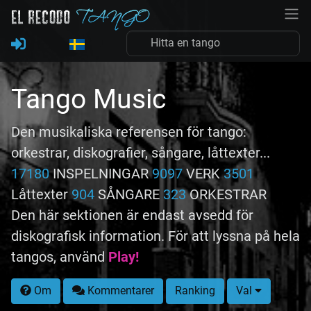
Tango Music
Den musikaliska referensen för tango:
orkestrar, diskografier, sångare, låttexter...
17180
INSPELNINGAR
9097
VERK
3501
Låttexter
904
SÅNGARE
323
ORKESTRAR
Den här sektionen är endast avsedd för
diskografisk information. För att lyssna på hela
tangos, använd
Play!
Om
Kommentarer
Ranking
Val