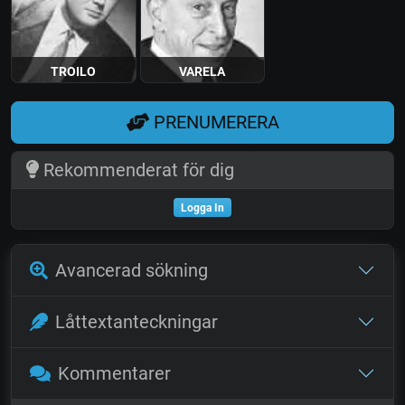
TROILO
VARELA
PRENUMERERA
Rekommenderat för dig
Logga In
Avancerad sökning
Låttextanteckningar
Kommentarer