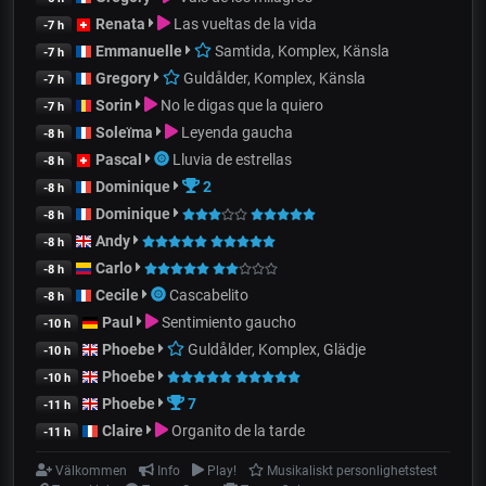
Renata
Las vueltas de la vida
-7 h
Emmanuelle
Samtida, Komplex, Känsla
-7 h
Gregory
Guldålder, Komplex, Känsla
-7 h
Sorin
No le digas que la quiero
-7 h
Soleïma
Leyenda gaucha
-8 h
Pascal
Lluvia de estrellas
-8 h
Dominique
2
-8 h
Dominique
-8 h
Andy
-8 h
Carlo
-8 h
Cecile
Cascabelito
-8 h
Paul
Sentimiento gaucho
-10 h
Phoebe
Guldålder, Komplex, Glädje
-10 h
Phoebe
-10 h
Phoebe
7
-11 h
Claire
Organito de la tarde
-11 h
Välkommen
Info
Play!
Musikaliskt personlighetstest