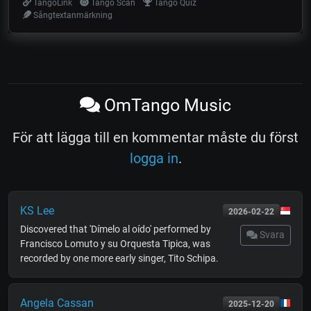
TangoLink
Tango Scan
Tango Quiz
Sångtextanmärkning
OmTango Music
För att lägga till en kommentar måste du först
logga in
.
KS Lee
2026-02-22
Discovered that 'Dímelo al oído' performed by
Svara
Francisco Lomuto y su Orquesta Tipica, was
recorded by one more early singer, Tito Schipa.
Angela Cassan
2025-12-20