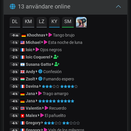
13 användare online
DL
KM
LZ
KY
SM
Khochnav
Tango brujo
-9 m
Michael
Esta noche de luna
-1 h
loic
Ojos negros
-2 h
loic Coquerel
-2 h
Susana Gatto
-3 h
Andy
Confesión
-3 h
Zsolt
Fumando espero
-3 h
Davina
-3 h
Jana
Trago amargo
-4 h
Jana
-4 h
Valentin
Recuerdo
-5 h
Malex
El pañuelito
-5 h
Gregory
-6 h
Gregory
Vals de los milagros
-6 h