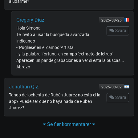
aiudarme?
Gregory Diaz
2025-09-25
Hola Simona,
Svara
Te invito a usar la busqueda avanzada
indicando
- 'Pugliese' en el campo 'Artista'
- y la palabra 'fortuna' en campo 'extracto de letras'
Aparecen un par de grabaciones a ver si esta la buscas...
Abrazo
Jonathan Q Z
2025-09-02
Tango del ochenta de Rubén Juárez no está el la
Svara
app? Puede ser que no haya nada de Rubén
Juárez?
Se fler kommentarer