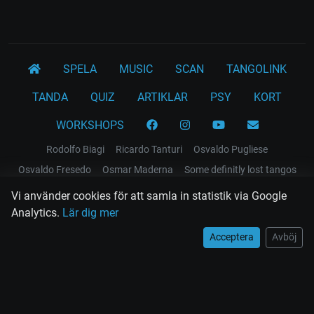
SPELA
MUSIC
SCAN
TANGOLINK
TANDA
QUIZ
ARTIKLAR
PSY
KORT
WORKSHOPS
Rodolfo Biagi
Ricardo Tanturi
Osvaldo Pugliese
Osvaldo Fresedo
Osmar Maderna
Some definitly lost tangos
Juan D'Arienzo
Carlos Di Sarli
Vi använder cookies för att samla in statistik via Google
Villkor och juridiska meddelanden
Analytics.
Lär dig mer
Acceptera
Avböj
EL RECODO TANGO
Design Web: Gregory DIAZ