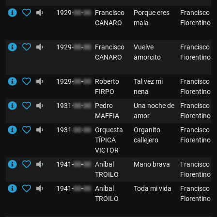
1929-
00
-
00
Francisco
Porque eres
Francisco
CANARO
mala
Fiorentino
1929-
00
-
00
Francisco
Vuelve
Francisco
CANARO
amorcito
Fiorentino
1929-
00
-
00
Roberto
Tal vez mi
Francisco
FIRPO
nena
Fiorentino
1931-
00
-
00
Pedro
Una noche de
Francisco
MAFFIA
amor
Fiorentino
1931-
00
-
00
Orquesta
Organito
Francisco
TÍPICA
callejero
Fiorentino
VICTOR
1941-
00
-
00
Aníbal
Mano brava
Francisco
TROILO
Fiorentino
1941-
00
-
00
Aníbal
Toda mi vida
Francisco
TROILO
Fiorentino