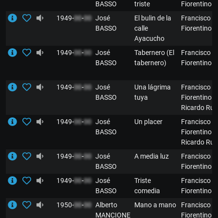
BASSO
triste
Fiorentino
1949-
00
-
00
José
El bulin de la
Francisco
BASSO
calle
Fiorentino
Ayacucho
1949-
00
-
00
José
Tabernero (El
Francisco
BASSO
tabernero)
Fiorentino
1949-
00
-
00
José
Una lágrima
Francisco
BASSO
tuya
Fiorentino y
Ricardo Rui
1949-
00
-
00
José
Un placer
Francisco
BASSO
Fiorentino y
Ricardo Rui
1949-
00
-
00
José
A media luz
Francisco
BASSO
Fiorentino
1949-
00
-
00
José
Triste
Francisco
BASSO
comedia
Fiorentino
1950-
00
-
00
Alberto
Mano a mano
Francisco
MANCIONE
Fiorentino