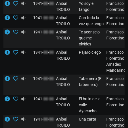
1941-
00
-
00
Aníbal
Yo soy el
Francisco
TROILO
tango
Fiorentino
1941-
00
-
00
Aníbal
Con toda la
Francisco
TROILO
voz que tengo
Fiorentino
1941-
00
-
00
Aníbal
Te aconsejo
Francisco
TROILO
que me
Fiorentino
olvides
1941-
00
-
00
Aníbal
Pájaro ciego
Francisco
TROILO
Fiorentino y
Amadeo
Mandarino
1941-
00
-
00
Aníbal
Tabernero (El
Francisco
TROILO
tabernero)
Fiorentino
1941-
00
-
00
Aníbal
El bulin de la
Francisco
TROILO
calle
Fiorentino
Ayacucho
1941-
00
-
00
Aníbal
Una carta
Francisco
TROILO
Fiorentino