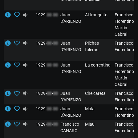
1929-
00
-
00
Juan
Al tranquito
Francisco
D'ARIENZO
Fiorentino y
Martín
Cabral
1929-
00
-
00
Juan
Pilchas
Francisco
D'ARIENZO
fuleras
Fiorentino
1929-
00
-
00
Juan
La correntina
Francisco
D'ARIENZO
Fiorentino y
Martín
Cabral
1929-
00
-
00
Juan
Che careta
Francisco
D'ARIENZO
Fiorentino
1929-
00
-
00
Juan
Mala
Francisco
D'ARIENZO
Fiorentino
1929-
00
-
00
Francisco
Miau
Francisco
CANARO
Fiorentino