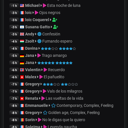
Michael
Esta noche de luna
-1 h
loic
Ojos negros
-3 h
loic Coquerel
-3 h
Susana Gatto
-3 h
Andy
Confesión
-3 h
Zsolt
Fumando espero
-4 h
Davina
-4 h
Jana
Trago amargo
-5 h
Jana
-5 h
Valentin
Recuerdo
-6 h
Malex
El pañuelito
-6 h
Gregory
-7 h
Gregory
Vals de los milagros
-7 h
Renata
Las vueltas de la vida
-7 h
Emmanuelle
Contemporary, Complex, Feeling
-8 h
Gregory
Golden age, Complex, Feeling
-8 h
Sorin
No le digas que la quiero
-8 h
Soleïma
Leyenda gaucha
-8 h