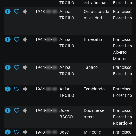
TROILO
extraño mas
Fiorentino
1943-
00
-
00
Aníbal
Orquestas de
Francisco
TROILO
mi ciudad
Fiorentino
1944-
00
-
00
Aníbal
El desafío
Francisco
TROILO
Fiorentino y
Alberto
Marino
1944-
00
-
00
Aníbal
Tabaco
Francisco
TROILO
Fiorentino
1944-
00
-
00
Aníbal
Temblando
Francisco
TROILO
Fiorentino
1948-
00
-
00
José
Dos que se
Francisco
BASSO
aman
Fiorentino y
Ricardo Rui
1948-
00
-
00
José
Mi noche
Francisco