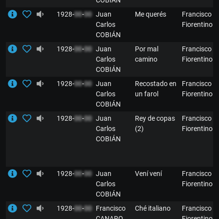
COBIÁN
1928-
00
-
00
Juan
Me querés
Francisco
Carlos
Fiorentino
COBIÁN
1928-
00
-
00
Juan
Por mal
Francisco
Carlos
camino
Fiorentino
COBIÁN
1928-
00
-
00
Juan
Recostado en
Francisco
Carlos
un farol
Fiorentino
COBIÁN
1928-
00
-
00
Juan
Rey de copas
Francisco
Carlos
(2)
Fiorentino
COBIÁN
1928-
00
-
00
Juan
Vení vení
Francisco
Carlos
Fiorentino
COBIÁN
1928-
00
-
00
Francisco
Ché italiano
Francisco
CANARO
Fiorentino