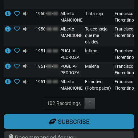
1950-
00
-
00
Alberto
Tinta roja
Francisco
MANCIONE
Fiorentino
1950-
00
-
00
Alberto
Te aconsejo
Francisco
MANCIONE
que me
Fiorentino
olvides
1951-
00
-
00
PUGLIA-
Íntimo
Francisco
PEDROZA
Fiorentino
1951-
00
-
00
PUGLIA-
Malena
Francisco
PEDROZA
Fiorentino
1951-
00
-
00
Alberto
El motivo
Francisco
MANCIONE
(Pobre paica)
Fiorentino
102 Recordings
1
SUBSCRIBE
Recommended for you