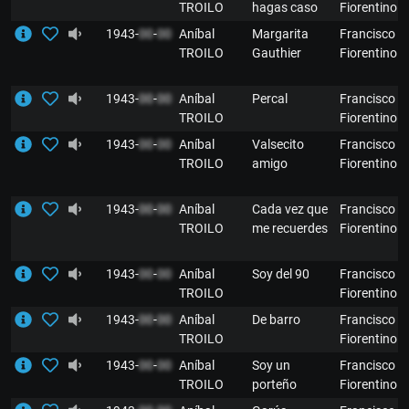
TROILO
hagas caso
Fiorentino
1943-
00
-
00
Aníbal
Margarita
Francisco
TROILO
Gauthier
Fiorentino
1943-
00
-
00
Aníbal
Percal
Francisco
TROILO
Fiorentino
1943-
00
-
00
Aníbal
Valsecito
Francisco
TROILO
amigo
Fiorentino
1943-
00
-
00
Aníbal
Cada vez que
Francisco
TROILO
me recuerdes
Fiorentino
1943-
00
-
00
Aníbal
Soy del 90
Francisco
TROILO
Fiorentino
1943-
00
-
00
Aníbal
De barro
Francisco
TROILO
Fiorentino
1943-
00
-
00
Aníbal
Soy un
Francisco
TROILO
porteño
Fiorentino