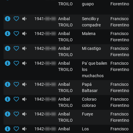
TROILO
guapo
Fiorentino
1941-
00
-
00
Aníbal
Sencillo y
Francisco
TROILO
compadre
Fiorentino
1942-
00
-
00
Aníbal
Malena
Francisco
TROILO
Fiorentino
1942-
00
-
00
Aníbal
Mi castigo
Francisco
TROILO
Fiorentino
1942-
00
-
00
Aníbal
Pa' que bailen
Francisco
TROILO
los
Fiorentino
muchachos
1942-
00
-
00
Aníbal
Papá
Francisco
TROILO
Baltasar
Fiorentino
1942-
00
-
00
Aníbal
Colorao
Francisco
TROILO
colorao
Fiorentino
1942-
00
-
00
Aníbal
Fueye
Francisco
TROILO
Fiorentino
1942-
00
-
00
Aníbal
Los
Francisco