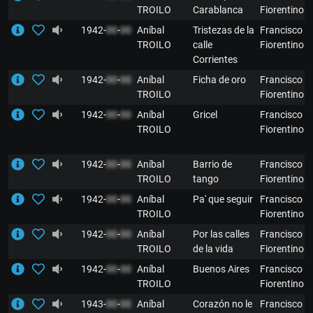
TROILO
Carablanca
Fiorentino
1942-
00
-
00
Aníbal
Tristezas de la
Francisco
TROILO
calle
Fiorentino
Corrientes
1942-
00
-
00
Aníbal
Ficha de oro
Francisco
TROILO
Fiorentino
1942-
00
-
00
Aníbal
Gricel
Francisco
TROILO
Fiorentino
1942-
00
-
00
Aníbal
Barrio de
Francisco
TROILO
tango
Fiorentino
1942-
00
-
00
Aníbal
Pa' que seguir
Francisco
TROILO
Fiorentino
1942-
00
-
00
Aníbal
Por las calles
Francisco
TROILO
de la vida
Fiorentino
1942-
00
-
00
Aníbal
Buenos Aires
Francisco
TROILO
Fiorentino
1943-
00
-
00
Aníbal
Corazón no le
Francisco