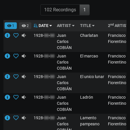
102 Recordings
1
nd
DATE
ARTIST
TITLE
2
ARTIST
1
2
1928-
00
-
00
Juan
Charlatan
Francisco
Carlos
Fiorentino
COBIÁN
1928-
00
-
00
Juan
El marcao
Francisco
Carlos
Fiorentino
COBIÁN
1928-
00
-
00
Juan
El unico lunar
Francisco
Carlos
Fiorentino
COBIÁN
1928-
00
-
00
Juan
Ladrón
Francisco
Carlos
Fiorentino
COBIÁN
1928-
00
-
00
Juan
Lamento
Francisco
Carlos
pampeano
Fiorentino