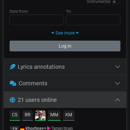
Instrumental
Date from:
To:
See more
Log in
Lyrics annotations
Comments
21 users online
CS
RR
MM
KM
Khochnav
Tango brujo
-1 h