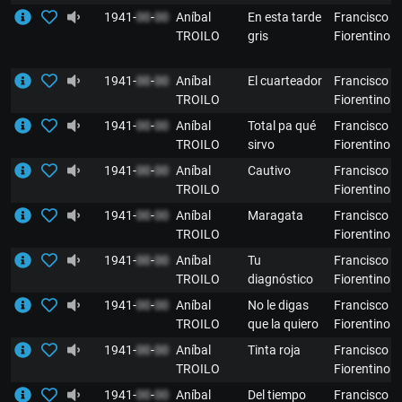
1941-
00
-
00
Aníbal
En esta tarde
Francisco
TROILO
gris
Fiorentino
1941-
00
-
00
Aníbal
El cuarteador
Francisco
TROILO
Fiorentino
1941-
00
-
00
Aníbal
Total pa qué
Francisco
TROILO
sirvo
Fiorentino
1941-
00
-
00
Aníbal
Cautivo
Francisco
TROILO
Fiorentino
1941-
00
-
00
Aníbal
Maragata
Francisco
TROILO
Fiorentino
1941-
00
-
00
Aníbal
Tu
Francisco
TROILO
diagnóstico
Fiorentino
1941-
00
-
00
Aníbal
No le digas
Francisco
TROILO
que la quiero
Fiorentino
1941-
00
-
00
Aníbal
Tinta roja
Francisco
TROILO
Fiorentino
1941-
00
-
00
Aníbal
Del tiempo
Francisco