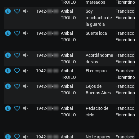
TROILO
mareados
Fiorentino
1942-
00
-
00
Aníbal
Soy
Francisco
TROILO
muchacho de
Fiorentino
la guardia
1942-
00
-
00
Aníbal
Suerte loca
Francisco
TROILO
Fiorentino
1942-
00
-
00
Aníbal
Acordándome
Francisco
TROILO
de vos
Fiorentino
1942-
00
-
00
Aníbal
El encopao
Francisco
TROILO
Fiorentino
1942-
00
-
00
Aníbal
Lejos de
Francisco
TROILO
Buenos Aires
Fiorentino
1942-
00
-
00
Aníbal
Pedacito de
Francisco
TROILO
cielo
Fiorentino
1942-
00
-
00
Aníbal
No te apures
Francisco