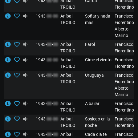
1943-
00
-
00
Aníbal
Garúa
Francisco
TROILO
Fiorentino
1943-
00
-
00
Aníbal
Soñar y nada
Francisco
TROILO
mas
Fiorentino y
Alberto
Marino
1943-
00
-
00
Aníbal
Farol
Francisco
TROILO
Fiorentino
1943-
00
-
00
Aníbal
Gime el viento
Francisco
TROILO
Fiorentino
1943-
00
-
00
Aníbal
Uruguaya
Francisco
TROILO
Fiorentino y
Alberto
Marino
1943-
00
-
00
Aníbal
A bailar
Francisco
TROILO
Fiorentino
1943-
00
-
00
Aníbal
Sosiego en la
Francisco
TROILO
noche
Fiorentino
1943-
00
-
00
Aníbal
Cada dia te
Francisco