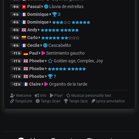
Pascal
Lluvia de estrellas
-9 h
Dominique
2
-9 h
Dominique
-9 h
Andy
-9 h
Carlo
-9 h
Cecile
Cascabelito
-9 h
Paul
Sentimiento gaucho
-11 h
Phoebe
Golden age, Complex, Joy
-11 h
Phoebe
-11 h
Phoebe
7
-11 h
Claire
Organito de la tarde
-12 h
Welcome
Info
Play!
Musical personality test
TangoLink
Tango Scan
Tango Quiz
Lyrics annotation