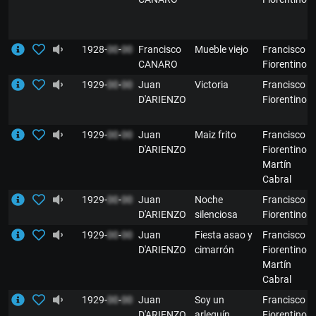
1928-
00
-
00
Francisco
Mueble viejo
Francisco
CANARO
Fiorentino
1929-
00
-
00
Juan
Victoria
Francisco
D'ARIENZO
Fiorentino
1929-
00
-
00
Juan
Maiz frito
Francisco
D'ARIENZO
Fiorentino y
Martín
Cabral
1929-
00
-
00
Juan
Noche
Francisco
D'ARIENZO
silenciosa
Fiorentino
1929-
00
-
00
Juan
Fiesta asao y
Francisco
D'ARIENZO
cimarrón
Fiorentino y
Martín
Cabral
1929-
00
-
00
Juan
Soy un
Francisco
D'ARIENZO
arlequín
Fiorentino