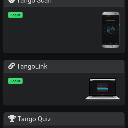
Tango Scan
Log in
TangoLink
Log in
Tango Quiz