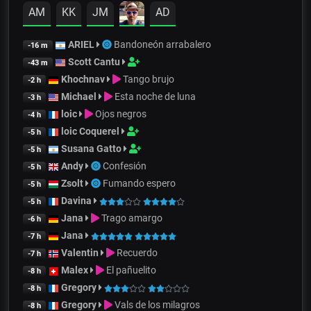
AM
KK
JM
AD
ARIEL
Bandoneón arrabalero
-16 m
Scott Cantu
-43 m
Khochnav
Tango brujo
-2 h
Michael
Esta noche de luna
-3 h
loic
Ojos negros
-4 h
loic Coquerel
-5 h
Susana Gatto
-5 h
Andy
Confesión
-5 h
Zsolt
Fumando espero
-5 h
Davina
-5 h
Jana
Trago amargo
-6 h
Jana
-7 h
Valentin
Recuerdo
-7 h
Malex
El pañuelito
-8 h
Gregory
-8 h
Gregory
Vals de los milagros
-8 h