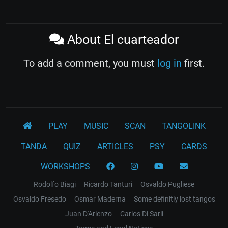
About El cuarteador
To add a comment, you must
log in
first.
PLAY
MUSIC
SCAN
TANGOLINK
TANDA
QUIZ
ARTICLES
PSY
CARDS
WORKSHOPS
Rodolfo Biagi
Ricardo Tanturi
Osvaldo Pugliese
Osvaldo Fresedo
Osmar Maderna
Some definitly lost tangos
Juan D'Arienzo
Carlos Di Sarli