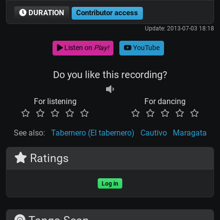
DURATION
Contributor access
Update: 2013-07-03 18:18
Listen on
Play!
YouTube
Do you like this recording?
For listening
For dancing
See also:
Tabernero (El tabernero)
Cautivo
Maragata
Ratings
Log in