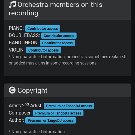
Orchestra members on this
recording
PIANO:
Contributor access
DOUBLEBASS:
Contributor access
BANDONEON:
Contributor access
VIOLIN:
Contributor access
* Non guaranteed information; orchestras sometimes replaced
or added musicians in some recording sessions.
Copyright
nd
Artist/2
Artist:
Premium or TangoDJ access
Composer:
Premium or TangoDJ access
Author:
Premium or TangoDJ access
* Non guaranteed information