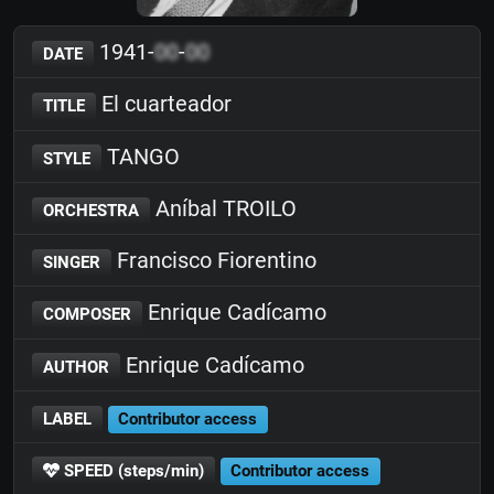
1941-
00
-
00
DATE
El cuarteador
TITLE
TANGO
STYLE
Aníbal TROILO
ORCHESTRA
Francisco Fiorentino
SINGER
Enrique Cadícamo
COMPOSER
Enrique Cadícamo
AUTHOR
LABEL
Contributor access
SPEED (steps/min)
Contributor access