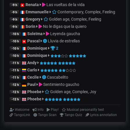
Renata
Las vueltas de la vida
-9 h
Emmanuelle
Contemporary, Complex, Feeling
-9 h
Gregory
Golden age, Complex, Feeling
-9 h
Sorin
No le digas que la quiero
-9 h
Soleïma
Leyenda gaucha
-10 h
Pascal
Lluvia de estrellas
-10 h
Dominique
2
-10 h
Dominique
-10 h
Andy
-11 h
Carlo
-11 h
Cecile
Cascabelito
-11 h
Paul
Sentimiento gaucho
-12 h
Phoebe
Golden age, Complex, Joy
-12 h
Phoebe
-12 h
Welcome
Info
Play!
Musical personality test
TangoLink
Tango Scan
Tango Quiz
Lyrics annotation