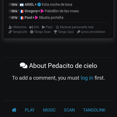
ARIEL
Esta noche de luna
-13 h
Gregory
Pabellón de las rosas
-15 h
Paul
Silueta porteña
-17 h
Welcome
Info
Play!
Musical personality test
TangoLink
Tango Scan
Tango Quiz
Lyrics annotation
About Pedacito de cielo
To add a comment, you must
log in
first.
PLAY
MUSIC
SCAN
TANGOLINK