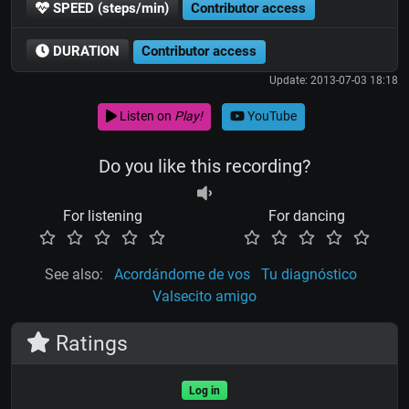
SPEED (steps/min)
Contributor access
DURATION
Contributor access
Update: 2013-07-03 18:18
Listen on
Play!
YouTube
Do you like this recording?
For listening
For dancing
See also:
Acordándome de vos
Tu diagnóstico
Valsecito amigo
Ratings
Log in