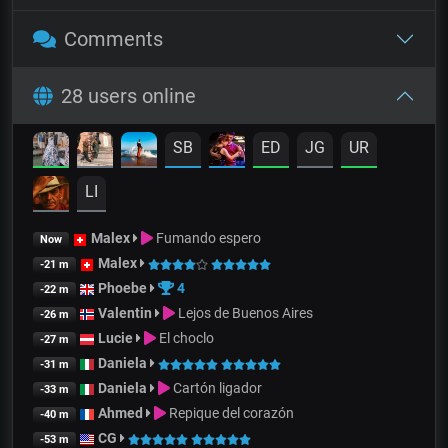
Comments
28 users online
SB
ED
JG
UR
LI
Malex
Fumando espero
Now
Malex
-21 m
Phoebe
4
-22 m
Valentin
Lejos de Buenos Aires
-26 m
Lucie
El choclo
-27 m
Daniela
-31 m
Daniela
Cartón ligador
-33 m
Ahmed
Repique del corazón
-40 m
CG
-53 m