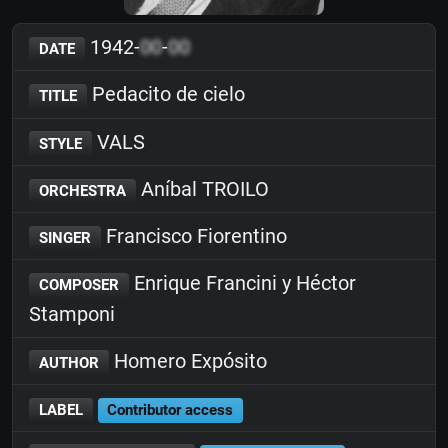
1942-
00
-
00
DATE
Pedacito de cielo
TITLE
VALS
STYLE
Aníbal TROILO
ORCHESTRA
Francisco Fiorentino
SINGER
Enrique Francini y Héctor
COMPOSER
Stamponi
Homero Expósito
AUTHOR
LABEL
Contributor access