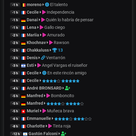
moreno
El talento
-1 h
Cecile
Independencia
-1 h
Danai
Quién lo habría de pensar
-1 h
Lena
Gallo ciego
-1 h
Mariia
Amurado
-2 h
Khochnav
Rawson
-2 h
Chakkaluss
13
-2 h
Denis
Ventarrón
-3 h
Esti
Angel Vargas el ruiseñor
-3 h
Cecile
En este rincón amigo
-3 h
Cecile
-4 h
André BRONSARD
-4 h
Manfred
Bomboncito
-5 h
Manfred
-5 h
Muriel
Muñeca brava
-5 h
Emmanuelle
-6 h
Charlotte
Tinta roja
-8 h
Gastón Falconi
-12 h