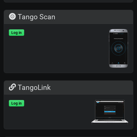
Tango Scan
Log in
TangoLink
Log in