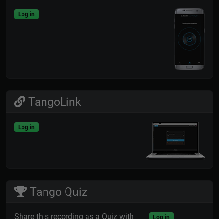
Log in
TangoLink
Log in
Tango Quiz
Share this recording as a Quiz with
Log in