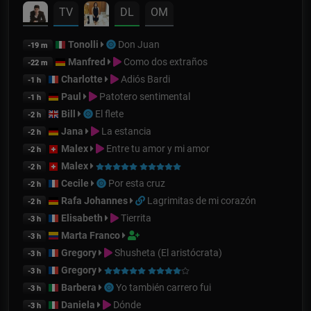
TV
DL
OM
Tonolli
Don Juan
-19 m
Manfred
Como dos extraños
-22 m
Charlotte
Adiós Bardi
-1 h
Paul
Patotero sentimental
-1 h
Bill
El flete
-2 h
Jana
La estancia
-2 h
Malex
Entre tu amor y mi amor
-2 h
Malex
-2 h
Cecile
Por esta cruz
-2 h
Rafa Johannes
Lagrimitas de mi corazón
-2 h
Elisabeth
Tierrita
-3 h
Marta Franco
-3 h
Gregory
Shusheta (El aristócrata)
-3 h
Gregory
-3 h
Barbera
Yo también carrero fui
-3 h
Daniela
Dónde
-3 h