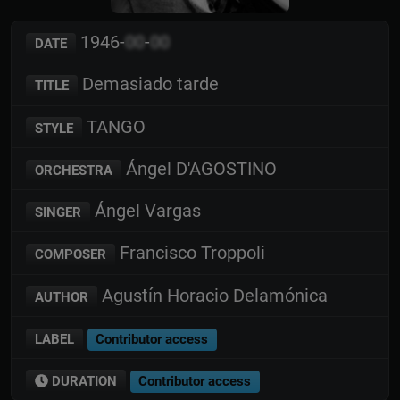
1946-
00
-
00
DATE
Demasiado tarde
TITLE
TANGO
STYLE
Ángel D'AGOSTINO
ORCHESTRA
Ángel Vargas
SINGER
Francisco Troppoli
COMPOSER
Agustín Horacio Delamónica
AUTHOR
LABEL
Contributor access
DURATION
Contributor access