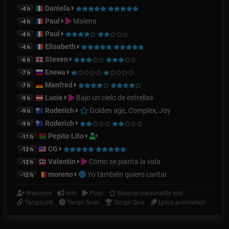
Daniela
-4 h
Paul
Malena
-4 h
Paul
-4 h
Elisabeth
-4 h
Steven
-6 h
Елена
-7 h
Manfred
-7 h
Lucie
Bajo un cielo de estrellas
-9 h
Roderich
Golden age, Complex, Joy
-9 h
Roderich
-9 h
Pepito Lito
-11 h
CG
-12 h
Valentin
Cómo se pianta la vida
-12 h
moreno
Yo también quiero cantar
-12 h
Welcome
Info
Play!
Musical personality test
TangoLink
Tango Scan
Tango Quiz
Lyrics annotation