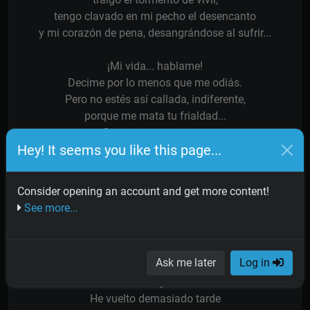
tengo clavado en mi pecho el desencanto
y mi corazón de pena, desangrándose al sufrir...
¡Mi vida... hablame!
Decime por lo menos que me odiás.
Pero no estés así callada, indiferente,
porque me mata tu frialdad...
Contame... tus penas,
Hey! It seems you like this page...
vení, no me guardés tanto rencor.
Que necesito del calor de tus ternuras,
de tus caricias y de tu amor...
Consider opening an account and get more content!
See more...
Recién comprendo todo el daño
que mi abandono te causó...
¡Cuánto has sufrido!... Las arrugas dibujadas
Ask me later
Log in
En tu rostro son las huellas
de tu llanto y tu dolor.
He vuelto demasiado tarde