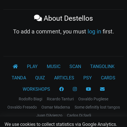
About Destellos
To add a comment, you must
log in
first.
PLAY
MUSIC
SCAN
TANGOLINK
TANDA
QUIZ
ARTICLES
PSY
CARDS
WORKSHOPS
Rodolfo Biagi
Ricardo Tanturi
Osvaldo Pugliese
Osvaldo Fresedo
Osmar Maderna
Some definitly lost tangos
Juan D'Arienzo
Carlos Di Sarli
Terms and Legal Notices
We use cookies to collect statistics via Google Analytics.