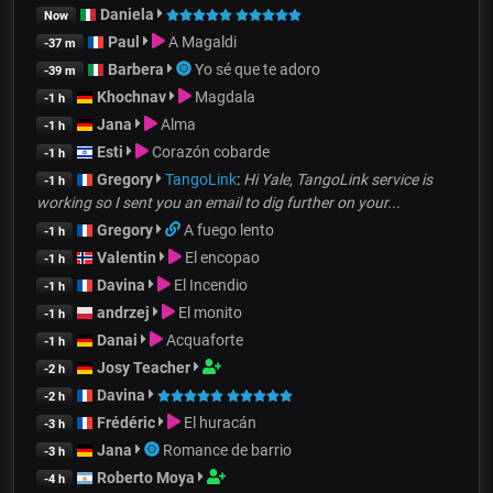
Daniela
Now
Paul
A Magaldi
-37 m
Barbera
Yo sé que te adoro
-39 m
Khochnav
Magdala
-1 h
Jana
Alma
-1 h
Esti
Corazón cobarde
-1 h
Gregory
TangoLink
:
Hi Yale, TangoLink service is
-1 h
working so I sent you an email to dig further on your...
Gregory
A fuego lento
-1 h
Valentin
El encopao
-1 h
Davina
El Incendio
-1 h
andrzej
El monito
-1 h
Danai
Acquaforte
-1 h
Josy Teacher
-2 h
Davina
-2 h
Frédéric
El huracán
-3 h
Jana
Romance de barrio
-3 h
Roberto Moya
-4 h