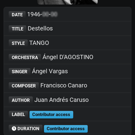
1946-
00
-
00
DATE
Destellos
TITLE
TANGO
STYLE
Ángel D'AGOSTINO
ORCHESTRA
Ángel Vargas
SINGER
Francisco Canaro
COMPOSER
Juan Andrés Caruso
AUTHOR
LABEL
Contributor access
DURATION
Contributor access