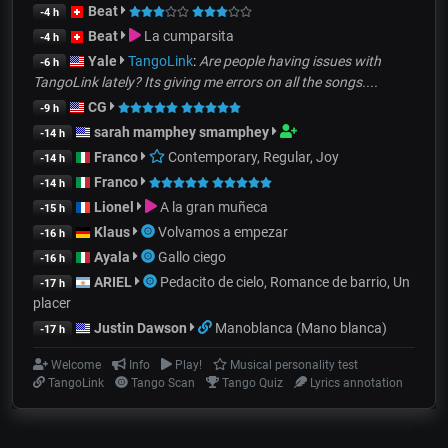
Beat
-4 h
Beat
La cumparsita
-4 h
Yale
TangoLink
:
Are people having issues with
-6 h
TangoLink lately? Its giving me errors on all the songs....
CG
-9 h
sarah mamphey smamphey
-14 h
Franco
Contemporary, Regular, Joy
-14 h
Franco
-14 h
Lionel
A la gran muñeca
-15 h
Klaus
Volvamos a empezar
-16 h
Ayala
Gallo ciego
-16 h
ARIEL
Pedacito de cielo, Romance de barrio, Un
-17 h
placer
Justin Dawson
Manoblanca (Mano blanca)
-17 h
Welcome
Info
Play!
Musical personality test
TangoLink
Tango Scan
Tango Quiz
Lyrics annotation