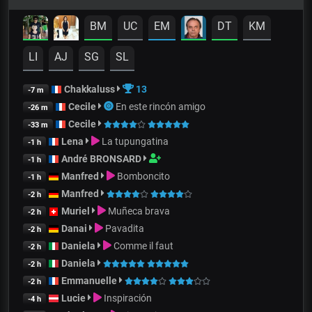
BM
UC
EM
DT
KM
LI
AJ
SG
SL
Chakkaluss
13
-7 m
Cecile
En este rincón amigo
-26 m
Cecile
-33 m
Lena
La tupungatina
-1 h
André BRONSARD
-1 h
Manfred
Bomboncito
-1 h
Manfred
-2 h
Muriel
Muñeca brava
-2 h
Danai
Pavadita
-2 h
Daniela
Comme il faut
-2 h
Daniela
-2 h
Emmanuelle
-2 h
Lucie
Inspiración
-4 h