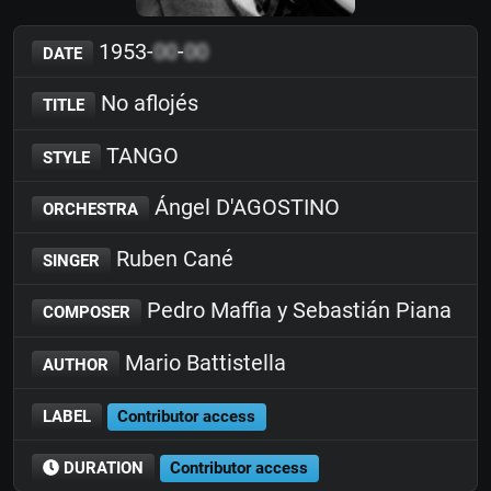
1953-
00
-
00
DATE
No aflojés
TITLE
TANGO
STYLE
Ángel D'AGOSTINO
ORCHESTRA
Ruben Cané
SINGER
Pedro Maffia y Sebastián Piana
COMPOSER
Mario Battistella
AUTHOR
LABEL
Contributor access
DURATION
Contributor access