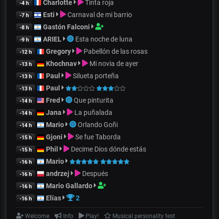
Charlotte
Tinta roja
-4 h
Esti
Carnaval de mi barrio
-7 h
Gastón Falconi
-8 h
ARIEL
Esta noche de luna
-9 h
Gregory
Pabellón de las rosas
-12 h
Khochnav
Mi novia de ayer
-13 h
Paul
Silueta porteña
-13 h
Paul
-13 h
Fred
Que pinturita
-14 h
Jana
La puñalada
-14 h
Mario
Orlando Goñi
-14 h
Gjoni
Se fue Taborda
-15 h
Phil
Decime Dios dónde estás
-15 h
Mario
-16 h
andrzej
Después
-16 h
Mario Gallardo
-16 h
Elías
2
-16 h
Welcome
Info
Play!
Musical personality test