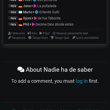
-15 h
Jana
La puñalada
-15 h
Mario
Orlando Goñi
-15 h
Gjoni
Se fue Taborda
-16 h
Phil
Decime Dios dónde estás
-16 h
Welcome
Info
Play!
Musical personality test
TangoLink
Tango Scan
Tango Quiz
Lyrics annotation
About Nadie ha de saber
To add a comment, you must
log in
first.