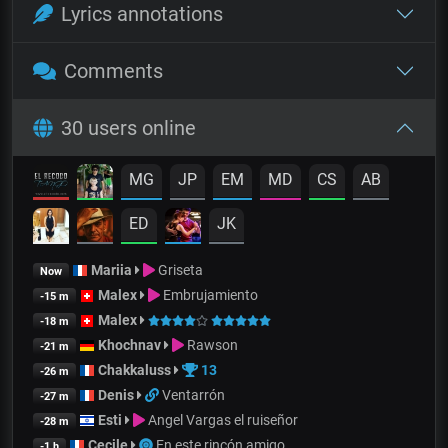
Lyrics annotations
Comments
30 users online
MG
JP
EM
MD
CS
AB
ED
JK
Mariia
Griseta
Now
Malex
Embrujamiento
-15 m
Malex
-18 m
Khochnav
Rawson
-21 m
Chakkaluss
13
-26 m
Denis
Ventarrón
-27 m
Esti
Angel Vargas el ruiseñor
-28 m
Cecile
En este rincón amigo
-1 h