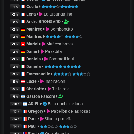
Cecile
-1 h
Lena
La tupungatina
-2 h
André BRONSARD
-2 h
Manfred
Bomboncito
-2 h
Manfred
-3 h
Muriel
Muñeca brava
-3 h
Danai
Pavadita
-3 h
Daniela
Comme il faut
-3 h
Daniela
-3 h
Emmanuelle
-3 h
Lucie
Inspiración
-5 h
Charlotte
Tinta roja
-5 h
Gastón Falconi
-9 h
ARIEL
Esta noche de luna
-10 h
Gregory
Pabellón de las rosas
-13 h
Paul
Silueta porteña
-14 h
Paul
-14 h
Fred
Que pinturita