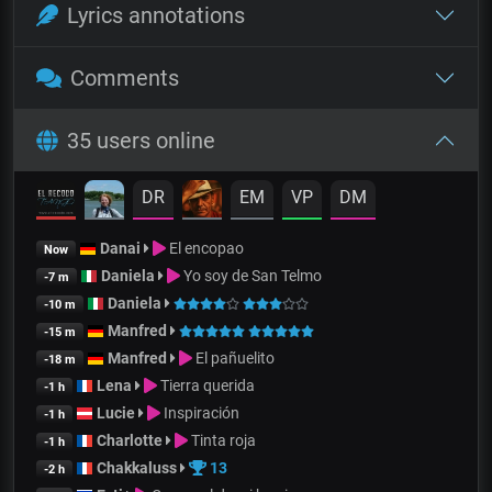
Lyrics annotations
Comments
35 users online
DR
EM
VP
DM
Danai
El encopao
Now
Daniela
Yo soy de San Telmo
-7 m
Daniela
-10 m
Manfred
-15 m
Manfred
El pañuelito
-18 m
Lena
Tierra querida
-1 h
Lucie
Inspiración
-1 h
Charlotte
Tinta roja
-1 h
Chakkaluss
13
-2 h