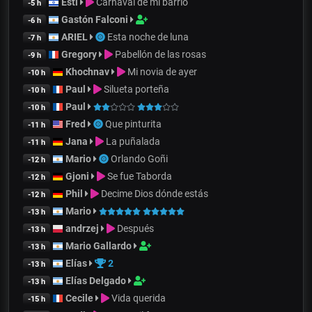
Esti
Carnaval de mi barrio
-5 h
Gastón Falconi
-6 h
ARIEL
Esta noche de luna
-7 h
Gregory
Pabellón de las rosas
-9 h
Khochnav
Mi novia de ayer
-10 h
Paul
Silueta porteña
-10 h
Paul
-10 h
Fred
Que pinturita
-11 h
Jana
La puñalada
-11 h
Mario
Orlando Goñi
-12 h
Gjoni
Se fue Taborda
-12 h
Phil
Decime Dios dónde estás
-12 h
Mario
-13 h
andrzej
Después
-13 h
Mario Gallardo
-13 h
Elías
2
-13 h
Elías Delgado
-13 h
Cecile
Vida querida
-15 h