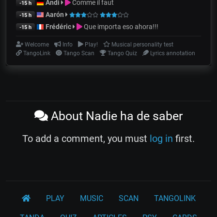
Andi
Comme il faut
-15 h
Aarón
-15 h
Frédéric
Que importa eso ahora!!!
-15 h
Welcome
Info
Play!
Musical personality test
TangoLink
Tango Scan
Tango Quiz
Lyrics annotation
About Nadie ha de saber
To add a comment, you must
log in
first.
PLAY
MUSIC
SCAN
TANGOLINK