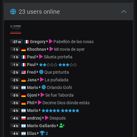
23 users online
Gregory
Pabellón de las rosas
-27 m
Khochnav
Mi novia de ayer
-1 h
Paul
Silueta porteña
-1 h
Paul
-1 h
Fred
Que pinturita
-2 h
Jana
La puñalada
-2 h
Mario
Orlando Goñi
-3 h
Gjoni
Se fue Taborda
-3 h
Phil
Decime Dios dónde estás
-3 h
Mario
-4 h
andrzej
Después
-4 h
Mario Gallardo
-4 h
Elías
2
-4 h