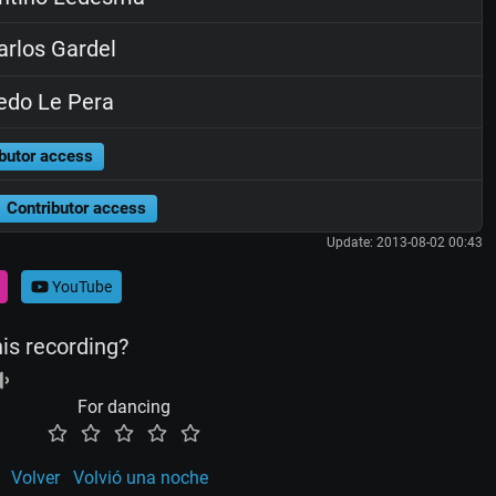
rlos Gardel
edo Le Pera
butor access
Contributor access
Update: 2013-08-02 00:43
YouTube
his recording?
For dancing
Volver
Volvió una noche