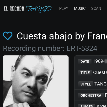
PLAY
MUSIC
SCAN
Cuesta abajo by Fra
Recording number: ERT-5324
1969-
DATE
Cuesta
TITLE
TANG
STYLE
F
ORCHESTRA
Arge
SINGER