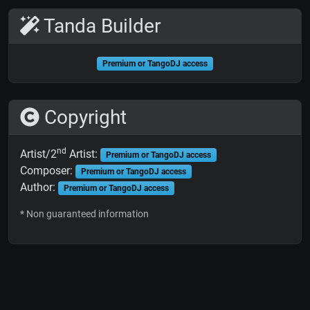
Tanda Builder
Premium or TangoDJ access
Copyright
nd
Artist/2
Artist:
Premium or TangoDJ access
Composer:
Premium or TangoDJ access
Author:
Premium or TangoDJ access
* Non guaranteed information