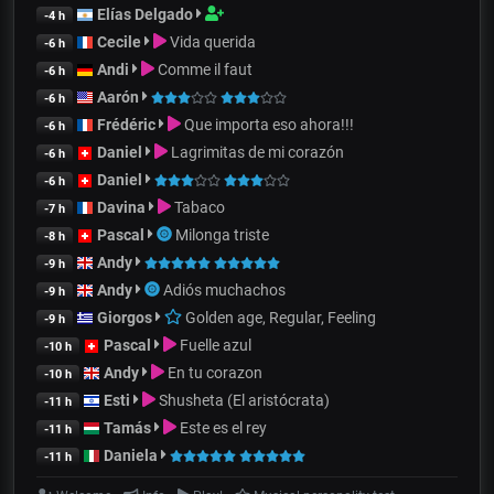
Elías Delgado
-4 h
Cecile
Vida querida
-6 h
Andi
Comme il faut
-6 h
Aarón
-6 h
Frédéric
Que importa eso ahora!!!
-6 h
Daniel
Lagrimitas de mi corazón
-6 h
Daniel
-6 h
Davina
Tabaco
-7 h
Pascal
Milonga triste
-8 h
Andy
-9 h
Andy
Adiós muchachos
-9 h
Giorgos
Golden age, Regular, Feeling
-9 h
Pascal
Fuelle azul
-10 h
Andy
En tu corazon
-10 h
Esti
Shusheta (El aristócrata)
-11 h
Tamás
Este es el rey
-11 h
Daniela
-11 h