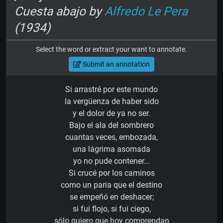
Cuesta abajo by
Alfredo Le Pera
(1934)
Select the word or extract your want to annotate.
Submit an annotation
Si arrastré por este mundo
la vergüenza de haber sido
y el dolor de ya no ser.
Bajo el ala del sombrero
cuantas veces, embozada,
una lágrima asomada
yo no pude contener...
Si crucé por los caminos
como un paria que el destino
se empeñó en deshacer;
si fui flojo, si fui ciego,
sólo quiero que hoy comprendan