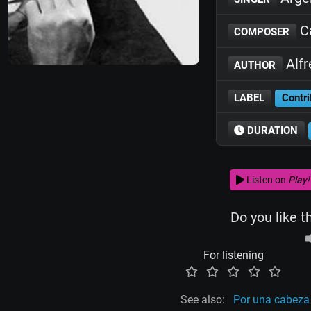
Ca
COMPOSER
Alfr
AUTHOR
LABEL
Contri
DURATION
Listen on
Play!
Do you like t
For listening
See also:
Por una cabeza