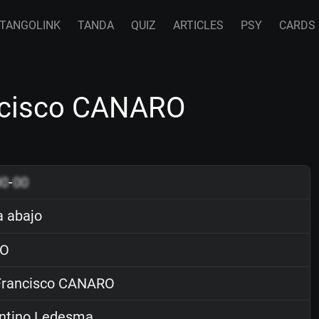
TANGOLINK
TANDA
QUIZ
ARTICLES
PSY
CARDS
ncisco CANARO
00
-
00
 abajo
O
rancisco CANARO
ntino Ledesma