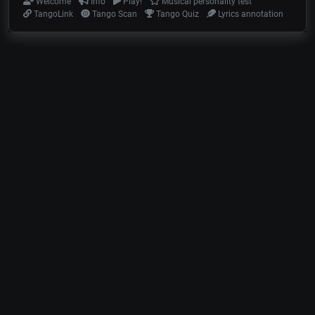
Welcome
Info
Play!
Musical personality test
TangoLink
Tango Scan
Tango Quiz
Lyrics annotation