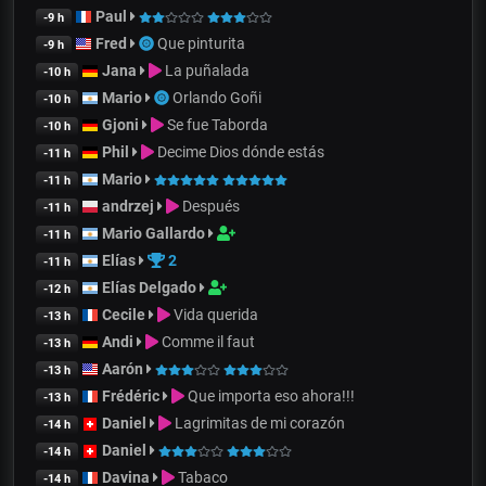
Paul
-9 h
Fred
Que pinturita
-9 h
Jana
La puñalada
-10 h
Mario
Orlando Goñi
-10 h
Gjoni
Se fue Taborda
-10 h
Phil
Decime Dios dónde estás
-11 h
Mario
-11 h
andrzej
Después
-11 h
Mario Gallardo
-11 h
Elías
2
-11 h
Elías Delgado
-12 h
Cecile
Vida querida
-13 h
Andi
Comme il faut
-13 h
Aarón
-13 h
Frédéric
Que importa eso ahora!!!
-13 h
Daniel
Lagrimitas de mi corazón
-14 h
Daniel
-14 h
Davina
Tabaco
-14 h