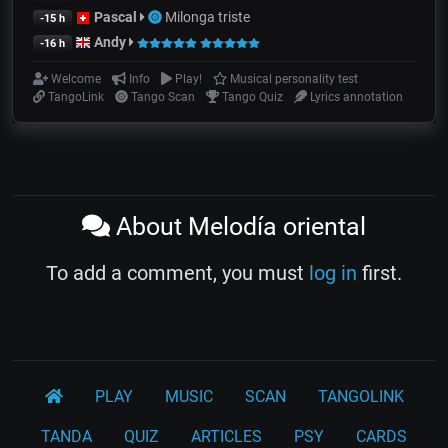
Pascal
Milonga triste
-15 h
Andy
-16 h
Welcome
Info
Play!
Musical personality test
TangoLink
Tango Scan
Tango Quiz
Lyrics annotation
About Melodía oriental
To add a comment, you must
log in
first.
PLAY
MUSIC
SCAN
TANGOLINK
TANDA
QUIZ
ARTICLES
PSY
CARDS