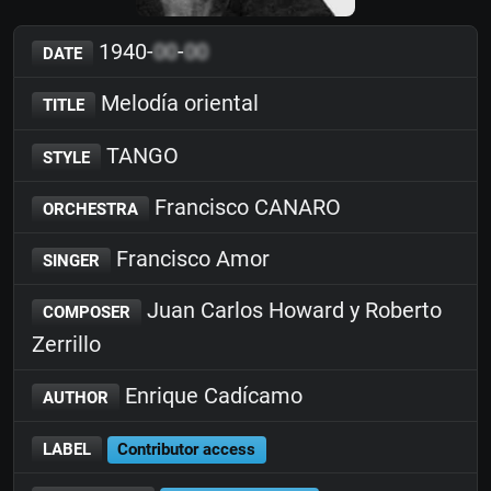
1940-
00
-
00
DATE
Melodía oriental
TITLE
TANGO
STYLE
Francisco CANARO
ORCHESTRA
Francisco Amor
SINGER
Juan Carlos Howard y Roberto
COMPOSER
Zerrillo
Enrique Cadícamo
AUTHOR
LABEL
Contributor access