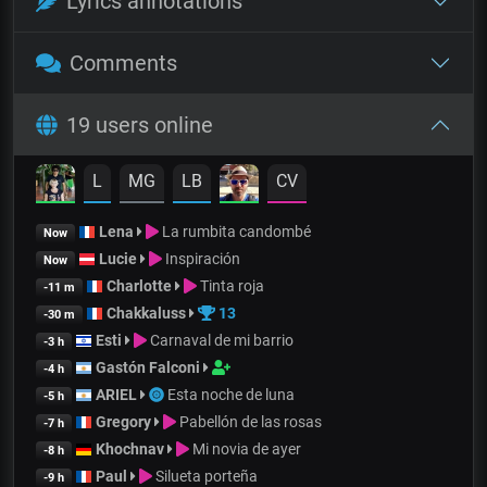
Lyrics annotations
Comments
19 users online
L
MG
LB
CV
Lena
La rumbita candombé
Now
Lucie
Inspiración
Now
Charlotte
Tinta roja
-11 m
Chakkaluss
13
-30 m
Esti
Carnaval de mi barrio
-3 h
Gastón Falconi
-4 h
ARIEL
Esta noche de luna
-5 h
Gregory
Pabellón de las rosas
-7 h
Khochnav
Mi novia de ayer
-8 h
Paul
Silueta porteña
-9 h