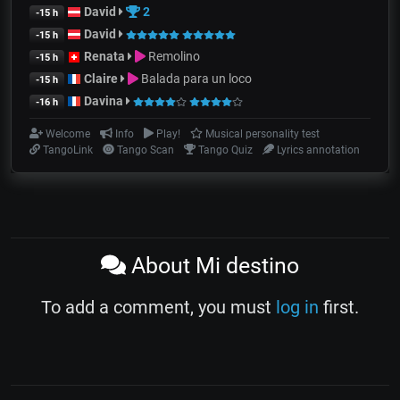
David
2
-15 h
David
-15 h
Renata
Remolino
-15 h
Claire
Balada para un loco
-15 h
Davina
-16 h
Welcome
Info
Play!
Musical personality test
TangoLink
Tango Scan
Tango Quiz
Lyrics annotation
About Mi destino
To add a comment, you must
log in
first.