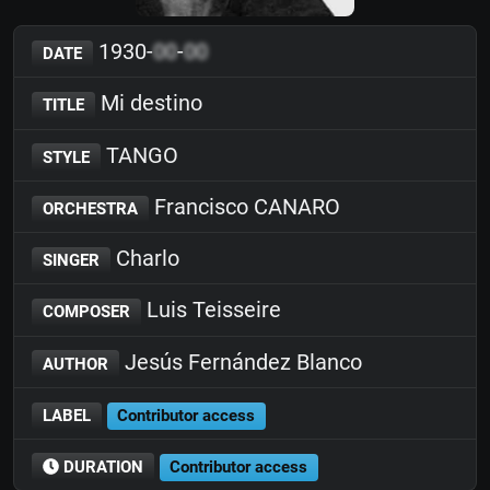
1930-
00
-
00
DATE
Mi destino
TITLE
TANGO
STYLE
Francisco CANARO
ORCHESTRA
Charlo
SINGER
Luis Teisseire
COMPOSER
Jesús Fernández Blanco
AUTHOR
LABEL
Contributor access
DURATION
Contributor access