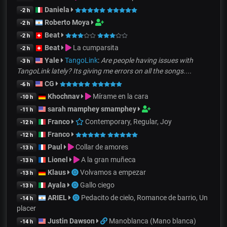
Daniela
-2 h
Roberto Moya
-2 h
Beat
-2 h
Beat
La cumparsita
-2 h
Yale
TangoLink
:
Are people having issues with
-3 h
TangoLink lately? Its giving me errors on all the songs....
CG
-6 h
Khochnav
Mírame en la cara
-10 h
sarah mamphey smamphey
-11 h
Franco
Contemporary, Regular, Joy
-12 h
Franco
-12 h
Paul
Collar de amores
-13 h
Lionel
A la gran muñeca
-13 h
Klaus
Volvamos a empezar
-13 h
Ayala
Gallo ciego
-13 h
ARIEL
Pedacito de cielo, Romance de barrio, Un
-14 h
placer
Justin Dawson
Manoblanca (Mano blanca)
-14 h