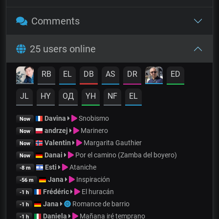
Comments
25 users online
RB
EL
DB
AS
DR
ED
JL
HY
OД
YH
NF
EL
Davina
Snobismo
Now
andrzej
Marinero
Now
Valentin
Margarita Gauthier
Now
Danai
Por el camino (Zamba del boyero)
Now
Esti
Ataniche
-8 m
Jana
Inspiración
-56 m
Frédéric
El huracán
-1 h
Jana
Romance de barrio
-1 h
Daniela
Mañana iré temprano
-1 h