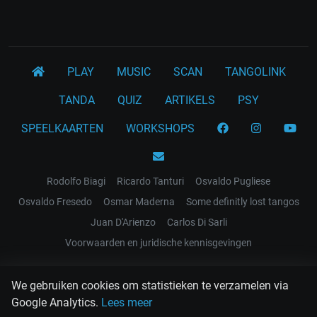
PLAY
MUSIC
SCAN
TANGOLINK
TANDA
QUIZ
ARTIKELS
PSY
SPEELKAARTEN
WORKSHOPS
Rodolfo Biagi
Ricardo Tanturi
Osvaldo Pugliese
Osvaldo Fresedo
Osmar Maderna
Some definitly lost tangos
Juan D'Arienzo
Carlos Di Sarli
Voorwaarden en juridische kennisgevingen
EL RECODO TANGO
We gebruiken cookies om statistieken te verzamelen via
Design Web: Gregory DIAZ
Google Analytics.
Lees meer