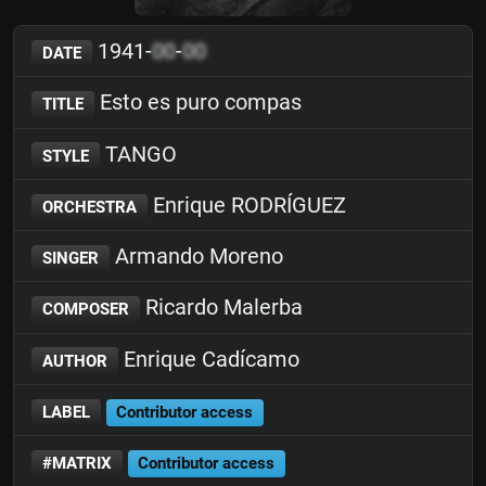
1941-
00
-
00
DATE
Esto es puro compas
TITLE
TANGO
STYLE
Enrique RODRÍGUEZ
ORCHESTRA
Armando Moreno
SINGER
Ricardo Malerba
COMPOSER
Enrique Cadícamo
AUTHOR
LABEL
Contributor access
#MATRIX
Contributor access