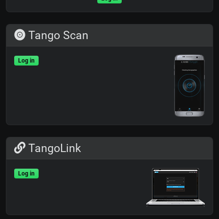
Tango Scan
Log in
TangoLink
Log in