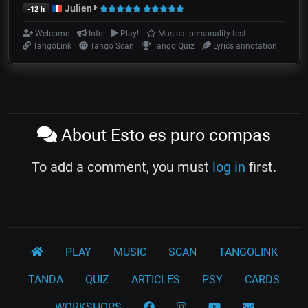
Julien
-12 h
Welcome
Info
Play!
Musical personality test
TangoLink
Tango Scan
Tango Quiz
Lyrics annotation
About Esto es puro compas
To add a comment, you must
log in
first.
PLAY
MUSIC
SCAN
TANGOLINK
TANDA
QUIZ
ARTICLES
PSY
CARDS
WORKSHOPS