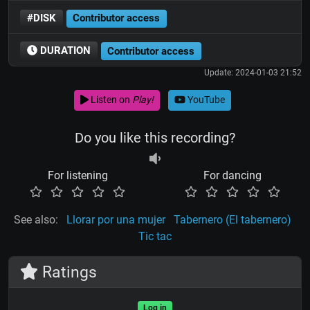
#DISK
Contributor access
DURATION
Contributor access
Update: 2024-01-03 21:52
Listen on
Play!
YouTube
Do you like this recording?
For listening
For dancing
See also:
Llorar por una mujer
Tabernero (El tabernero)
Tic tac
Ratings
Log in