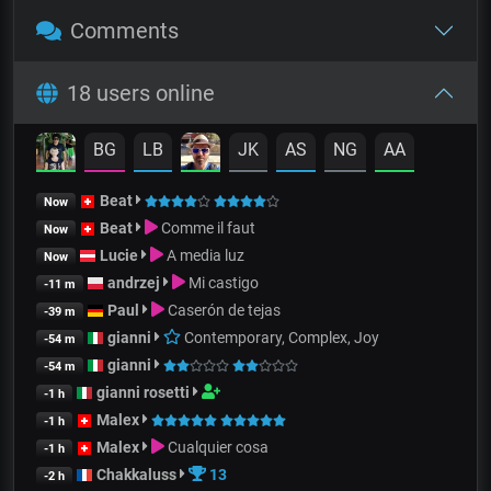
Comments
18 users online
BG
LB
JK
AS
NG
AA
Beat
Now
Beat
Comme il faut
Now
Lucie
A media luz
Now
andrzej
Mi castigo
-11 m
Paul
Caserón de tejas
-39 m
gianni
Contemporary, Complex, Joy
-54 m
gianni
-54 m
gianni rosetti
-1 h
Malex
-1 h
Malex
Cualquier cosa
-1 h
Chakkaluss
13
-2 h