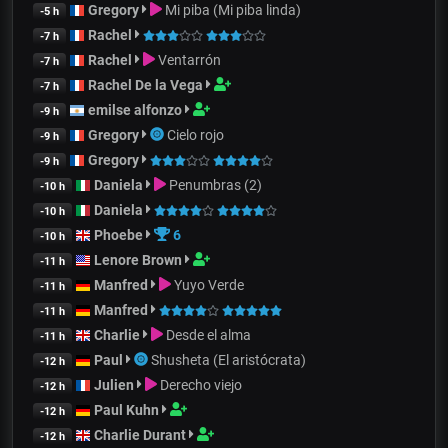
Gregory
Mi piba (Mi piba linda)
-5 h
Rachel
-7 h
Rachel
Ventarrón
-7 h
Rachel De la Vega
-7 h
emilse alfonzo
-9 h
Gregory
Cielo rojo
-9 h
Gregory
-9 h
Daniela
Penumbras (2)
-10 h
Daniela
-10 h
Phoebe
6
-10 h
Lenore Brown
-11 h
Manfred
Yuyo Verde
-11 h
Manfred
-11 h
Charlie
Desde el alma
-11 h
Paul
Shusheta (El aristócrata)
-12 h
Julien
Derecho viejo
-12 h
Paul Kuhn
-12 h
Charlie Durant
-12 h