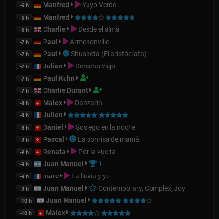
Manfred
Yuyo Verde
-6 h
Manfred
-6 h
Charlie
Desde el alma
-6 h
Paul
Armenonville
-7 h
Paul
Shusheta (El aristócrata)
-7 h
Julien
Derecho viejo
-7 h
Paul Kuhn
-7 h
Charlie Durant
-7 h
Malex
Danzarín
-8 h
Julien
-8 h
Daniel
Sosiego en la noche
-8 h
Pascal
La sonrisa de mamá
-9 h
Renata
Por la vuelta
-9 h
Juan Manuel
1
-9 h
marc
La lluvia y yo
-9 h
Juan Manuel
Contemporary, Complex, Joy
-9 h
Juan Manuel
-10 h
Malex
-10 h