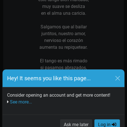
muy suave se desliza
en el alma una caricia.
Salgamos que al bailar
juntitos, nuestro amor,
nervioso el corazón
aumenta su repiquetear.
El tango es más rimado
si pasamos abrazados,
a jóvenes y viejas
Hey! It seems you like this page...
va envolviendo con su queja.
Es noche de vivir
Consider opening an account and get more content!
es noche de soñar,
See more...
con música como ésta
todo el año es carnaval.
Ask me later
Log in