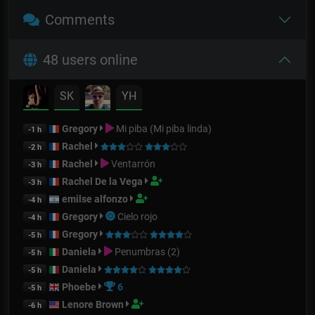
Comments
48 users online
SK
YH
Gregory
Mi piba (Mi piba linda)
-1 h
Rachel
-2 h
Rachel
Ventarrón
-3 h
Rachel De la Vega
-3 h
emilse alfonzo
-4 h
Gregory
Cielo rojo
-4 h
Gregory
-5 h
Daniela
Penumbras (2)
-5 h
Daniela
-5 h
Phoebe
6
-5 h
Lenore Brown
-6 h