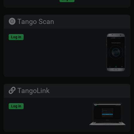
Tango Scan
Log in
TangoLink
Log in