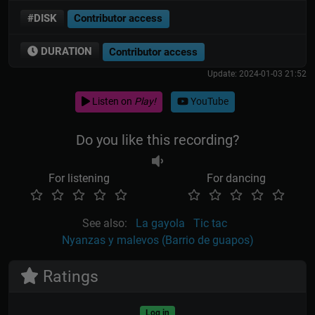
#DISK
Contributor access
DURATION
Contributor access
Update: 2024-01-03 21:52
Listen on
Play!
YouTube
Do you like this recording?
For listening
For dancing
See also:
La gayola
Tic tac
Nyanzas y malevos (Barrio de guapos)
Ratings
Log in