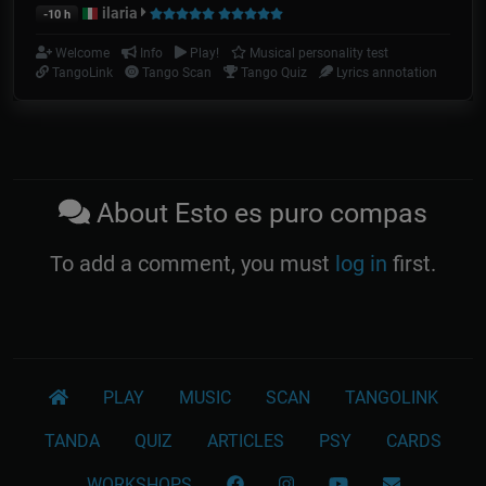
ilaria
-10 h
Welcome
Info
Play!
Musical personality test
TangoLink
Tango Scan
Tango Quiz
Lyrics annotation
About Esto es puro compas
To add a comment, you must
log in
first.
PLAY
MUSIC
SCAN
TANGOLINK
TANDA
QUIZ
ARTICLES
PSY
CARDS
WORKSHOPS