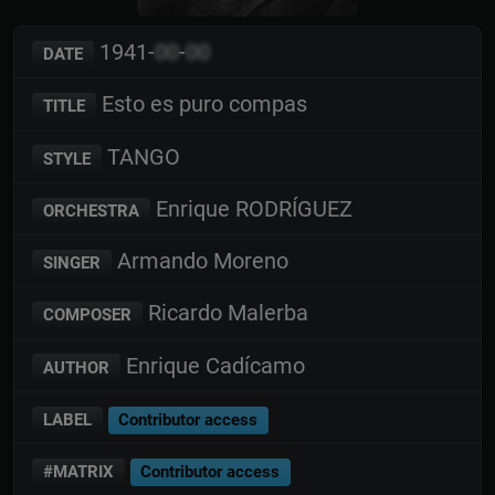
1941-
00
-
00
DATE
Esto es puro compas
TITLE
TANGO
STYLE
Enrique RODRÍGUEZ
ORCHESTRA
Armando Moreno
SINGER
Ricardo Malerba
COMPOSER
Enrique Cadícamo
AUTHOR
LABEL
Contributor access
#MATRIX
Contributor access