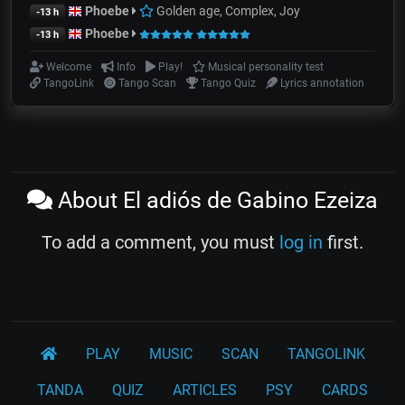
Phoebe
Golden age, Complex, Joy
-13 h
Phoebe
-13 h
Welcome
Info
Play!
Musical personality test
TangoLink
Tango Scan
Tango Quiz
Lyrics annotation
About El adiós de Gabino Ezeiza
To add a comment, you must
log in
first.
PLAY
MUSIC
SCAN
TANGOLINK
TANDA
QUIZ
ARTICLES
PSY
CARDS