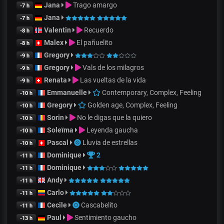
Jana
Trago amargo
-7 h
Jana
-7 h
Valentin
Recuerdo
-8 h
Malex
El pañuelito
-8 h
Gregory
-9 h
Gregory
Vals de los milagros
-9 h
Renata
Las vueltas de la vida
-9 h
Emmanuelle
Contemporary, Complex, Feeling
-10 h
Gregory
Golden age, Complex, Feeling
-10 h
Sorin
No le digas que la quiero
-10 h
Soleïma
Leyenda gaucha
-10 h
Pascal
Lluvia de estrellas
-10 h
Dominique
2
-11 h
Dominique
-11 h
Andy
-11 h
Carlo
-11 h
Cecile
Cascabelito
-11 h
Paul
Sentimiento gaucho
-13 h