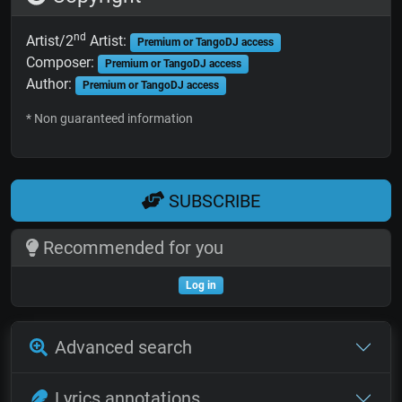
nd
Artist/2
Artist:
Premium or TangoDJ access
Composer:
Premium or TangoDJ access
Author:
Premium or TangoDJ access
* Non guaranteed information
SUBSCRIBE
Recommended for you
Log in
Advanced search
Lyrics annotations