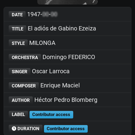
1947-
00
-
00
DATE
El adiós de Gabino Ezeiza
TITLE
MILONGA
STYLE
Domingo FEDERICO
ORCHESTRA
Oscar Larroca
SINGER
Enrique Maciel
COMPOSER
Héctor Pedro Blomberg
AUTHOR
LABEL
Contributor access
DURATION
Contributor access