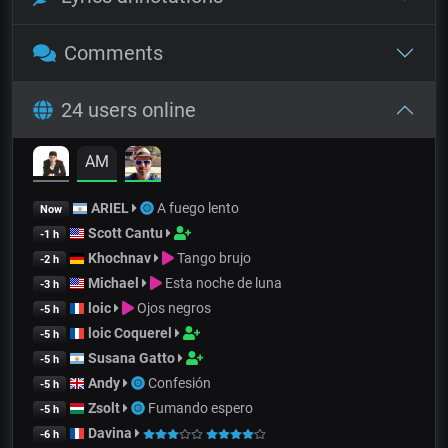
Comments
24 users online
AM
ARIEL
A fuego lento
Now
Scott Cantu
-1 h
Khochnav
Tango brujo
-2 h
Michael
Esta noche de luna
-3 h
loic
Ojos negros
-5 h
loic Coquerel
-5 h
Susana Gatto
-5 h
Andy
Confesión
-5 h
Zsolt
Fumando espero
-5 h
Davina
-6 h