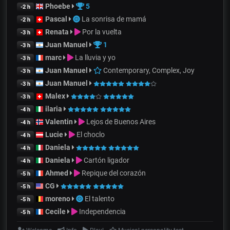
Phoebe
5
-2 h
Pascal
La sonrisa de mamá
-2 h
Renata
Por la vuelta
-3 h
Juan Manuel
1
-3 h
marc
La lluvia y yo
-3 h
Juan Manuel
Contemporary, Complex, Joy
-3 h
Juan Manuel
-3 h
Malex
-3 h
ilaria
-4 h
Valentin
Lejos de Buenos Aires
-4 h
Lucie
El choclo
-4 h
Daniela
-4 h
Daniela
Cartón ligador
-4 h
Ahmed
Repique del corazón
-5 h
CG
-5 h
moreno
El talento
-5 h
Cecile
Independencia
-5 h