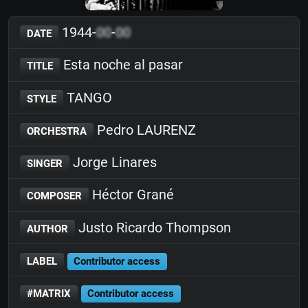
1944-
00
-
00
DATE
Esta noche al pasar
TITLE
TANGO
STYLE
Pedro LAURENZ
ORCHESTRA
Jorge Linares
SINGER
Héctor Grané
COMPOSER
Justo Ricardo Thompson
AUTHOR
LABEL
Contributor access
#MATRIX
Contributor access