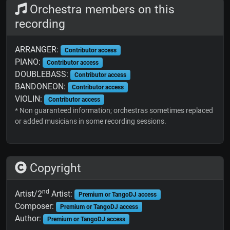
Orchestra members on this
recording
ARRANGER:
Contributor access
PIANO:
Contributor access
DOUBLEBASS:
Contributor access
BANDONEON:
Contributor access
VIOLIN:
Contributor access
* Non guaranteed information; orchestras sometimes replaced
or added musicians in some recording sessions.
Copyright
nd
Artist/2
Artist:
Premium or TangoDJ access
Composer:
Premium or TangoDJ access
Author:
Premium or TangoDJ access