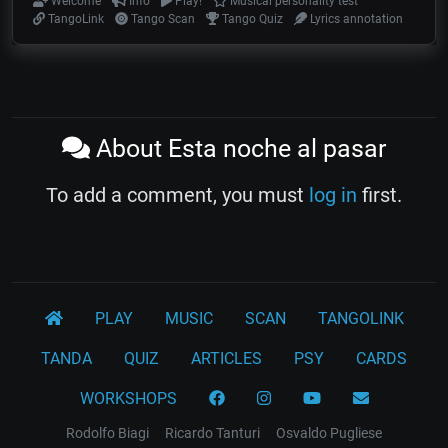
Welcome
Info
Play!
Musical personality test
TangoLink
Tango Scan
Tango Quiz
Lyrics annotation
About Esta noche al pasar
To add a comment, you must
log in
first.
PLAY
MUSIC
SCAN
TANGOLINK
TANDA
QUIZ
ARTICLES
PSY
CARDS
WORKSHOPS
Rodolfo Biagi
Ricardo Tanturi
Osvaldo Pugliese