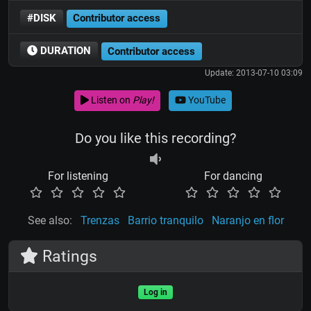
#DISK
Contributor access
DURATION
Contributor access
Update: 2013-07-10 03:09
Listen on
Play!
YouTube
Do you like this recording?
For listening
For dancing
See also:
Trenzas
Barrio tranquilo
Naranjo en flor
Ratings
Log in