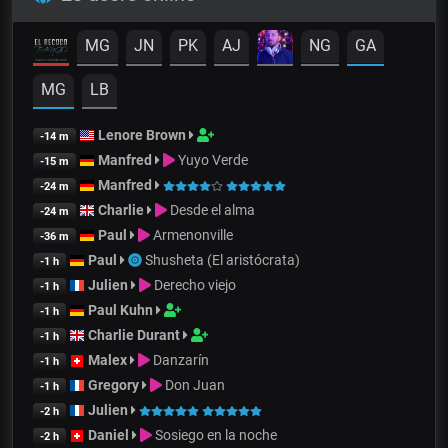
MG
JN
PK
AJ
NG
GA
MG
LB
Lenore Brown
-14 m
Manfred
Yuyo Verde
-15 m
Manfred
-24 m
Charlie
Desde el alma
-24 m
Paul
Armenonville
-36 m
Paul
Shusheta (El aristócrata)
-1 h
Julien
Derecho viejo
-1 h
Paul Kuhn
-1 h
Charlie Durant
-1 h
Malex
Danzarín
-1 h
Gregory
Don Juan
-1 h
Julien
-2 h
Daniel
Sosiego en la noche
-2 h