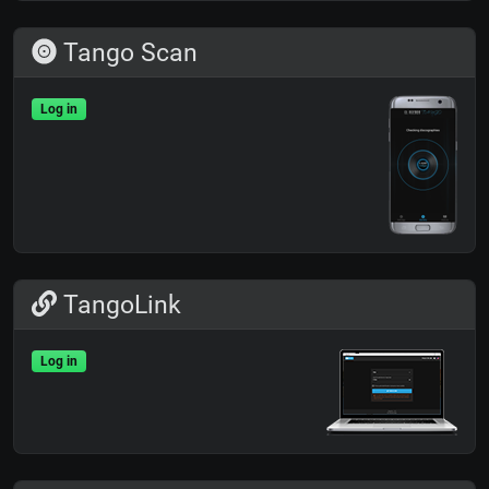
Tango Scan
Log in
TangoLink
Log in