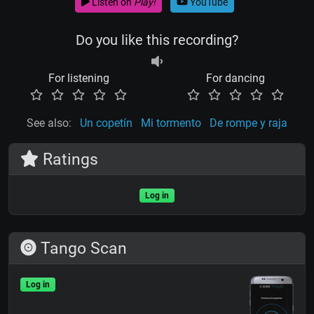
Listen on
Play!
YouTube
Do you like this recording?
For listening
For dancing
See also:
Un copetín
Mi tormento
De rompe y raja
Ratings
Log in
Tango Scan
Log in