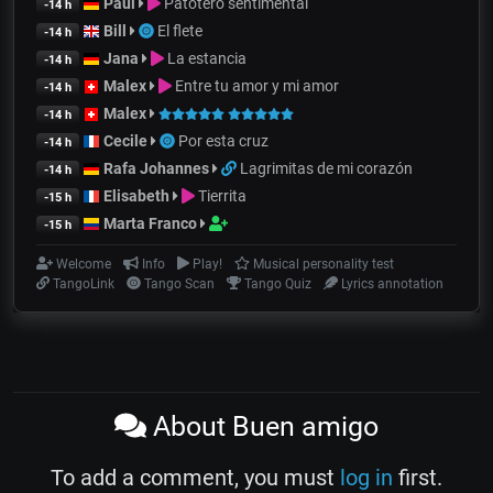
Paul
Patotero sentimental
-14 h
Bill
El flete
-14 h
Jana
La estancia
-14 h
Malex
Entre tu amor y mi amor
-14 h
Malex
-14 h
Cecile
Por esta cruz
-14 h
Rafa Johannes
Lagrimitas de mi corazón
-14 h
Elisabeth
Tierrita
-15 h
Marta Franco
-15 h
Welcome
Info
Play!
Musical personality test
TangoLink
Tango Scan
Tango Quiz
Lyrics annotation
About Buen amigo
To add a comment, you must
log in
first.