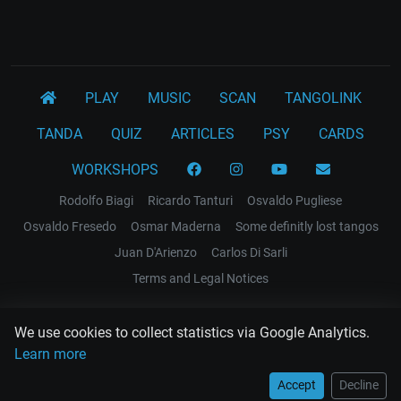
PLAY
MUSIC
SCAN
TANGOLINK
TANDA
QUIZ
ARTICLES
PSY
CARDS
WORKSHOPS
Rodolfo Biagi
Ricardo Tanturi
Osvaldo Pugliese
Osvaldo Fresedo
Osmar Maderna
Some definitly lost tangos
Juan D'Arienzo
Carlos Di Sarli
Terms and Legal Notices
EL RECODO TANGO
We use cookies to collect statistics via Google Analytics.
Design Web: Gregory DIAZ
Learn more
Accept
Decline