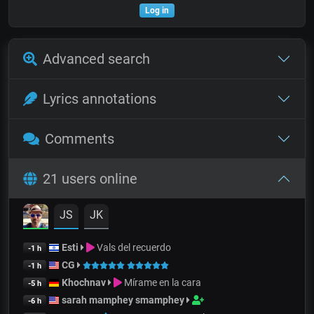
Log in
Advanced search
Lyrics annotations
Comments
21 users online
JS
JK
Esti
Vals del recuerdo
-1 h
CG
-1 h
Khochnav
Mírame en la cara
-5 h
sarah mamphey smamphey
-6 h