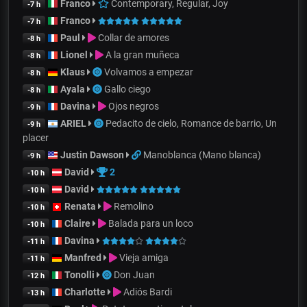
Franco
Contemporary, Regular, Joy
-7 h
Franco
-7 h
Paul
Collar de amores
-8 h
Lionel
A la gran muñeca
-8 h
Klaus
Volvamos a empezar
-8 h
Ayala
Gallo ciego
-8 h
Davina
Ojos negros
-9 h
ARIEL
Pedacito de cielo, Romance de barrio, Un
-9 h
placer
Justin Dawson
Manoblanca (Mano blanca)
-9 h
David
2
-10 h
David
-10 h
Renata
Remolino
-10 h
Claire
Balada para un loco
-10 h
Davina
-11 h
Manfred
Vieja amiga
-11 h
Tonolli
Don Juan
-12 h
Charlotte
Adiós Bardi
-13 h