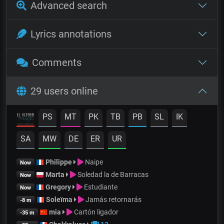
Advanced search
Lyrics annotations
Comments
29 users online
PS
MT
PK
TB
PB
SL
IK
SA
MW
DE
ER
UR
Philippe
Naipe
Now
Marta
Soledad la de Barracas
Now
Gregory
Estudiante
Now
Soleïma
Jamás retornarás
-8 m
mia
Cartón ligador
-35 m