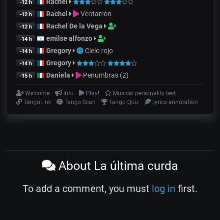
Rachel
-12 h
Rachel
Ventarrón
-12 h
Rachel De la Vega
-12 h
emilse alfonzo
-14 h
Gregory
Cielo rojo
-14 h
Gregory
-14 h
Daniela
Penumbras (2)
-15 h
Welcome
Info
Play!
Musical personality test
TangoLink
Tango Scan
Tango Quiz
Lyrics annotation
About La última curda
To add a comment, you must
log in
first.