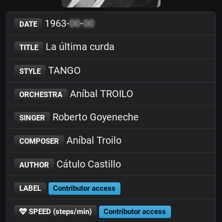
1963-
00
-
00
DATE
La última curda
TITLE
TANGO
STYLE
Aníbal TROILO
ORCHESTRA
Roberto Goyeneche
SINGER
Aníbal Troilo
COMPOSER
Cátulo Castillo
AUTHOR
LABEL
Contributor access
SPEED (steps/min)
Contributor access