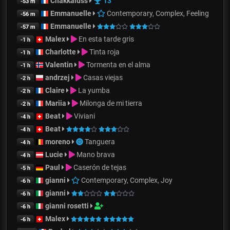
Chakkaluss
13
-53 m
Emmanuelle
Contemporary, Complex, Feeling
-56 m
Emmanuelle
-57 m
Malex
En esta tarde gris
-1 h
Charlotte
Tinta roja
-1 h
Valentin
Tormenta en el alma
-1 h
andrzej
Casas viejas
-2 h
Claire
La yumba
-2 h
Mariia
Milonga de mi tierra
-2 h
Beat
Viviani
-4 h
Beat
-4 h
moreno
Tanguera
-4 h
Lucie
Mano brava
-4 h
Paul
Caserón de tejas
-5 h
gianni
Contemporary, Complex, Joy
-6 h
gianni
-6 h
gianni rosetti
-6 h
Malex
-6 h