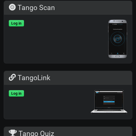
Tango Scan
Log in
TangoLink
Log in
Tango Quiz