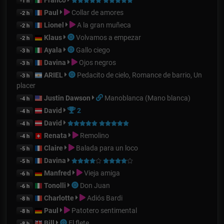
-1 h
Paul
Collar de amores
-2 h
Lionel
A la gran muñeca
-2 h
Klaus
Volvamos a empezar
-2 h
Ayala
Gallo ciego
-3 h
Davina
Ojos negros
-3 h
ARIEL
Pedacito de cielo, Romance de barrio, Un
-3 h
placer
Justin Dawson
Manoblanca (Mano blanca)
-4 h
David
2
-4 h
David
-4 h
Renata
Remolino
-4 h
Claire
Balada para un loco
-5 h
Davina
-5 h
Manfred
Vieja amiga
-6 h
Tonolli
Don Juan
-6 h
Charlotte
Adiós Bardi
-8 h
Paul
Patotero sentimental
-8 h
Bill
El flete
-8 h