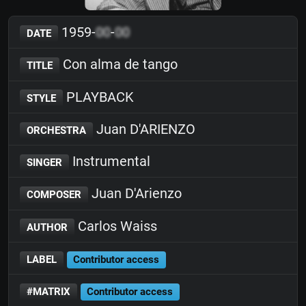
1959-
00
-
00
DATE
Con alma de tango
TITLE
PLAYBACK
STYLE
Juan D'ARIENZO
ORCHESTRA
Instrumental
SINGER
Juan D'Arienzo
COMPOSER
Carlos Waiss
AUTHOR
LABEL
Contributor access
#MATRIX
Contributor access