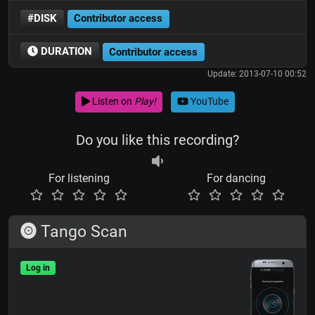
#DISK
Contributor access
DURATION
Contributor access
Update: 2013-07-10 00:52
Listen on
Play!
YouTube
Do you like this recording?
For listening
For dancing
Tango Scan
Log in