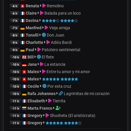
Renata
Remolino
-6 h
Claire
Balada para un loco
-6 h
Davina
-7 h
Manfred
Vieja amiga
-7 h
Tonolli
Don Juan
-8 h
Charlotte
Adiós Bardi
-9 h
Paul
Patotero sentimental
-9 h
Bill
El flete
-10 h
Jana
La estancia
-10 h
Malex
Entre tu amor y mi amor
-10 h
Malex
-10 h
Cecile
Por esta cruz
-10 h
Rafa Johannes
Lagrimitas de mi corazón
-10 h
Elisabeth
Tierrita
-11 h
Marta Franco
-11 h
Gregory
Shusheta (El aristócrata)
-11 h
Gregory
-11 h