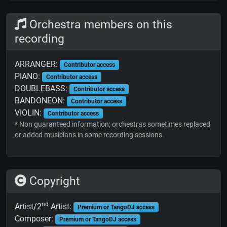
Orchestra members on this
recording
ARRANGER:
Contributor access
PIANO:
Contributor access
DOUBLEBASS:
Contributor access
BANDONEON:
Contributor access
VIOLIN:
Contributor access
* Non guaranteed information; orchestras sometimes replaced
or added musicians in some recording sessions.
Copyright
nd
Artist/2
Artist:
Premium or TangoDJ access
Composer:
Premium or TangoDJ access