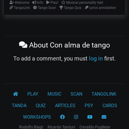
Welcome
Info
Play!
Musical personality test
TangoLink
Tango Scan
Tango Quiz
Lyrics annotation
About Con alma de tango
To add a comment, you must
log in
first.
PLAY
MUSIC
SCAN
TANGOLINK
TANDA
QUIZ
ARTICLES
PSY
CARDS
WORKSHOPS
Rodolfo Biagi
Ricardo Tanturi
Osvaldo Pugliese