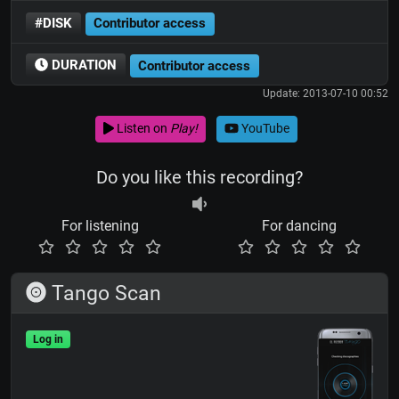
#DISK
Contributor access
DURATION
Contributor access
Update: 2013-07-10 00:52
Listen on
Play!
YouTube
Do you like this recording?
For listening
For dancing
Tango Scan
Log in