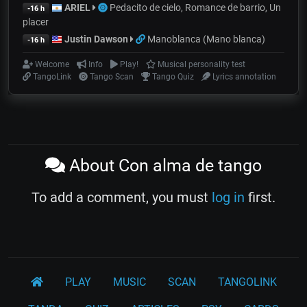
ARIEL
Pedacito de cielo, Romance de barrio, Un
-16 h
placer
Justin Dawson
Manoblanca (Mano blanca)
-16 h
Welcome
Info
Play!
Musical personality test
TangoLink
Tango Scan
Tango Quiz
Lyrics annotation
About Con alma de tango
To add a comment, you must
log in
first.
PLAY
MUSIC
SCAN
TANGOLINK