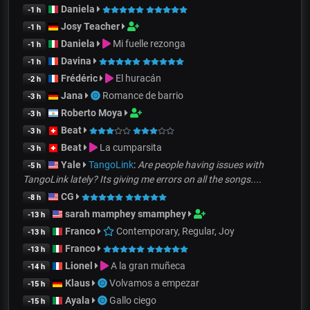
Daniela
-1 h
Josy Teacher
-1 h
Daniela
Mi fuelle rezonga
-1 h
Davina
-1 h
Frédéric
El huracán
-2 h
Jana
Romance de barrio
-3 h
Roberto Moya
-3 h
Beat
-3 h
Beat
La cumparsita
-3 h
Yale
TangoLink
:
Are people having issues with
-5 h
TangoLink lately? Its giving me errors on all the songs....
CG
-8 h
sarah mamphey smamphey
-13 h
Franco
Contemporary, Regular, Joy
-13 h
Franco
-13 h
Lionel
A la gran muñeca
-14 h
Klaus
Volvamos a empezar
-15 h
Ayala
Gallo ciego
-15 h