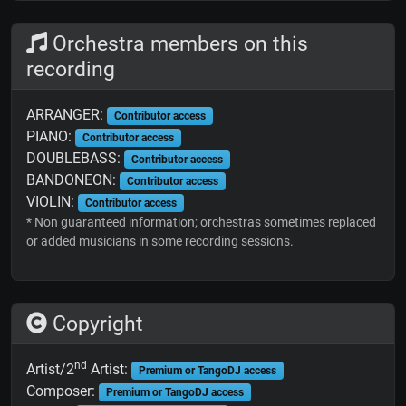
Orchestra members on this
recording
ARRANGER:
Contributor access
PIANO:
Contributor access
DOUBLEBASS:
Contributor access
BANDONEON:
Contributor access
VIOLIN:
Contributor access
* Non guaranteed information; orchestras sometimes replaced
or added musicians in some recording sessions.
Copyright
nd
Artist/2
Artist:
Premium or TangoDJ access
Composer:
Premium or TangoDJ access