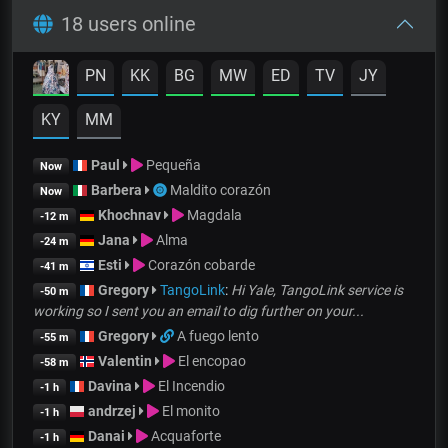
18 users online
PN
KK
BG
MW
ED
TV
JY
KY
MM
Paul
Pequeña
Now
Barbera
Maldito corazón
Now
Khochnav
Magdala
-12 m
Jana
Alma
-24 m
Esti
Corazón cobarde
-41 m
Gregory
TangoLink
:
Hi Yale, TangoLink service is
-50 m
working so I sent you an email to dig further on your...
Gregory
A fuego lento
-55 m
Valentin
El encopao
-58 m
Davina
El Incendio
-1 h
andrzej
El monito
-1 h
Danai
Acquaforte
-1 h