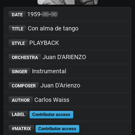
1959-
00
-
00
DATE
Con alma de tango
TITLE
PLAYBACK
STYLE
Juan D'ARIENZO
ORCHESTRA
Instrumental
SINGER
Juan D'Arienzo
COMPOSER
Carlos Waiss
AUTHOR
LABEL
Contributor access
#MATRIX
Contributor access