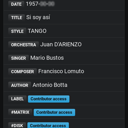
1957-
00
-
00
DATE
Si soy así
TITLE
TANGO
STYLE
Juan D'ARIENZO
ORCHESTRA
Mario Bustos
SINGER
Francisco Lomuto
COMPOSER
Antonio Botta
AUTHOR
LABEL
Contributor access
#MATRIX
Contributor access
#DISK
Contributor access