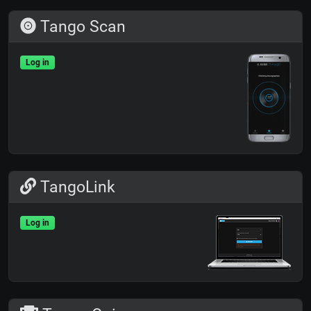
Tango Scan
Log in
TangoLink
Log in