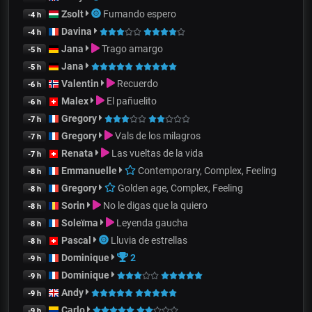
Zsolt
Fumando espero
-4 h
Davina
-4 h
Jana
Trago amargo
-5 h
Jana
-5 h
Valentin
Recuerdo
-6 h
Malex
El pañuelito
-6 h
Gregory
-7 h
Gregory
Vals de los milagros
-7 h
Renata
Las vueltas de la vida
-7 h
Emmanuelle
Contemporary, Complex, Feeling
-8 h
Gregory
Golden age, Complex, Feeling
-8 h
Sorin
No le digas que la quiero
-8 h
Soleïma
Leyenda gaucha
-8 h
Pascal
Lluvia de estrellas
-8 h
Dominique
2
-9 h
Dominique
-9 h
Andy
-9 h
Carlo
-9 h