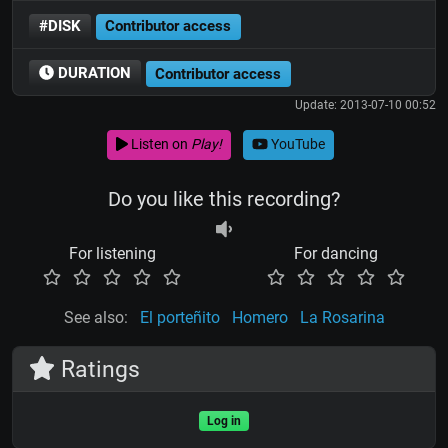
#DISK
Contributor access
DURATION
Contributor access
Update: 2013-07-10 00:52
Listen on
Play!
YouTube
Do you like this recording?
For listening
For dancing
See also:
El porteñito
Homero
La Rosarina
Ratings
Log in