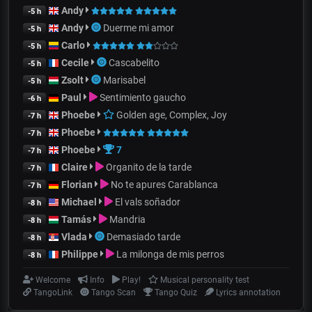
Andy
-5 h
Andy
Duerme mi amor
-5 h
Carlo
-5 h
Cecile
Cascabelito
-5 h
Zsolt
Marisabel
-5 h
Paul
Sentimiento gaucho
-6 h
Phoebe
Golden age, Complex, Joy
-7 h
Phoebe
-7 h
Phoebe
7
-7 h
Claire
Organito de la tarde
-7 h
Florian
No te apures Carablanca
-7 h
Michael
El vals soñador
-8 h
Tamás
Mandria
-8 h
Vlada
Demasiado tarde
-8 h
Philippe
La milonga de mis perros
-8 h
Welcome
Info
Play!
Musical personality test
TangoLink
Tango Scan
Tango Quiz
Lyrics annotation