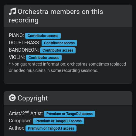
Orchestra members on this
recording
PIANO:
Contributor access
DOUBLEBASS:
Contributor access
BANDONEON:
Contributor access
VIOLIN:
Contributor access
* Non guaranteed information; orchestras sometimes replaced
or added musicians in some recording sessions.
Copyright
nd
Artist/2
Artist:
Premium or TangoDJ access
Composer:
Premium or TangoDJ access
Author:
Premium or TangoDJ access