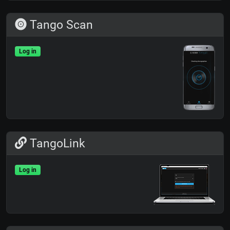
Tango Scan
Log in
TangoLink
Log in