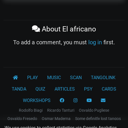
About El africano
To add a comment, you must
log in
first.
PLAY
MUSIC
SCAN
TANGOLINK
TANDA
QUIZ
ARTICLES
PSY
CARDS
WORKSHOPS
Rodolfo Biagi
Ricardo Tanturi
Osvaldo Pugliese
Osvaldo Fresedo
Osmar Maderna
Some definitly lost tangos
Juan D'Arienzo
Carlos Di Sarli
We use cookies to collect statistics via Google Analytics.