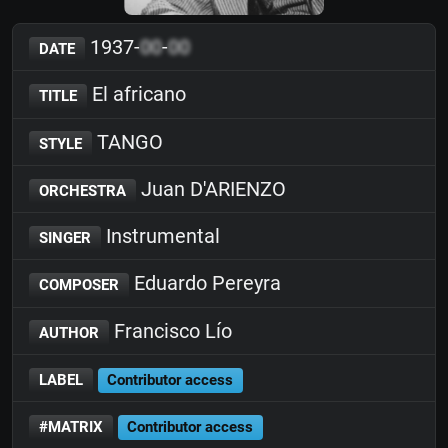
1937-
00
-
00
DATE
El africano
TITLE
TANGO
STYLE
Juan D'ARIENZO
ORCHESTRA
Instrumental
SINGER
Eduardo Pereyra
COMPOSER
Francisco Lío
AUTHOR
LABEL
Contributor access
#MATRIX
Contributor access