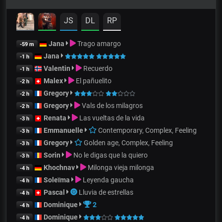
JS
DL
RP
Jana
Trago amargo
-59 m
Jana
-1 h
Valentin
Recuerdo
-1 h
Malex
El pañuelito
-2 h
Gregory
-2 h
Gregory
Vals de los milagros
-2 h
Renata
Las vueltas de la vida
-3 h
Emmanuelle
Contemporary, Complex, Feeling
-3 h
Gregory
Golden age, Complex, Feeling
-3 h
Sorin
No le digas que la quiero
-3 h
Khochnav
Milonga vieja milonga
-4 h
Soleïma
Leyenda gaucha
-4 h
Pascal
Lluvia de estrellas
-4 h
Dominique
2
-4 h
Dominique
-4 h