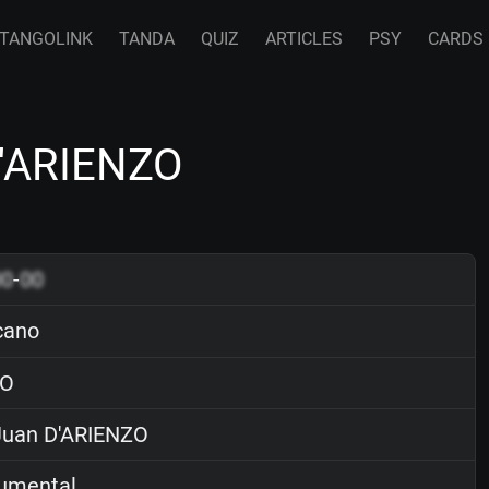
TANGOLINK
TANDA
QUIZ
ARTICLES
PSY
CARDS
D'ARIENZO
00
-
00
icano
O
uan D'ARIENZO
rumental