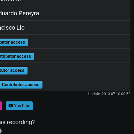
uardo Pereyra
cisco Lío
butor access
tributor access
butor access
Contributor access
Update: 2013-07-10 00:52
YouTube
his recording?