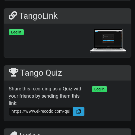
TangoLink
Log in
Tango Quiz
Share this recording as a Quiz with
Log in
your friends by sending them this
link: