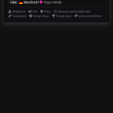
Manfred
Yuyo Verde
-14 h
Welcome
Info
Play!
Musical personality test
TangoLink
Tango Scan
Tango Quiz
Lyrics annotation