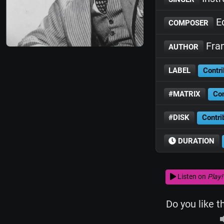
Ed
COMPOSER
Fran
AUTHOR
LABEL
Contri
#MATRIX
Con
#DISK
Contri
DURATION
Listen on
Play!
Do you like t