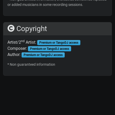
or added musicians in some recording sessions.
Copyright
nd
Artist/2
Artist:
Premium or TangoDJ access
Composer:
Premium or TangoDJ access
Author:
Premium or TangoDJ access
* Non guaranteed information