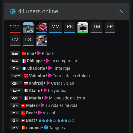
44 users online
MM
PB
TM
ER
CV
CS
mia
Pituca
Now
Philippe
La cumparsita
Now
Charlotte
Tinta roja
-7 m
Valentin
Tormenta en el alma
-12 m
andrzej
Casas viejas
-26 m
Claire
La yumba
-52 m
Mariia
Milonga de mi tierra
-53 m
Malex
Tu vida es mi vida
-2 h
Beat
Viviani
-2 h
Beat
-2 h
moreno
Tanguera
-2 h