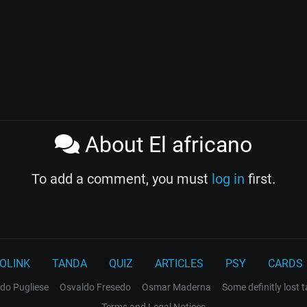
About El africano
To add a comment, you must
log in
first.
OLINK
TANDA
QUIZ
ARTICLES
PSY
CARDS
do Pugliese
Osvaldo Fresedo
Osmar Maderna
Some definitly lost 
Terms and Legal Notices