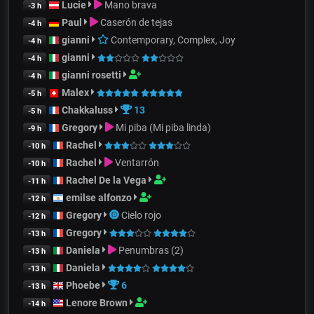
Lucie
Mano brava
-3 h
Paul
Caserón de tejas
-4 h
gianni
Contemporary, Complex, Joy
-4 h
gianni
-4 h
gianni rosetti
-4 h
Malex
-5 h
Chakkaluss
13
-5 h
Gregory
Mi piba (Mi piba linda)
-9 h
Rachel
-10 h
Rachel
Ventarrón
-10 h
Rachel De la Vega
-11 h
emilse alfonzo
-12 h
Gregory
Cielo rojo
-12 h
Gregory
-13 h
Daniela
Penumbras (2)
-13 h
Daniela
-13 h
Phoebe
6
-13 h
Lenore Brown
-14 h