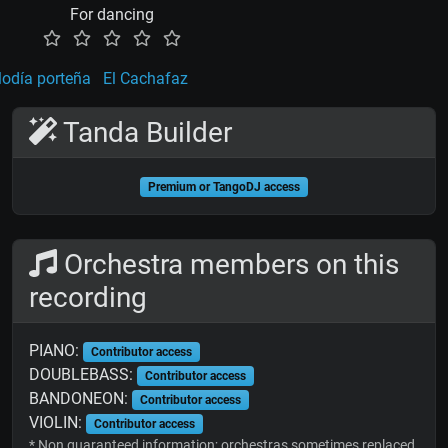
For dancing
odía porteña
El Cachafaz
Tanda Builder
Premium or TangoDJ access
Orchestra members on this
recording
PIANO:
Contributor access
DOUBLEBASS:
Contributor access
BANDONEON:
Contributor access
VIOLIN:
Contributor access
* Non guaranteed information; orchestras sometimes replaced