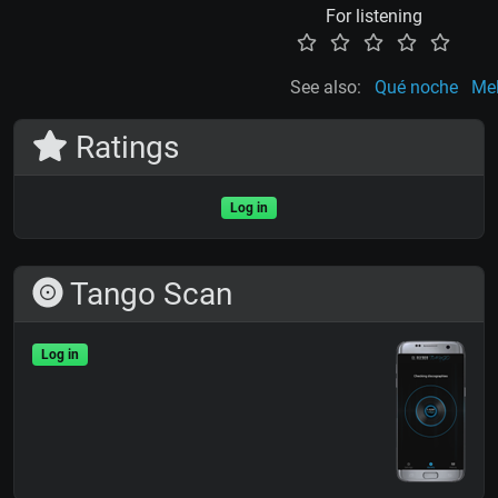
For listening
See also:
Qué noche
Mel
Ratings
Log in
Tango Scan
Log in