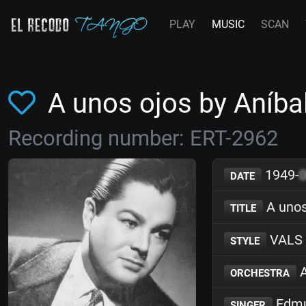
PLAY
MUSIC
SCAN
A unos ojos by Aníba
Recording number: ERT-2962
1949-
DATE
A unos
TITLE
VALS
STYLE
A
ORCHESTRA
Edmu
SINGER