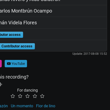
arlos Montbrún Ocampo
án Videla Flores
butor access
Contributor access
Update: 2017-08-08 15:52
YouTube
his recording?
For dancing
razón
Un momento
Flor de lino