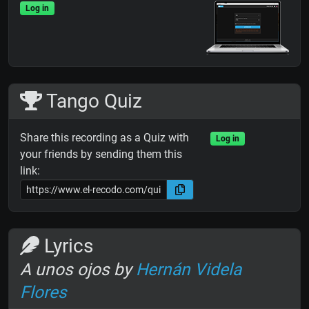
Log in
Tango Quiz
Share this recording as a Quiz with
Log in
your friends by sending them this
link:
Lyrics
A unos ojos by
Hernán Videla
Flores