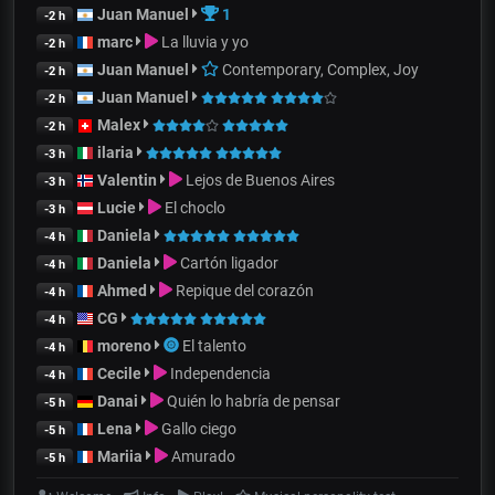
Juan Manuel
1
-2 h
marc
La lluvia y yo
-2 h
Juan Manuel
Contemporary, Complex, Joy
-2 h
Juan Manuel
-2 h
Malex
-2 h
ilaria
-3 h
Valentin
Lejos de Buenos Aires
-3 h
Lucie
El choclo
-3 h
Daniela
-4 h
Daniela
Cartón ligador
-4 h
Ahmed
Repique del corazón
-4 h
CG
-4 h
moreno
El talento
-4 h
Cecile
Independencia
-4 h
Danai
Quién lo habría de pensar
-5 h
Lena
Gallo ciego
-5 h
Mariia
Amurado
-5 h