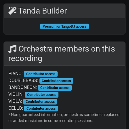
Tanda Builder
Premium or TangoDJ access
Orchestra members on this
recording
PIANO:
Contributor access
DOUBLEBASS:
Contributor access
BANDONEON:
Contributor access
VIOLIN:
Contributor access
VIOLA:
Contributor access
CELLO:
Contributor access
* Non guaranteed information; orchestras sometimes replaced
or added musicians in some recording sessions.