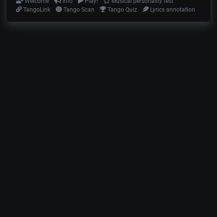
Welcome
Info
Play!
Musical personality test
TangoLink
Tango Scan
Tango Quiz
Lyrics annotation