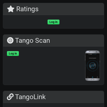
Ratings
Log in
Tango Scan
Log in
TangoLink