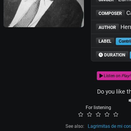
C
COMPOSER
Hern
AUTHOR
LABEL
Contri
DURATION
Listen on
Play!
Do you like t
For listening
See also:
Lagrimitas de mi co