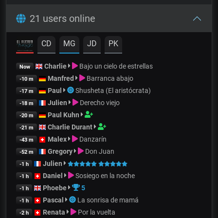
21 users online
CD
MG
JD
PK
Charlie
Bajo un cielo de estrellas
Now
Manfred
Barranca abajo
-10 m
Paul
Shusheta (El aristócrata)
-17 m
Julien
Derecho viejo
-18 m
Paul Kuhn
-20 m
Charlie Durant
-21 m
Malex
Danzarín
-43 m
Gregory
Don Juan
-52 m
Julien
-1 h
Daniel
Sosiego en la noche
-1 h
Phoebe
5
-1 h
Pascal
La sonrisa de mamá
-1 h
Renata
Por la vuelta
-2 h