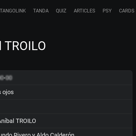
TANGOLINK
TANDA
QUIZ
ARTICLES
PSY
CARDS
l TROILO
00
-
00
 ojos
níbal TROILO
ndo Rivero y Aldo Calderón