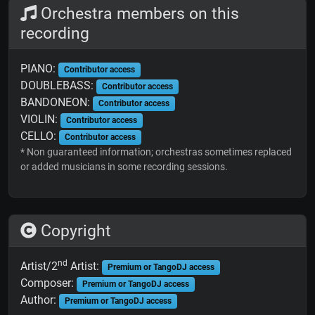
Orchestra members on this
recording
PIANO:
Contributor access
DOUBLEBASS:
Contributor access
BANDONEON:
Contributor access
VIOLIN:
Contributor access
CELLO:
Contributor access
* Non guaranteed information; orchestras sometimes replaced
or added musicians in some recording sessions.
Copyright
nd
Artist/2
Artist:
Premium or TangoDJ access
Composer:
Premium or TangoDJ access
Author:
Premium or TangoDJ access