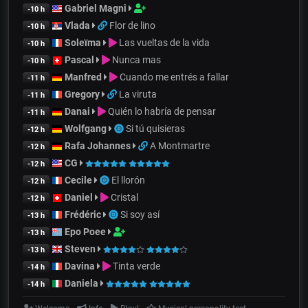
Gabriel Magni
-10 h
Vlada
Flor de lino
-10 h
Soleïma
Las vueltas de la vida
-10 h
Pascal
Nunca mas
-10 h
Manfred
Cuando me entrés a fallar
-11 h
Gregory
La viruta
-11 h
Danai
Quién lo habría de pensar
-11 h
Wolfgang
Si tú quisieras
-12 h
Rafa Johannes
A Montmartre
-12 h
CG
-12 h
Cecile
El llorón
-12 h
Daniel
Cristal
-12 h
Frédéric
Si soy así
-13 h
Epo Poee
-13 h
Steven
-13 h
Davina
Tinta verde
-14 h
Daniela
-14 h