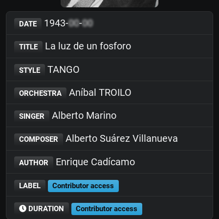
1943-
00
-
00
DATE
La luz de un fosforo
TITLE
TANGO
STYLE
Aníbal TROILO
ORCHESTRA
Alberto Marino
SINGER
Alberto Suárez Villanueva
COMPOSER
Enrique Cadícamo
AUTHOR
LABEL
Contributor access
DURATION
Contributor access