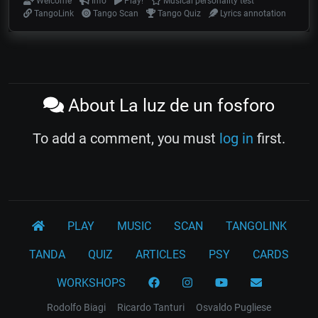
Welcome
Info
Play!
Musical personality test
TangoLink
Tango Scan
Tango Quiz
Lyrics annotation
About La luz de un fosforo
To add a comment, you must
log in
first.
PLAY
MUSIC
SCAN
TANGOLINK
TANDA
QUIZ
ARTICLES
PSY
CARDS
WORKSHOPS
Rodolfo Biagi
Ricardo Tanturi
Osvaldo Pugliese