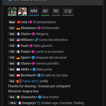
MM
AD
RO
인정
mia
El pensamiento
Now
Khochnav
El internado
-6 h
Claire
Ninguna
-6 h
William
Como dos extraños
-6 h
Paul
Nido gaucho
-7 h
Paolo
Junto a tu corazón
-7 h
Gjoni
Despues del carnaval
-7 h
Claire
Verano porteño
-8 h
ARIEL
Mala junta
-8 h
Bernhard
El cielo en tus ojos
-8 h
Pablo WOIZ
(+53)
-9 h
Thanks for sharing / Gracias por compartir
Abrazos!
-
Gregory Diaz
Giancarlo
Dios momo
-9 h
Gregory
Golden age, Complex, Feeling
-10 h