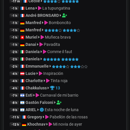
Cecile
-17 m
Lena
La tupungatina
-1 h
André BRONSARD
-1 h
Manfred
Bomboncito
-1 h
Manfred
-1 h
Muriel
Muñeca brava
-1 h
Danai
Pavadita
-1 h
Daniela
Comme il faut
-2 h
Daniela
-2 h
Emmanuelle
-2 h
Lucie
Inspiración
-4 h
Charlotte
Tinta roja
-4 h
Chakkaluss
13
-4 h
Esti
Carnaval de mi barrio
-7 h
Gastón Falconi
-8 h
ARIEL
Esta noche de luna
-9 h
Gregory
Pabellón de las rosas
-11 h
Khochnav
Mi novia de ayer
-12 h