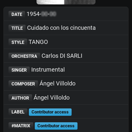
1954-
00
-
00
DATE
Cuidado con los cincuenta
TITLE
TANGO
STYLE
Carlos DI SARLI
ORCHESTRA
Instrumental
SINGER
Ángel Villoldo
COMPOSER
Ángel Villoldo
AUTHOR
LABEL
Contributor access
#MATRIX
Contributor access