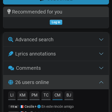
Recommended for you
Log in
Advanced search
Lyrics annotations
Comments
26 users online
LI
KM
PM
TC
CM
BJ
Cecile
En este rincón amigo
-11 m