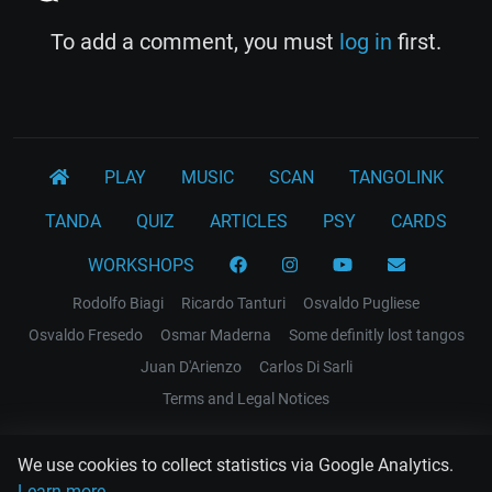
To add a comment, you must
log in
first.
PLAY
MUSIC
SCAN
TANGOLINK
TANDA
QUIZ
ARTICLES
PSY
CARDS
WORKSHOPS
Rodolfo Biagi
Ricardo Tanturi
Osvaldo Pugliese
Osvaldo Fresedo
Osmar Maderna
Some definitly lost tangos
Juan D'Arienzo
Carlos Di Sarli
Terms and Legal Notices
EL RECODO TANGO
We use cookies to collect statistics via Google Analytics.
Design Web: Gregory DIAZ
Learn more