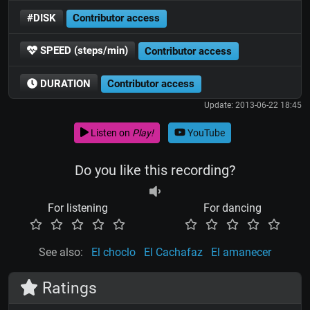
#DISK
Contributor access
SPEED (steps/min)
Contributor access
DURATION
Contributor access
Update: 2013-06-22 18:45
Listen on
Play!
YouTube
Do you like this recording?
For listening
For dancing
See also:
El choclo
El Cachafaz
El amanecer
Ratings