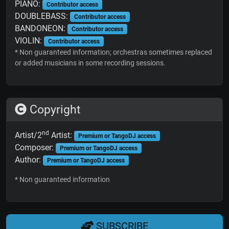
PIANO:
Contributor access
DOUBLEBASS:
Contributor access
BANDONEON:
Contributor access
VIOLIN:
Contributor access
* Non guaranteed information; orchestras sometimes replaced
or added musicians in some recording sessions.
Copyright
nd
Artist/2
Artist:
Premium or TangoDJ access
Composer:
Premium or TangoDJ access
Author:
Premium or TangoDJ access
* Non guaranteed information
SUBSCRIBE