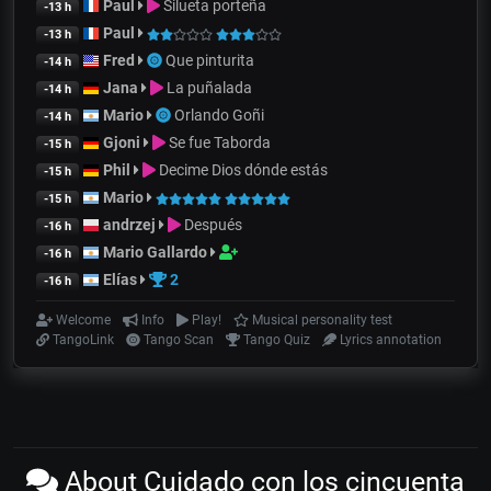
Paul
Silueta porteña
-13 h
Paul
-13 h
Fred
Que pinturita
-14 h
Jana
La puñalada
-14 h
Mario
Orlando Goñi
-14 h
Gjoni
Se fue Taborda
-15 h
Phil
Decime Dios dónde estás
-15 h
Mario
-15 h
andrzej
Después
-16 h
Mario Gallardo
-16 h
Elías
2
-16 h
Welcome
Info
Play!
Musical personality test
TangoLink
Tango Scan
Tango Quiz
Lyrics annotation
About Cuidado con los cincuenta