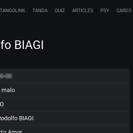
TANGOLINK
TANDA
QUIZ
ARTICLES
PSY
CARDS
fo BIAGI
00
-
00
 malo
O
odolfo BIAGI
rto Amor