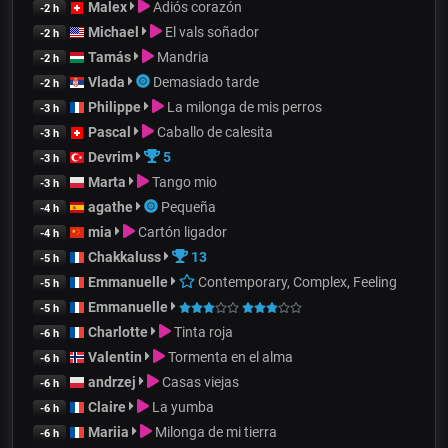
Malex
Adiós corazón
-2 h
Michael
El vals soñador
-2 h
Tamás
Mandria
-2 h
Vlada
Demasiado tarde
-2 h
Philippe
La milonga de mis perros
-3 h
Pascal
Caballo de calesita
-3 h
Devrim
5
-3 h
Marta
Tango mio
-3 h
agathe
Pequeña
-4 h
mia
Cartón ligador
-4 h
Chakkaluss
13
-5 h
Emmanuelle
Contemporary, Complex, Feeling
-5 h
Emmanuelle
-5 h
Charlotte
Tinta roja
-6 h
Valentin
Tormenta en el alma
-6 h
andrzej
Casas viejas
-6 h
Claire
La yumba
-6 h
Mariia
Milonga de mi tierra
-6 h