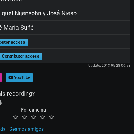
guel Nijensohn y José Nieso
é María Suñé
butor access
Contributor access
Update: 2013-05-28 00:58
YouTube
his recording?
For dancing
da
Seamos amigos