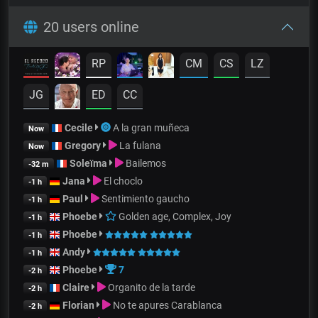
20 users online
RP
CM
CS
LZ
JG
ED
CC
Cecile
A la gran muñeca
Now
Gregory
La fulana
Now
Soleïma
Bailemos
-32 m
Jana
El choclo
-1 h
Paul
Sentimiento gaucho
-1 h
Phoebe
Golden age, Complex, Joy
-1 h
Phoebe
-1 h
Andy
-1 h
Phoebe
7
-2 h
Claire
Organito de la tarde
-2 h
Florian
No te apures Carablanca
-2 h