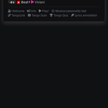
Beat
Viviani
-8 h
Welcome
Info
Play!
Musical personality test
TangoLink
Tango Scan
Tango Quiz
Lyrics annotation