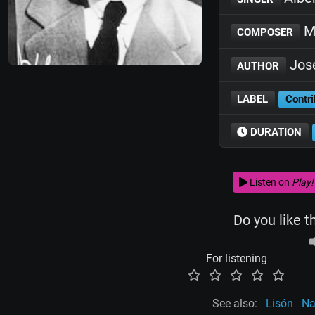
Mi
COMPOSER
Jos
AUTHOR
LABEL
Contri
DURATION
Listen on
Play!
Do you like t
For listening
See also:
Lisón
Na