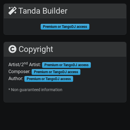
Tanda Builder
Premium or TangoDJ access
Copyright
nd
Artist/2
Artist:
Premium or TangoDJ access
Composer:
Premium or TangoDJ access
Author:
Premium or TangoDJ access
* Non guaranteed information