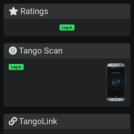
Ratings
Log in
Tango Scan
Log in
TangoLink