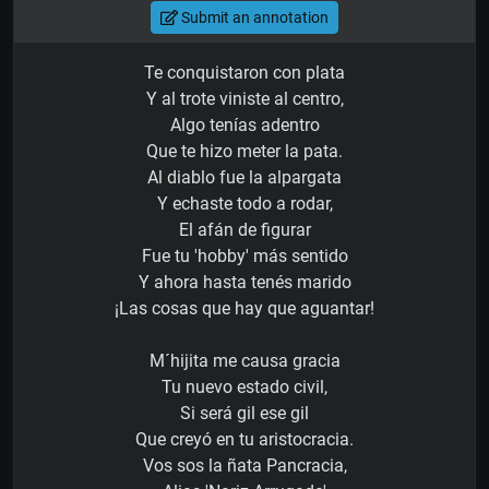
Submit an annotation
Te conquistaron con plata
Y al trote viniste al centro,
Algo tenías adentro
Que te hizo meter la pata.
Al diablo fue la alpargata
Y echaste todo a rodar,
El afán de figurar
Fue tu 'hobby' más sentido
Y ahora hasta tenés marido
¡Las cosas que hay que aguantar!
M´hijita me causa gracia
Tu nuevo estado civil,
Si será gil ese gil
Que creyó en tu aristocracia.
Vos sos la ñata Pancracia,