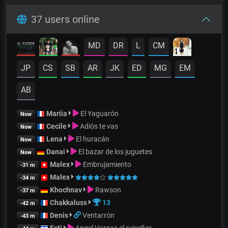
37 users online
MD
DR
L
CM
JP
CS
SB
AR
JK
ED
MG
EM
AB
Mariia
El Yaguarón
Now
Cecile
Adiós te vas
Now
Lena
El huracán
Now
Danai
El bazar de los juguetes
Now
Malex
Embrujamiento
-31 m
Malex
-34 m
Khochnav
Rawson
-37 m
Chakkaluss
13
-42 m
Denis
Ventarrón
-43 m
Esti
Angel Vargas el ruiseñor