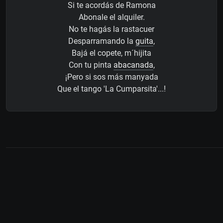
Si te acordás de Ramona
Abonale el alquiler.
No te hagás la rastacuer
Desparramando la
guita
,
Bajá el copete, m´hijita
Con tu pinta
abacanada
,
¡Pero si sos más manyada
Que el tango 'La Cumparsita'...!