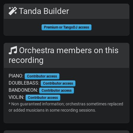
Tanda Builder
Premium or TangoDJ access
Orchestra members on this
recording
PIANO:
Contributor access
DOUBLEBASS:
Contributor access
BANDONEON:
Contributor access
VIOLIN:
Contributor access
* Non guaranteed information; orchestras sometimes replaced
or added musicians in some recording sessions.