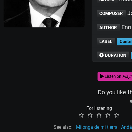
J
COMPOSER
Enri
AUTHOR
LABEL
Contri
DURATION
Listen on
Play!
Do you like t
For listening
See also:
Milonga de mi tierra
Andá 