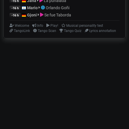
Jana
La puñalada
-15 h
Mario
Orlando Goñi
-16 h
Gjoni
Se fue Taborda
-16 h
Welcome
Info
Play!
Musical personality test
TangoLink
Tango Scan
Tango Quiz
Lyrics annotation