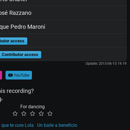
osé Razzano
que Pedro Maroni
butor access
Contributor access
Update: 2013-06-15 19:19
YouTube
his recording?
For dancing
que te cure Lola
Un baile a beneficio