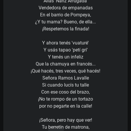
Alias 'Nariz Arrugada'
Vendedora de empanadas
En el barrio de Pompeya,
¿Y tu mama? Bueno, de ella...
¡Respetemos la finada!
Y ahora tenés 'vuaturé'
Y usás tapao 'petí grí'
Y tenés un infeliz
Que la chamuya en francés...
¡Qué hacés, tres veces, qué hacés!
Señora Ramos Lavalle
Si cuando lucís tu talle
Con ese coso del brazo,
¡No te rompo de un tortazo
por no pegarte en la calle!
¡Señora, pero hay que ver!
Tu
berretín
de matrona,