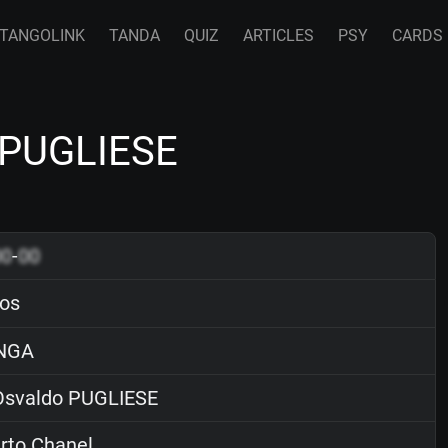
TANGOLINK
TANDA
QUIZ
ARTICLES
PSY
CARDS
 PUGLIESE
00
-
00
os
NGA
svaldo PUGLIESE
rto Chanel