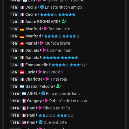
-44 m
Cecile
En este rincón amigo
-1 h
Cecile
-1 h
André BRONSARD
-2 h
Manfred
Bomboncito
-3 h
Manfred
-3 h
Muriel
Muñeca brava
-3 h
Daniela
Comme il faut
-3 h
Daniela
-3 h
Emmanuelle
-3 h
Lucie
Inspiración
-5 h
Charlotte
Tinta roja
-5 h
Gastón Falconi
-9 h
ARIEL
Esta noche de luna
-11 h
Gregory
Pabellón de las rosas
-13 h
Paul
Silueta porteña
-14 h
Paul
-14 h
Fred
Que pinturita
-15 h