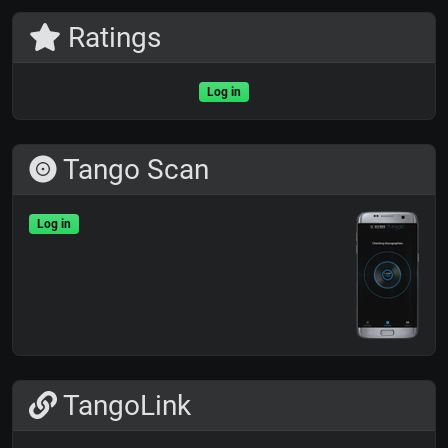
Ratings
Log in
Tango Scan
Log in
TangoLink