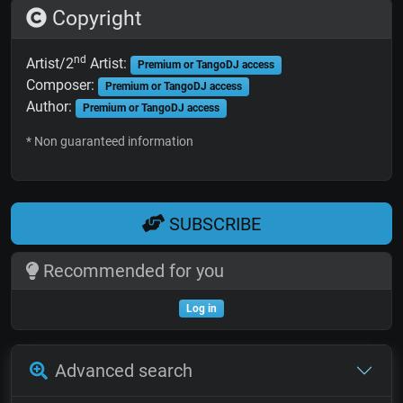
Copyright
nd
Artist/2
Artist:
Premium or TangoDJ access
Composer:
Premium or TangoDJ access
Author:
Premium or TangoDJ access
* Non guaranteed information
SUBSCRIBE
Recommended for you
Log in
Advanced search