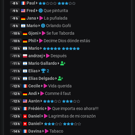
Paul
-8 h
Fred
Que pinturita
-9 h
Jana
La puñalada
-9 h
Mario
Orlando Goñi
-9 h
Gjoni
Se fue Taborda
-10 h
Phil
Decime Dios dónde estás
-10 h
Mario
-10 h
andrzej
Después
-11 h
Mario Gallardo
-11 h
Elías
2
-11 h
Elías Delgado
-11 h
Cecile
Vida querida
-12 h
Andi
Comme il faut
-12 h
Aarón
-12 h
Frédéric
Que importa eso ahora!!!
-12 h
Daniel
Lagrimitas de mi corazón
-13 h
Daniel
-13 h
Davina
Tabaco
-14 h