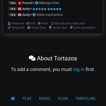
Pascal
Milonga triste
-14 h
Andy
-15 h
Andy
Adiós muchachos
-15 h
Welcome
Info
Play!
Musical personality test
TangoLink
Tango Scan
Tango Quiz
Lyrics annotation
About Tortazos
To add a comment, you must
log in
first.
PLAY
MUSIC
SCAN
TANGOLINK