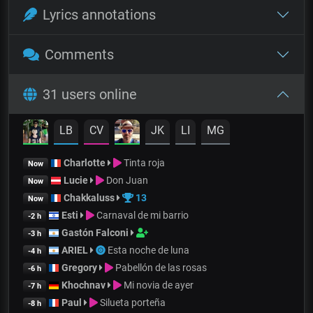
Lyrics annotations
Comments
31 users online
LB
CV
JK
LI
MG
Charlotte
Tinta roja
Now
Lucie
Don Juan
Now
Chakkaluss
13
Now
Esti
Carnaval de mi barrio
-2 h
Gastón Falconi
-3 h
ARIEL
Esta noche de luna
-4 h
Gregory
Pabellón de las rosas
-6 h
Khochnav
Mi novia de ayer
-7 h
Paul
Silueta porteña
-8 h