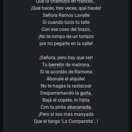
Que la chamuya en francés...
¡Qué hacés, tres veces, qué hacés!
Señora Ramos Lavalle
Si cuando lucís tu talle
Con ese coso del brazo,
¡No te rompo de un tortazo
por no pegarte en la calle!
¡Señora, pero hay que ver!
Tu
berretín
de matrona,
Si te acordás de Ramona
Abonale el alquiler.
No te hagás la rastacuer
Desparramando la
guita
,
Bajá el copete, m´hijita
Con tu pinta
abacanada
,
¡Pero si sos más manyada
Que el tango 'La Cumparsita'...!