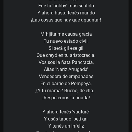
Fue tu 'hobby' más sentido
Y ahora hasta tenés marido
¡Las cosas que hay que aguantar!
M´hijita me causa gracia
Tu nuevo estado civil,
Si será gil ese gil
Que creyó en tu aristocracia.
Vos sos la ñata Pancracia,
Alias 'Nariz Arrugada'
Vendedora de empanadas
En el barrio de Pompeya,
¿Y tu mama? Bueno, de ella...
¡Respetemos la finada!
Y ahora tenés 'vuaturé'
Y usás tapao 'petí grí'
Y tenés un infeliz