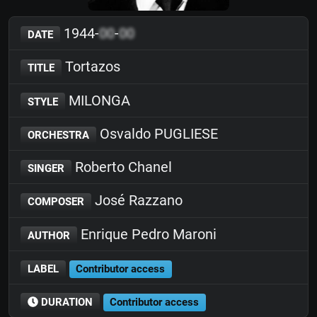
1944-
00
-
00
DATE
Tortazos
TITLE
MILONGA
STYLE
Osvaldo PUGLIESE
ORCHESTRA
Roberto Chanel
SINGER
José Razzano
COMPOSER
Enrique Pedro Maroni
AUTHOR
LABEL
Contributor access
DURATION
Contributor access