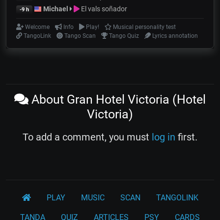
Michael
El vals soñador
-9 h
Welcome
Info
Play!
Musical personality test
TangoLink
Tango Scan
Tango Quiz
Lyrics annotation
About Gran Hotel Victoria (Hotel
Victoria)
To add a comment, you must
log in
first.
PLAY
MUSIC
SCAN
TANGOLINK
TANDA
QUIZ
ARTICLES
PSY
CARDS