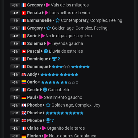
Gregory
Vals de los milagros
-3 h
Renata
Las vueltas de la vida
-4 h
Emmanuelle
Contemporary, Complex, Feeling
-4 h
Gregory
Golden age, Complex, Feeling
-4 h
Sorin
No le digas que la quiero
-4 h
Soleïma
Leyenda gaucha
-5 h
Pascal
Lluvia de estrellas
-5 h
Dominique
2
-5 h
Dominique
-5 h
Andy
-6 h
Carlo
-6 h
Cecile
Cascabelito
-6 h
Paul
Sentimiento gaucho
-7 h
Phoebe
Golden age, Complex, Joy
-8 h
Phoebe
-8 h
Phoebe
7
-8 h
Claire
Organito de la tarde
-8 h
Florian
No te apures Carablanca
-8 h