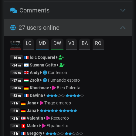
Comments
27 users online
LC
MD
DW
VB
BA
RO
loic Coquerel
-16 m
Susana Gatto
-24 m
Andy
Confesión
-25 m
Zsolt
Fumando espero
-37 m
Khochnav
Bien Pulenta
-38 m
Davina
-53 m
Jana
Trago amargo
-1 h
Jana
-2 h
Valentin
Recuerdo
-2 h
Malex
El pañuelito
-3 h
Gregory
-3 h