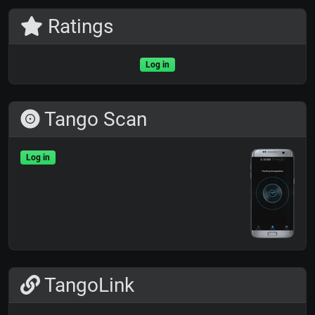
Ratings
Log in
Tango Scan
Log in
TangoLink