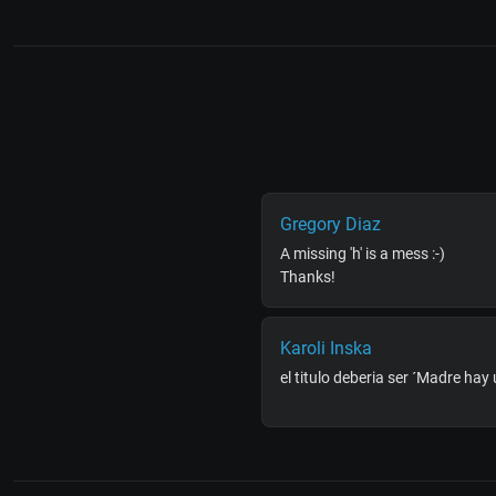
Gregory Diaz
A missing 'h' is a mess :-)
Thanks!
Karoli Inska
el titulo deberia ser ´Madre hay