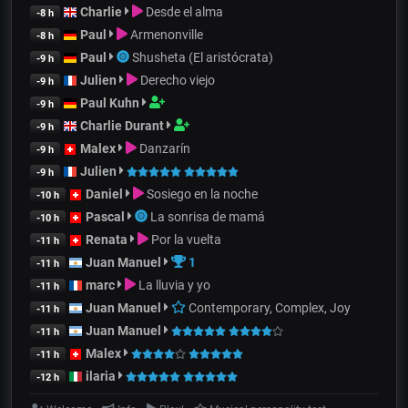
Charlie
Desde el alma
-8 h
Paul
Armenonville
-8 h
Paul
Shusheta (El aristócrata)
-9 h
Julien
Derecho viejo
-9 h
Paul Kuhn
-9 h
Charlie Durant
-9 h
Malex
Danzarín
-9 h
Julien
-9 h
Daniel
Sosiego en la noche
-10 h
Pascal
La sonrisa de mamá
-10 h
Renata
Por la vuelta
-11 h
Juan Manuel
1
-11 h
marc
La lluvia y yo
-11 h
Juan Manuel
Contemporary, Complex, Joy
-11 h
Juan Manuel
-11 h
Malex
-11 h
ilaria
-12 h