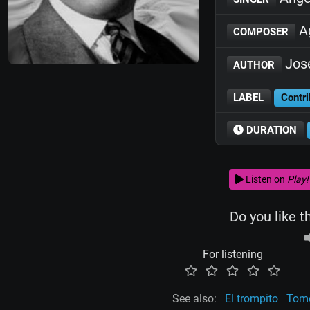
Ag
COMPOSER
José
AUTHOR
LABEL
Contri
DURATION
Listen on
Play!
Do you like t
For listening
See also:
El trompito
Tomo