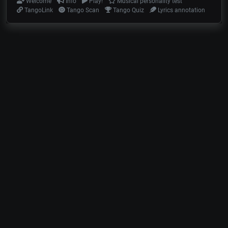
Welcome
Info
Play!
Musical personality test
TangoLink
Tango Scan
Tango Quiz
Lyrics annotation