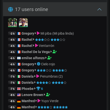
17 users online
Gregory
Mi piba (Mi piba linda)
-2 h
Rachel
-4 h
Rachel
Ventarrón
-4 h
Rachel De la Vega
-4 h
emilse alfonzo
-6 h
Gregory
Cielo rojo
-6 h
Gregory
-6 h
Daniela
Penumbras (2)
-7 h
Daniela
-7 h
Phoebe
6
-7 h
Lenore Brown
-8 h
Manfred
Yuyo Verde
-8 h
Manfred
-8 h