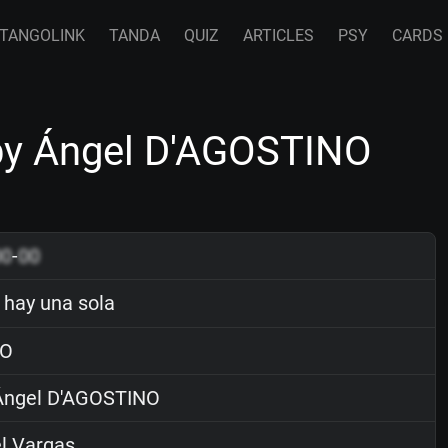
TANGOLINK
TANDA
QUIZ
ARTICLES
PSY
CARDS
by Ángel D'AGOSTINO
00
-
00
hay una sola
O
ngel D'AGOSTINO
l Vargas