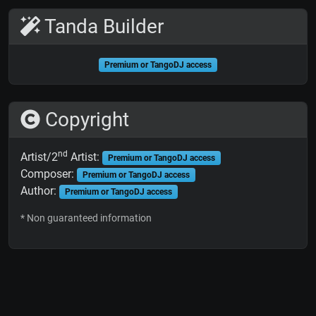
Tanda Builder
Premium or TangoDJ access
Copyright
nd
Artist/2
Artist:
Premium or TangoDJ access
Composer:
Premium or TangoDJ access
Author:
Premium or TangoDJ access
* Non guaranteed information