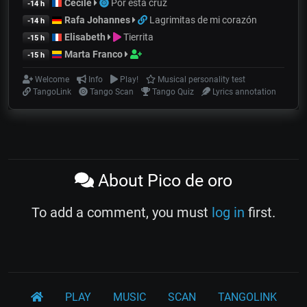
Cecile
Por esta cruz
-14 h
Rafa Johannes
Lagrimitas de mi corazón
-14 h
Elisabeth
Tierrita
-15 h
Marta Franco
-15 h
Welcome
Info
Play!
Musical personality test
TangoLink
Tango Scan
Tango Quiz
Lyrics annotation
About Pico de oro
To add a comment, you must
log in
first.
PLAY
MUSIC
SCAN
TANGOLINK