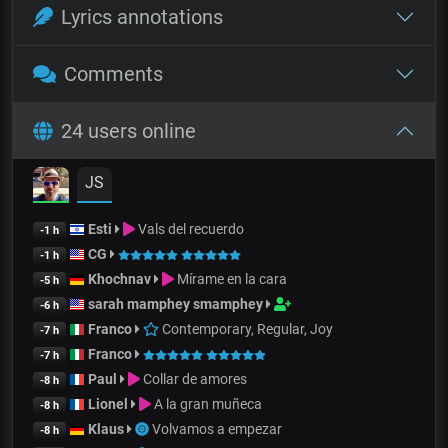
Lyrics annotations
Comments
24 users online
JS
Esti
Vals del recuerdo
-1 h
CG
-1 h
Khochnav
Mírame en la cara
-5 h
sarah mamphey smamphey
-6 h
Franco
Contemporary, Regular, Joy
-7 h
Franco
-7 h
Paul
Collar de amores
-8 h
Lionel
A la gran muñeca
-8 h
Klaus
Volvamos a empezar
-8 h