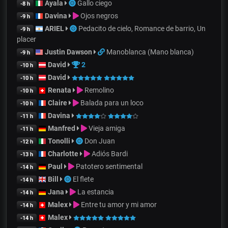
Ayala
Gallo ciego
-8 h
Davina
Ojos negros
-9 h
ARIEL
Pedacito de cielo, Romance de barrio, Un
-9 h
placer
Justin Dawson
Manoblanca (Mano blanca)
-9 h
David
2
-10 h
David
-10 h
Renata
Remolino
-10 h
Claire
Balada para un loco
-10 h
Davina
-11 h
Manfred
Vieja amiga
-11 h
Tonolli
Don Juan
-12 h
Charlotte
Adiós Bardi
-13 h
Paul
Patotero sentimental
-14 h
Bill
El flete
-14 h
Jana
La estancia
-14 h
Malex
Entre tu amor y mi amor
-14 h
Malex
-14 h