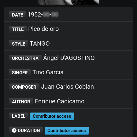
1952-
00
-
00
DATE
Pico de oro
TITLE
TANGO
STYLE
Ángel D'AGOSTINO
ORCHESTRA
Tino Garcia
SINGER
Juan Carlos Cobián
COMPOSER
Enrique Cadícamo
AUTHOR
LABEL
Contributor access
DURATION
Contributor access