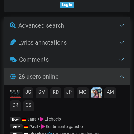
Log in
Advanced search
Lyrics annotations
Comments
26 users online
JS
SM
RD
JP
MG
AM
CR
CS
Jana
El choclo
Now
Paul
Sentimiento gaucho
-20 m
Phoebe
Golden age, Complex, Joy