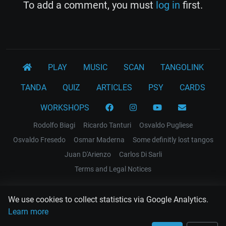
To add a comment, you must
log in
first.
PLAY
MUSIC
SCAN
TANGOLINK
TANDA
QUIZ
ARTICLES
PSY
CARDS
WORKSHOPS
Rodolfo Biagi
Ricardo Tanturi
Osvaldo Pugliese
Osvaldo Fresedo
Osmar Maderna
Some definitly lost tangos
Juan D'Arienzo
Carlos Di Sarli
Terms and Legal Notices
EL RECODO TANGO
We use cookies to collect statistics via Google Analytics.
Design Web: Gregory DIAZ
Learn more