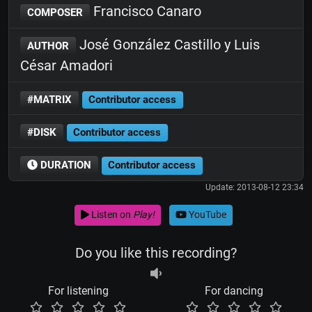
Francisco Canaro
COMPOSER
José González Castillo y Luis
AUTHOR
César Amadori
#MATRIX
Contributor access
#DISK
Contributor access
DURATION
Contributor access
Update: 2013-08-12 23:34
Listen on
Play!
YouTube
Do you like this recording?
For listening
For dancing