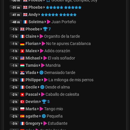
-30 m
Phoebe
-31 m
Andy
-41 m
Soleïma
Juan Porteño
-48 m
Phoebe
7
-1 h
Claire
Organito de la tarde
-1 h
Florian
No te apures Carablanca
-1 h
Malex
Adiós corazón
-1 h
Michael
El vals soñador
-1 h
Tamás
Mandria
-1 h
Vlada
Demasiado tarde
-1 h
Philippe
La milonga de mis perros
-2 h
Cecile
Desde el alma
-2 h
Pascal
Caballo de calesita
-2 h
Devrim
5
-2 h
Marta
Tango mio
-2 h
agathe
Pequeña
-2 h
Gregory
Estudiante
-3 h