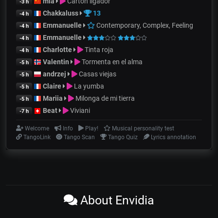
mia
Cartón ligador
-3 h
Chakkaluss
13
-4 h
Emmanuelle
Contemporary, Complex, Feeling
-4 h
Emmanuelle
-4 h
Charlotte
Tinta roja
-4 h
Valentin
Tormenta en el alma
-5 h
andrzej
Casas viejas
-5 h
Claire
La yumba
-5 h
Mariia
Milonga de mi tierra
-5 h
Beat
Viviani
-7 h
Welcome
Info
Play!
Musical personality test
TangoLink
Tango Scan
Tango Quiz
Lyrics annotation
About Envidia