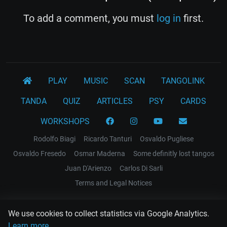
To add a comment, you must
log in
first.
PLAY
MUSIC
SCAN
TANGOLINK
TANDA
QUIZ
ARTICLES
PSY
CARDS
WORKSHOPS
Rodolfo Biagi
Ricardo Tanturi
Osvaldo Pugliese
Osvaldo Fresedo
Osmar Maderna
Some definitly lost tangos
Juan D'Arienzo
Carlos Di Sarli
Terms and Legal Notices
EL RECODO TANGO
We use cookies to collect statistics via Google Analytics.
Design Web: Gregory DIAZ
Learn more