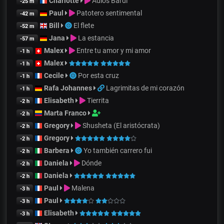
Charlotte
Adiós Bardi
-25 m
Paul
Patotero sentimental
-42 m
Bill
El flete
-52 m
Jana
La estancia
-57 m
Malex
Entre tu amor y mi amor
-1 h
Malex
-1 h
Cecile
Por esta cruz
-1 h
Rafa Johannes
Lagrimitas de mi corazón
-1 h
Elisabeth
Tierrita
-2 h
Marta Franco
-2 h
Gregory
Shusheta (El aristócrata)
-2 h
Gregory
-2 h
Barbera
Yo también carrero fui
-2 h
Daniela
Dónde
-2 h
Daniela
-2 h
Paul
Malena
-3 h
Paul
-3 h
Elisabeth
-3 h