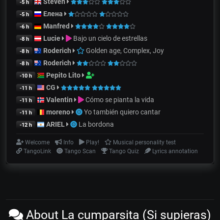
Steven
-5 h
Елена
-5 h
Manfred
-6 h
Lucie
Bajo un cielo de estrellas
-8 h
Roderich
Golden age, Complex, Joy
-8 h
Roderich
-8 h
Pepito Lito
-10 h
CG
-11 h
Valentin
Cómo se pianta la vida
-11 h
moreno
Yo también quiero cantar
-11 h
ARIEL
La bordona
-12 h
Welcome
Info
Play!
Musical personality test
TangoLink
Tango Scan
Tango Quiz
Lyrics annotation
About La cumparsita (Si supieras)