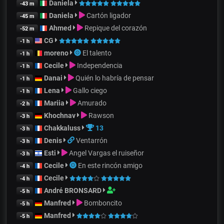
Daniela
-43 m
Daniela
Cartón ligador
-45 m
Ahmed
Repique del corazón
-52 m
CG
-1 h
moreno
El talento
-1 h
Cecile
Independencia
-1 h
Danai
Quién lo habría de pensar
-1 h
Lena
Gallo ciego
-1 h
Mariia
Amurado
-2 h
Khochnav
Rawson
-3 h
Chakkaluss
13
-3 h
Denis
Ventarrón
-3 h
Esti
Angel Vargas el ruiseñor
-3 h
Cecile
En este rincón amigo
-4 h
Cecile
-4 h
André BRONSARD
-5 h
Manfred
Bomboncito
-5 h
Manfred
-5 h