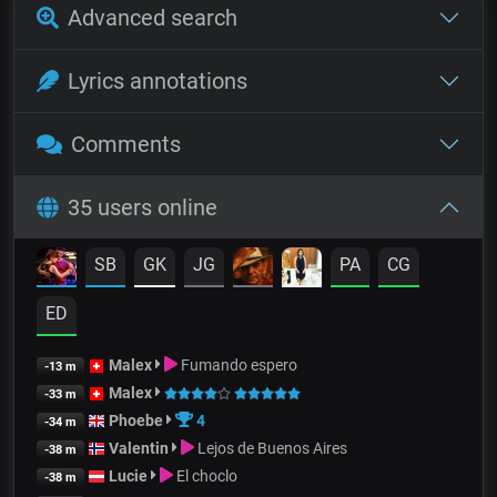
Advanced search
Lyrics annotations
Comments
35 users online
SB
GK
JG
PA
CG
ED
Malex
Fumando espero
-13 m
Malex
-33 m
Phoebe
4
-34 m
Valentin
Lejos de Buenos Aires
-38 m
Lucie
El choclo
-38 m