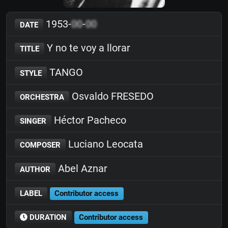
1953-
00
-
00
DATE
Y no te voy a llorar
TITLE
TANGO
STYLE
Osvaldo FRESEDO
ORCHESTRA
Héctor Pacheco
SINGER
Luciano Leocata
COMPOSER
Abel Aznar
AUTHOR
LABEL
Contributor access
DURATION
Contributor access