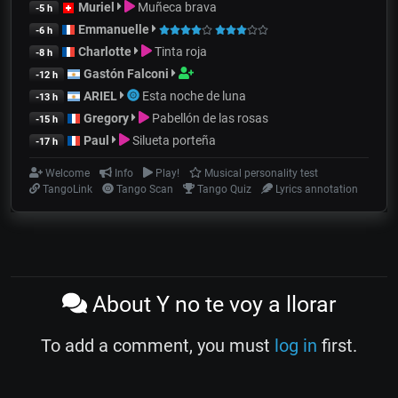
Muriel
Muñeca brava
-5 h
Emmanuelle
-6 h
Charlotte
Tinta roja
-8 h
Gastón Falconi
-12 h
ARIEL
Esta noche de luna
-13 h
Gregory
Pabellón de las rosas
-15 h
Paul
Silueta porteña
-17 h
Welcome
Info
Play!
Musical personality test
TangoLink
Tango Scan
Tango Quiz
Lyrics annotation
About Y no te voy a llorar
To add a comment, you must
log in
first.