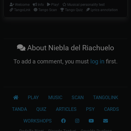
Welcome
Info
Play!
Musical personality test
TangoLink
Tango Scan
Tango Quiz
Lyrics annotation
About Niebla del Riachuelo
To add a comment, you must
log in
first.
PLAY
MUSIC
SCAN
TANGOLINK
TANDA
QUIZ
ARTICLES
PSY
CARDS
WORKSHOPS
Rodolfo Biagi
Ricardo Tanturi
Osvaldo Pugliese