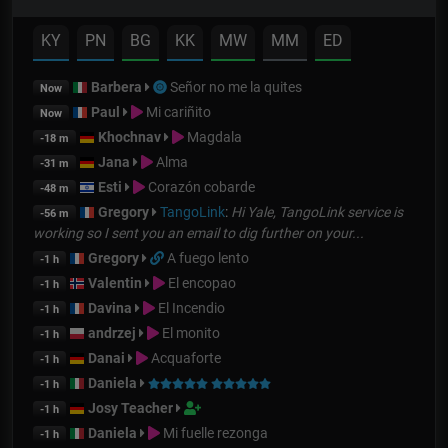
KY
PN
BG
KK
MW
MM
ED
Barbera
Señor no me la quites
Now
Paul
Mi cariñito
Now
Khochnav
Magdala
-18 m
Jana
Alma
-31 m
Esti
Corazón cobarde
-48 m
Gregory
TangoLink
:
Hi Yale, TangoLink service is
-56 m
working so I sent you an email to dig further on your...
Gregory
A fuego lento
-1 h
Valentin
El encopao
-1 h
Davina
El Incendio
-1 h
andrzej
El monito
-1 h
Danai
Acquaforte
-1 h
Daniela
-1 h
Josy Teacher
-1 h
Daniela
Mi fuelle rezonga
-1 h