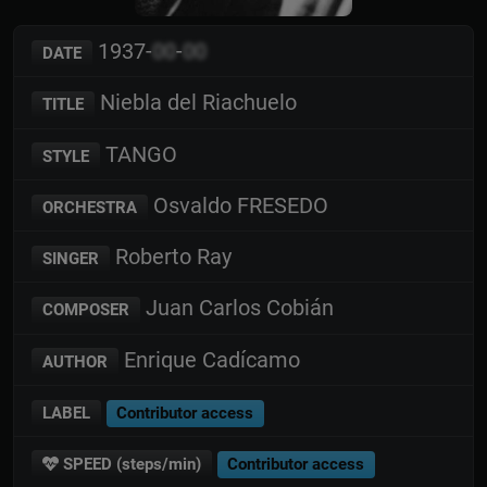
1937-
00
-
00
DATE
Niebla del Riachuelo
TITLE
TANGO
STYLE
Osvaldo FRESEDO
ORCHESTRA
Roberto Ray
SINGER
Juan Carlos Cobián
COMPOSER
Enrique Cadícamo
AUTHOR
LABEL
Contributor access
SPEED (steps/min)
Contributor access