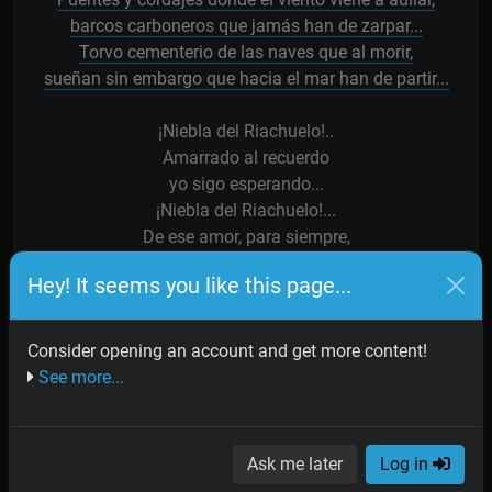
barcos carboneros que jamás han de zarpar...
Torvo cementerio de las naves que al morir,
sueñan sin embargo que hacia el mar han de partir...
¡Niebla del Riachuelo!..
Amarrado al recuerdo
yo sigo esperando...
¡Niebla del Riachuelo!...
De ese amor, para siempre,
me vas alejando...
Hey! It seems you like this page...
Nunca más volvió,
nunca más la vi,
nunca más su voz nombró mi nombre junto a mí...
Consider opening an account and get more content!
esa misma voz que dijo: '¡Adiós!'.
See more...
Sueña, marinero, con tu viejo bergantín,
bebe tus nostalgias en el sordo cafetín...
Ask me later
Log in
Llueve sobre el puerto, mientras tanto mi canción;