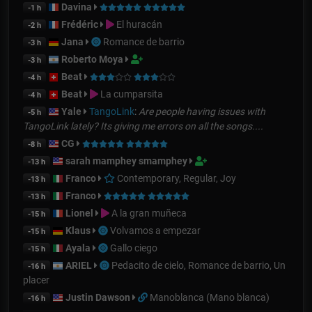
Davina
-1 h
Frédéric
El huracán
-2 h
Jana
Romance de barrio
-3 h
Roberto Moya
-3 h
Beat
-4 h
Beat
La cumparsita
-4 h
Yale
TangoLink
:
Are people having issues with
-5 h
TangoLink lately? Its giving me errors on all the songs....
CG
-8 h
sarah mamphey smamphey
-13 h
Franco
Contemporary, Regular, Joy
-13 h
Franco
-13 h
Lionel
A la gran muñeca
-15 h
Klaus
Volvamos a empezar
-15 h
Ayala
Gallo ciego
-15 h
ARIEL
Pedacito de cielo, Romance de barrio, Un
-16 h
placer
Justin Dawson
Manoblanca (Mano blanca)
-16 h