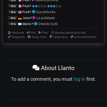
-15 h
Paul
-15 h
Fred
Que pinturita
-16 h
Jana
La puñalada
-16 h
Mario
Orlando Goñi
-17 h
Welcome
Info
Play!
Musical personality test
TangoLink
Tango Scan
Tango Quiz
Lyrics annotation
About Llanto
To add a comment, you must
log in
first.