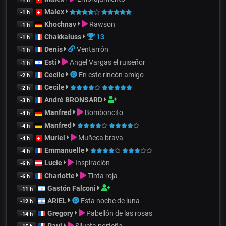
Malex
-1 h
Khochnav
Rawson
-1 h
Chakkaluss
13
-1 h
Denis
Ventarrón
-1 h
Esti
Angel Vargas el ruiseñor
-1 h
Cecile
En este rincón amigo
-2 h
Cecile
-2 h
André BRONSARD
-3 h
Manfred
Bomboncito
-4 h
Manfred
-4 h
Muriel
Muñeca brava
-4 h
Emmanuelle
-4 h
Lucie
Inspiración
-6 h
Charlotte
Tinta roja
-6 h
Gastón Falconi
-11 h
ARIEL
Esta noche de luna
-12 h
Gregory
Pabellón de las rosas
-14 h
Paul
Silueta porteña