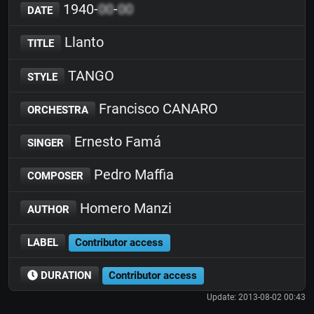
1940-
00
-
00
DATE
Llanto
TITLE
TANGO
STYLE
Francisco CANARO
ORCHESTRA
Ernesto Famá
SINGER
Pedro Maffia
COMPOSER
Homero Manzi
AUTHOR
LABEL
Contributor access
DURATION
Contributor access
Update: 2013-08-02 00:43