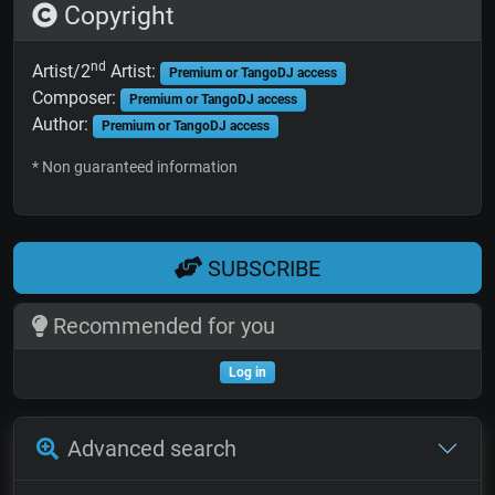
Copyright
nd
Artist/2
Artist:
Premium or TangoDJ access
Composer:
Premium or TangoDJ access
Author:
Premium or TangoDJ access
* Non guaranteed information
SUBSCRIBE
Recommended for you
Log in
Advanced search