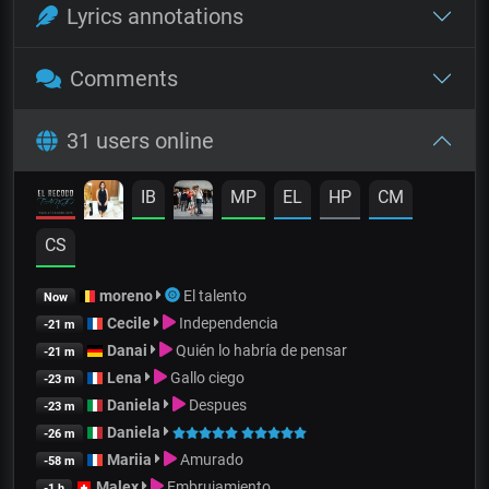
Lyrics annotations
Comments
31 users online
IB
MP
EL
HP
CM
CS
moreno
El talento
Now
Cecile
Independencia
-21 m
Danai
Quién lo habría de pensar
-21 m
Lena
Gallo ciego
-23 m
Daniela
Despues
-23 m
Daniela
-26 m
Mariia
Amurado
-58 m
Malex
Embrujamiento
-1 h