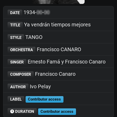
1934-
00
-
00
DATE
Ya vendrán tiempos mejores
TITLE
TANGO
STYLE
Francisco CANARO
ORCHESTRA
Ernesto Famá y Francisco Canaro
SINGER
Francisco Canaro
COMPOSER
Ivo Pelay
AUTHOR
LABEL
Contributor access
DURATION
Contributor access