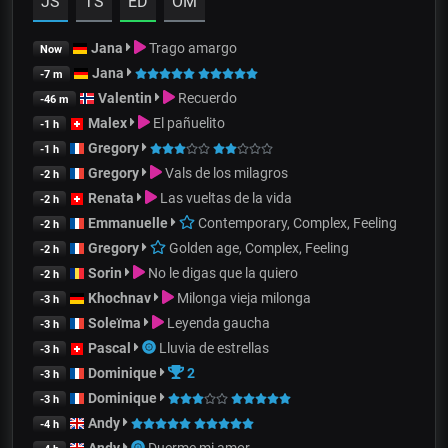
JS
TS
ED
OM
Jana
Trago amargo
Now
Jana
-7 m
Valentin
Recuerdo
-46 m
Malex
El pañuelito
-1 h
Gregory
-1 h
Gregory
Vals de los milagros
-2 h
Renata
Las vueltas de la vida
-2 h
Emmanuelle
Contemporary, Complex, Feeling
-2 h
Gregory
Golden age, Complex, Feeling
-2 h
Sorin
No le digas que la quiero
-2 h
Khochnav
Milonga vieja milonga
-3 h
Soleïma
Leyenda gaucha
-3 h
Pascal
Lluvia de estrellas
-3 h
Dominique
2
-3 h
Dominique
-3 h
Andy
-4 h
Andy
Duerme mi amor