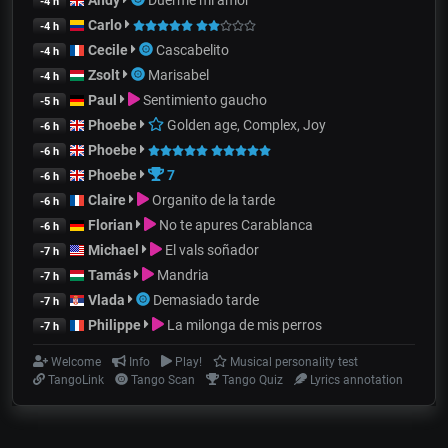
-4 h
Carlo
-4 h
Cecile
Cascabelito
-4 h
Zsolt
Marisabel
-4 h
Paul
Sentimiento gaucho
-5 h
Phoebe
Golden age, Complex, Joy
-6 h
Phoebe
-6 h
Phoebe
7
-6 h
Claire
Organito de la tarde
-6 h
Florian
No te apures Carablanca
-6 h
Michael
El vals soñador
-7 h
Tamás
Mandria
-7 h
Vlada
Demasiado tarde
-7 h
Philippe
La milonga de mis perros
-7 h
Welcome
Info
Play!
Musical personality test
TangoLink
Tango Scan
Tango Quiz
Lyrics annotation