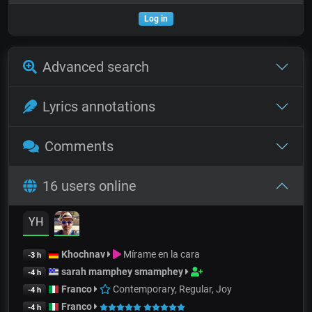
Log in
Advanced search
Lyrics annotations
Comments
16 users online
YH
Khochnav
Mírame en la cara
-3 h
sarah mamphey smamphey
-4 h
Franco
Contemporary, Regular, Joy
-4 h
Franco
-4 h