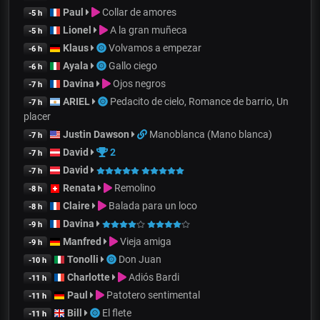
Paul
Collar de amores
-5 h
Lionel
A la gran muñeca
-5 h
Klaus
Volvamos a empezar
-6 h
Ayala
Gallo ciego
-6 h
Davina
Ojos negros
-7 h
ARIEL
Pedacito de cielo, Romance de barrio, Un
-7 h
placer
Justin Dawson
Manoblanca (Mano blanca)
-7 h
David
2
-7 h
David
-7 h
Renata
Remolino
-8 h
Claire
Balada para un loco
-8 h
Davina
-9 h
Manfred
Vieja amiga
-9 h
Tonolli
Don Juan
-10 h
Charlotte
Adiós Bardi
-11 h
Paul
Patotero sentimental
-11 h
Bill
El flete
-11 h