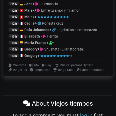
Jana
La estancia
-11 h
Malex
Entre tu amor y mi amor
-12 h
Malex
-12 h
Cecile
Por esta cruz
-12 h
Rafa Johannes
Lagrimitas de mi corazón
-12 h
Elisabeth
Tierrita
-13 h
Marta Franco
-13 h
Gregory
Shusheta (El aristócrata)
-13 h
Gregory
-13 h
Welcome
Info
Play!
Musical personality test
TangoLink
Tango Scan
Tango Quiz
Lyrics annotation
About Viejos tiempos
To add a comment, you must
log in
first.