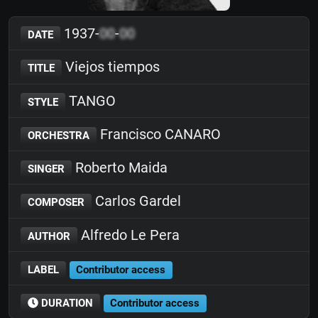
1937-
00
-
00
DATE
Viejos tiempos
TITLE
TANGO
STYLE
Francisco CANARO
ORCHESTRA
Roberto Maida
SINGER
Carlos Gardel
COMPOSER
Alfredo Le Pera
AUTHOR
LABEL
Contributor access
DURATION
Contributor access