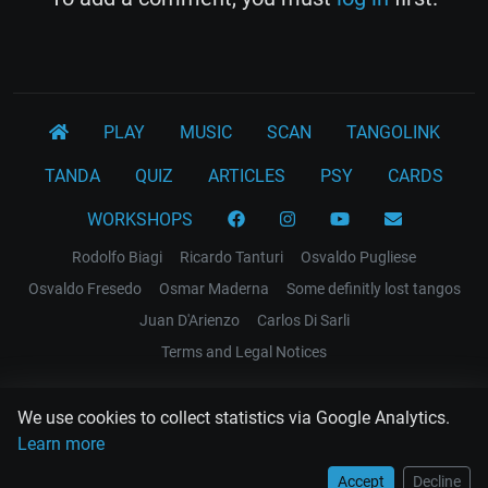
PLAY
MUSIC
SCAN
TANGOLINK
TANDA
QUIZ
ARTICLES
PSY
CARDS
WORKSHOPS
Rodolfo Biagi
Ricardo Tanturi
Osvaldo Pugliese
Osvaldo Fresedo
Osmar Maderna
Some definitly lost tangos
Juan D'Arienzo
Carlos Di Sarli
Terms and Legal Notices
EL RECODO TANGO
We use cookies to collect statistics via Google Analytics.
Design Web: Gregory DIAZ
Learn more
Accept
Decline