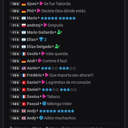
Gjoni
Se fue Taborda
-10 h
Phil
Decime Dios dónde estás
-10 h
Mario
-11 h
andrzej
Después
-11 h
Mario Gallardo
-11 h
Elías
2
-11 h
Elías Delgado
-11 h
Cecile
Vida querida
-12 h
Andi
Comme il faut
-12 h
Aarón
-13 h
Frédéric
Que importa eso ahora!!!
-13 h
Daniel
Lagrimitas de mi corazón
-13 h
Daniel
-13 h
Davina
Tabaco
-14 h
Pascal
Milonga triste
-14 h
Andy
-15 h
Andy
Adiós muchachos
-16 h