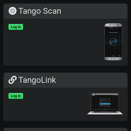
Tango Scan
Log in
TangoLink
Log in