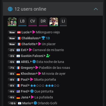
12 users online
LB
CV
DR
LI
Lucie
Milonguero viejo
Now
Chakkaluss
13
Now
Charlotte
Un placer
Now
Esti
Carnaval de mi barrio
-2 h
Gastón Falconi
-3 h
ARIEL
Esta noche de luna
-5 h
Gregory
Pabellón de las rosas
-7 h
Khochnav
Mi novia de ayer
-8 h
Paul
Silueta porteña
-8 h
Paul
-8 h
Fred
Que pinturita
-9 h
Jana
La puñalada
-9 h
Mario
Orlando Goñi
-10 h