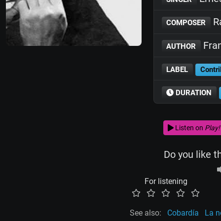
Ra
COMPOSER
Fran
AUTHOR
LABEL
Contri
DURATION
Listen on
Play!
Do you like t
For listening
See also:
Cobardía
La n