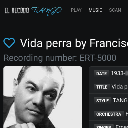
PLAY
MUSIC
SCAN
Vida perra by Franc
Recording number: ERT-5000
1933-
DATE
Vida p
TITLE
TANG
STYLE
F
ORCHESTRA
Erne
SINGER