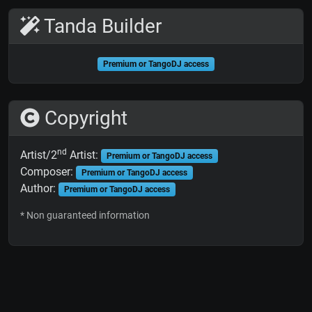
Tanda Builder
Premium or TangoDJ access
Copyright
nd
Artist/2
Artist:
Premium or TangoDJ access
Composer:
Premium or TangoDJ access
Author:
Premium or TangoDJ access
* Non guaranteed information