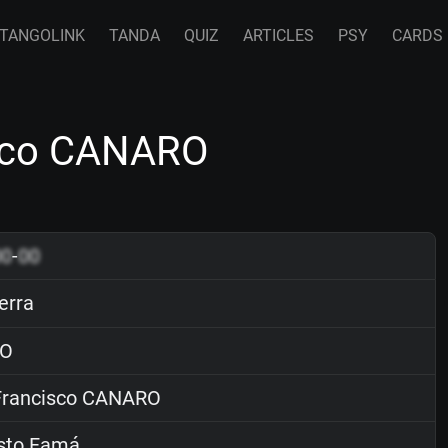
TANGOLINK
TANDA
QUIZ
ARTICLES
PSY
CARDS
isco CANARO
00
-
00
erra
O
rancisco CANARO
sto Famá