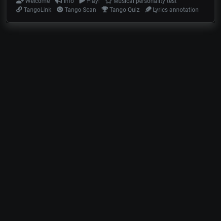
Welcome
Info
Play!
Musical personality test
TangoLink
Tango Scan
Tango Quiz
Lyrics annotation