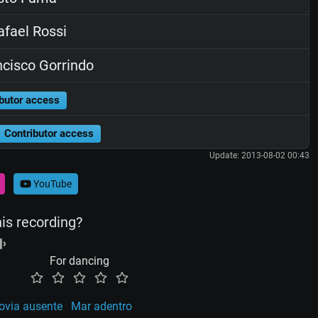
fael Rossi
cisco Gorrindo
butor access
Contributor access
Update: 2013-08-02 00:43
YouTube
his recording?
For dancing
ovia ausente
Mar adentro