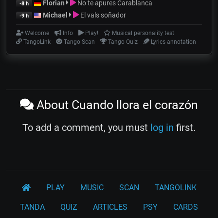
Florian
No te apures Carablanca
-8 h
Michael
El vals soñador
-9 h
Welcome
Info
Play!
Musical personality test
TangoLink
Tango Scan
Tango Quiz
Lyrics annotation
About Cuando llora el corazón
To add a comment, you must
log in
first.
PLAY
MUSIC
SCAN
TANGOLINK
TANDA
QUIZ
ARTICLES
PSY
CARDS