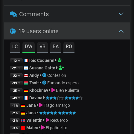
Comments
19 users online
LC
DW
VB
BA
RO
loic Coquerel
-12 m
Susana Gatto
-21 m
Andy
Confesión
-22 m
Zsolt
Fumando espero
-33 m
Khochnav
Bien Pulenta
-35 m
Davina
-49 m
Jana
Trago amargo
-1 h
Jana
-2 h
Valentin
Recuerdo
-2 h
Malex
El pañuelito
-3 h