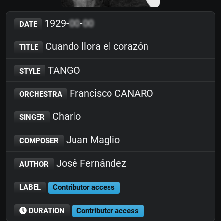
1929-
00
-
00
DATE
Cuando llora el corazón
TITLE
TANGO
STYLE
Francisco CANARO
ORCHESTRA
Charlo
SINGER
Juan Maglio
COMPOSER
José Fernández
AUTHOR
LABEL
Contributor access
DURATION
Contributor access