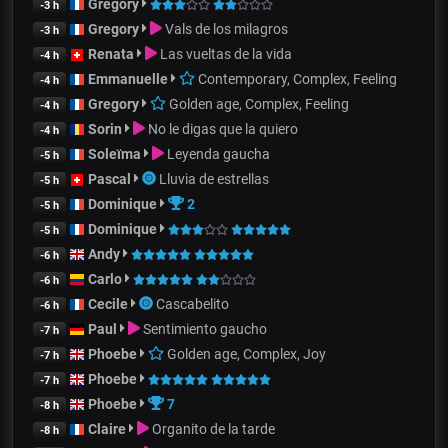
Gregory
-3 h
Gregory
Vals de los milagros
-3 h
Renata
Las vueltas de la vida
-4 h
Emmanuelle
Contemporary, Complex, Feeling
-4 h
Gregory
Golden age, Complex, Feeling
-4 h
Sorin
No le digas que la quiero
-4 h
Soleïma
Leyenda gaucha
-5 h
Pascal
Lluvia de estrellas
-5 h
Dominique
2
-5 h
Dominique
-5 h
Andy
-6 h
Carlo
-6 h
Cecile
Cascabelito
-6 h
Paul
Sentimiento gaucho
-7 h
Phoebe
Golden age, Complex, Joy
-7 h
Phoebe
-7 h
Phoebe
7
-8 h
Claire
Organito de la tarde
-8 h