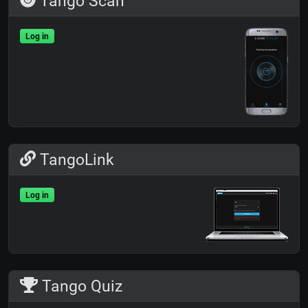
Tango Scan
Log in
TangoLink
Log in
Tango Quiz