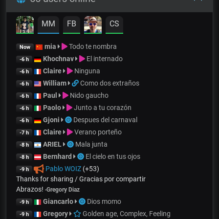
MM
FB
CS
mia
Todo te nombra
Now
Khochnav
El internado
-6 h
Claire
Ninguna
-6 h
William
Como dos extraños
-6 h
Paul
Nido gaucho
-6 h
Paolo
Junto a tu corazón
-6 h
Gjoni
Despues del carnaval
-6 h
Claire
Verano porteño
-7 h
ARIEL
Mala junta
-8 h
Bernhard
El cielo en tus ojos
-8 h
Pablo WOIZ
(+53)
-9 h
Thanks for sharing / Gracias por compartir
Abrazos!
-
Gregory Diaz
Giancarlo
Dios momo
-9 h
Gregory
Golden age, Complex, Feeling
-9 h