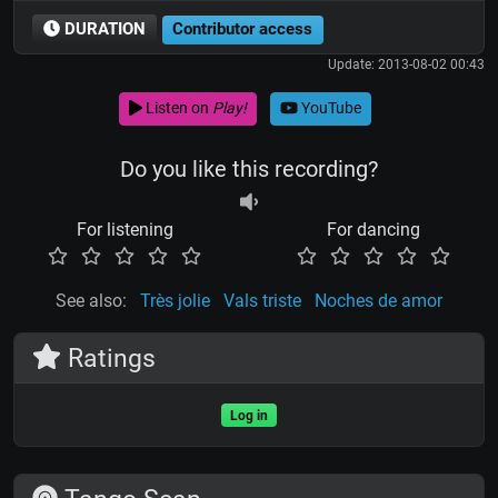
DURATION
Contributor access
Update: 2013-08-02 00:43
Listen on
Play!
YouTube
Do you like this recording?
For listening
For dancing
See also:
Très jolie
Vals triste
Noches de amor
Ratings
Log in