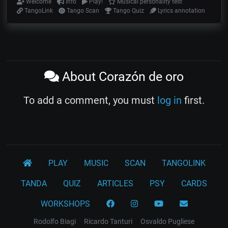
Welcome
Info
Play!
Musical personality test
TangoLink
Tango Scan
Tango Quiz
Lyrics annotation
About Corazón de oro
To add a comment, you must
log in
first.
PLAY
MUSIC
SCAN
TANGOLINK
TANDA
QUIZ
ARTICLES
PSY
CARDS
WORKSHOPS
Rodolfo Biagi
Ricardo Tanturi
Osvaldo Pugliese