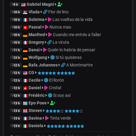
Gabriel Magni
-9 h
Vlada
Flor de lino
-10 h
Soleïma
Las vueltas de la vida
-10 h
Pascal
Nunca mas
-10 h
Manfred
Cuando me entrés a fallar
-10 h
Gregory
La viruta
-10 h
Danai
Quién lo habría de pensar
-11 h
Wolfgang
Si tú quisieras
-12 h
Rafa Johannes
A Montmartre
-12 h
CG
-12 h
Cecile
El llorón
-12 h
Daniel
Cristal
-12 h
Frédéric
Si soy así
-12 h
Epo Poee
-13 h
Steven
-13 h
Davina
Tinta verde
-13 h
Daniela
-13 h