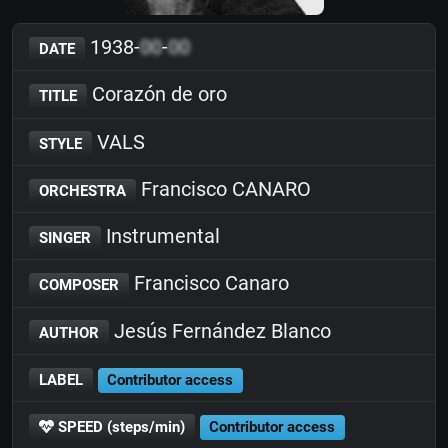
1938-
00
-
00
DATE
Corazón de oro
TITLE
VALS
STYLE
Francisco CANARO
ORCHESTRA
Instrumental
SINGER
Francisco Canaro
COMPOSER
Jesús Fernández Blanco
AUTHOR
LABEL
Contributor access
SPEED (steps/min)
Contributor access