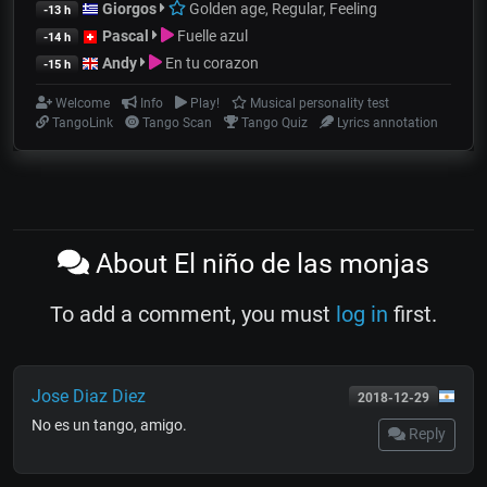
Giorgos
Golden age, Regular, Feeling
-13 h
Pascal
Fuelle azul
-14 h
Andy
En tu corazon
-15 h
Welcome
Info
Play!
Musical personality test
TangoLink
Tango Scan
Tango Quiz
Lyrics annotation
About El niño de las monjas
To add a comment, you must
log in
first.
Jose Diaz Diez
2018-12-29
No es un tango, amigo.
Reply