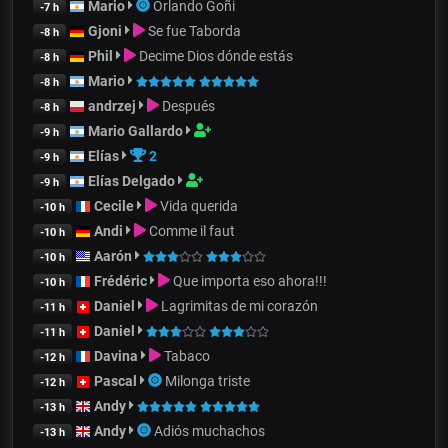
Mario
Orlando Goñi
-7 h
Gjoni
Se fue Taborda
-8 h
Phil
Decime Dios dónde estás
-8 h
Mario
-8 h
andrzej
Después
-8 h
Mario Gallardo
-9 h
Elías
2
-9 h
Elías Delgado
-9 h
Cecile
Vida querida
-10 h
Andi
Comme il faut
-10 h
Aarón
-10 h
Frédéric
Que importa eso ahora!!!
-10 h
Daniel
Lagrimitas de mi corazón
-11 h
Daniel
-11 h
Davina
Tabaco
-12 h
Pascal
Milonga triste
-12 h
Andy
-13 h
Andy
Adiós muchachos
-13 h