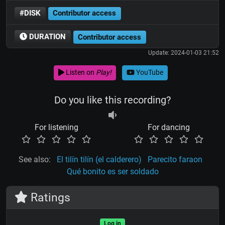
#DISK
Contributor access
DURATION
Contributor access
Update: 2024-01-03 21:52
Listen on
Play!
YouTube
Do you like this recording?
For listening
For dancing
See also:
El tilín tilín (el calderero)
Parecito faraon
Qué bonito es ser soldado
Ratings
Log in