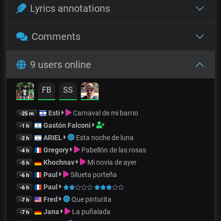
Lyrics annotations
Comments
9 users online
FB
SS
Esti
Carnaval de mi barrio
-25 m
Gastón Falconi
-1 h
ARIEL
Esta noche de luna
-2 h
Gregory
Pabellón de las rosas
-4 h
Khochnav
Mi novia de ayer
-5 h
Paul
Silueta porteña
-6 h
Paul
-6 h
Fred
Que pinturita
-7 h
Jana
La puñalada
-7 h