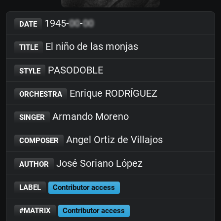
1945-
00
-
00
DATE
El niño de las monjas
TITLE
PASODOBLE
STYLE
Enrique RODRÍGUEZ
ORCHESTRA
Armando Moreno
SINGER
Angel Ortiz de Villajos
COMPOSER
José Soriano López
AUTHOR
LABEL
Contributor access
#MATRIX
Contributor access