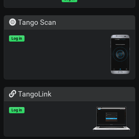
Tango Scan
Log in
TangoLink
Log in