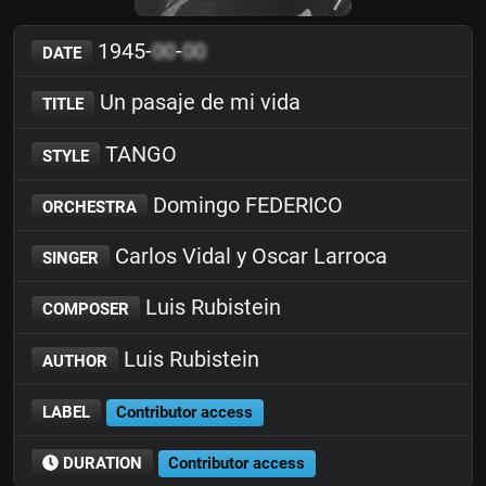
1945-
00
-
00
DATE
Un pasaje de mi vida
TITLE
TANGO
STYLE
Domingo FEDERICO
ORCHESTRA
Carlos Vidal y Oscar Larroca
SINGER
Luis Rubistein
COMPOSER
Luis Rubistein
AUTHOR
LABEL
Contributor access
DURATION
Contributor access