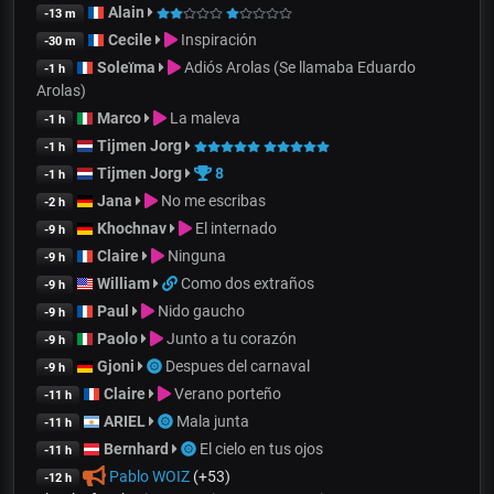
Alain
-13 m
Cecile
Inspiración
-30 m
Soleïma
Adiós Arolas (Se llamaba Eduardo
-1 h
Arolas)
Marco
La maleva
-1 h
Tijmen Jorg
-1 h
Tijmen Jorg
8
-1 h
Jana
No me escribas
-2 h
Khochnav
El internado
-9 h
Claire
Ninguna
-9 h
William
Como dos extraños
-9 h
Paul
Nido gaucho
-9 h
Paolo
Junto a tu corazón
-9 h
Gjoni
Despues del carnaval
-9 h
Claire
Verano porteño
-11 h
ARIEL
Mala junta
-11 h
Bernhard
El cielo en tus ojos
-11 h
Pablo WOIZ
(+53)
-12 h