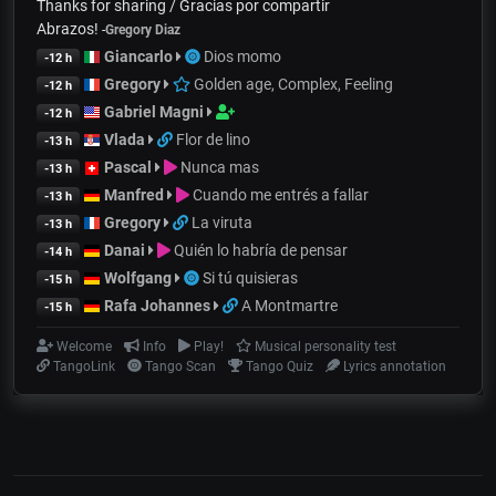
Thanks for sharing / Gracias por compartir
Abrazos!
-
Gregory Diaz
Giancarlo
Dios momo
-12 h
Gregory
Golden age, Complex, Feeling
-12 h
Gabriel Magni
-12 h
Vlada
Flor de lino
-13 h
Pascal
Nunca mas
-13 h
Manfred
Cuando me entrés a fallar
-13 h
Gregory
La viruta
-13 h
Danai
Quién lo habría de pensar
-14 h
Wolfgang
Si tú quisieras
-15 h
Rafa Johannes
A Montmartre
-15 h
Welcome
Info
Play!
Musical personality test
TangoLink
Tango Scan
Tango Quiz
Lyrics annotation