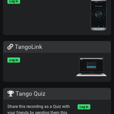
Log in
TangoLink
Log in
Tango Quiz
Share this recording as a Quiz with
Log in
your friends by sending them this