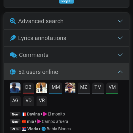
Log in
Advanced search
Lyrics annotations
Comments
52 users online
DB
MM
MZ
TM
VM
AG
VD
VR
Davina
El monito
Now
mia
Campo afuera
Now
Vlada
Bahia Blanca
-9 m