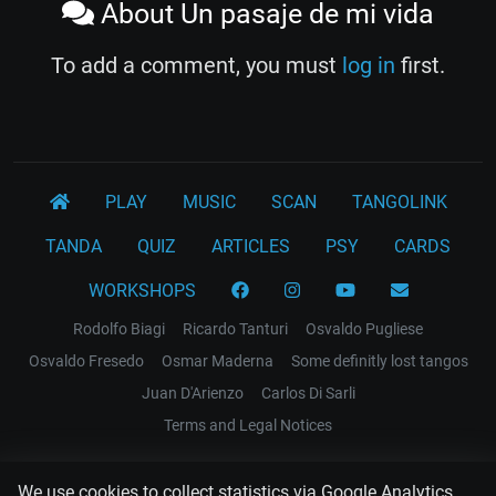
About Un pasaje de mi vida
To add a comment, you must
log in
first.
PLAY
MUSIC
SCAN
TANGOLINK
TANDA
QUIZ
ARTICLES
PSY
CARDS
WORKSHOPS
Rodolfo Biagi
Ricardo Tanturi
Osvaldo Pugliese
Osvaldo Fresedo
Osmar Maderna
Some definitly lost tangos
Juan D'Arienzo
Carlos Di Sarli
Terms and Legal Notices
EL RECODO TANGO
We use cookies to collect statistics via Google Analytics.