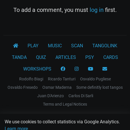
To add a comment, you must
log in
first.
PLAY
MUSIC
SCAN
TANGOLINK
TANDA
QUIZ
ARTICLES
PSY
CARDS
WORKSHOPS
Rodolfo Biagi
Ricardo Tanturi
Osvaldo Pugliese
Osvaldo Fresedo
Osmar Maderna
Some definitly lost tangos
Juan D'Arienzo
Carlos Di Sarli
Terms and Legal Notices
EL RECODO TANGO
We use cookies to collect statistics via Google Analytics.
Design Web: Gregory DIAZ
Learn more