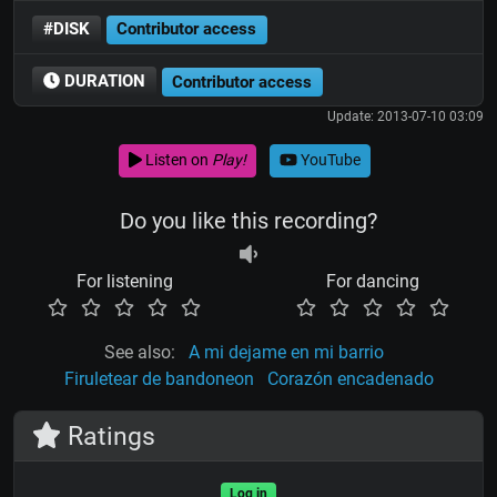
#DISK
Contributor access
DURATION
Contributor access
Update: 2013-07-10 03:09
Listen on
Play!
YouTube
Do you like this recording?
For listening
For dancing
See also:
A mi dejame en mi barrio
Firuletear de bandoneon
Corazón encadenado
Ratings
Log in