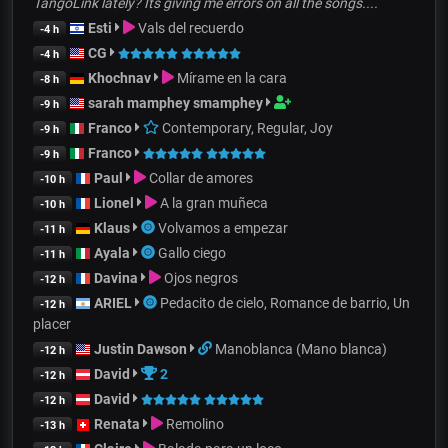
TangoLink lately? Its giving me errors on all the songs....
Esti
Vals del recuerdo
-4 h
CG
-4 h
Khochnav
Mírame en la cara
-8 h
sarah mamphey smamphey
-9 h
Franco
Contemporary, Regular, Joy
-9 h
Franco
-9 h
Paul
Collar de amores
-10 h
Lionel
A la gran muñeca
-10 h
Klaus
Volvamos a empezar
-11 h
Ayala
Gallo ciego
-11 h
Davina
Ojos negros
-12 h
ARIEL
Pedacito de cielo, Romance de barrio, Un
-12 h
placer
Justin Dawson
Manoblanca (Mano blanca)
-12 h
David
2
-12 h
David
-12 h
Renata
Remolino
-13 h