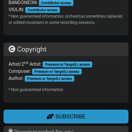
BANDONEON:
Contributor access
VIOLIN:
Contributor access
* Non guaranteed information; orchestras sometimes replaced
or added musicians in some recording sessions.
Copyright
nd
Artist/2
Artist:
Premium or TangoDJ access
Composer:
Premium or TangoDJ access
Author:
Premium or TangoDJ access
* Non guaranteed information
SUBSCRIBE
Recommended for you