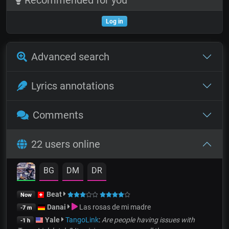
Log in
Advanced search
Lyrics annotations
Comments
22 users online
BG
DM
DR
Beat
Now
Danai
Las rosas de mi madre
-7 m
Yale
TangoLink
:
Are people having issues with
-1 h