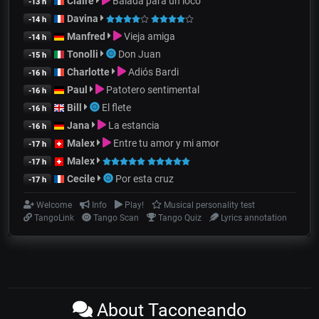
Claire
Balada para un loco
-13 h
Davina
-14 h
Manfred
Vieja amiga
-14 h
Tonolli
Don Juan
-15 h
Charlotte
Adiós Bardi
-16 h
Paul
Patotero sentimental
-16 h
Bill
El flete
-16 h
Jana
La estancia
-16 h
Malex
Entre tu amor y mi amor
-17 h
Malex
-17 h
Cecile
Por esta cruz
-17 h
Welcome
Info
Play!
Musical personality test
TangoLink
Tango Scan
Tango Quiz
Lyrics annotation
About Taconeando