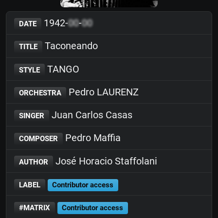
1942-
00
-
00
DATE
Taconeando
TITLE
TANGO
STYLE
Pedro LAURENZ
ORCHESTRA
Juan Carlos Casas
SINGER
Pedro Maffia
COMPOSER
José Horacio Staffolani
AUTHOR
LABEL
Contributor access
#MATRIX
Contributor access