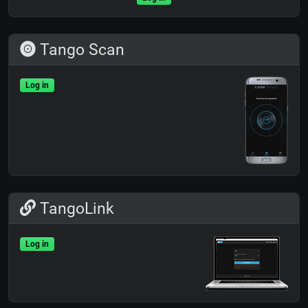
Tango Scan
Log in
TangoLink
Log in