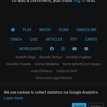
To add a comment, you must
log in
first.
PLAY
MUSIC
SCAN
TANGOLINK
TANDA
QUIZ
ARTICLES
PSY
CARDS
WORKSHOPS
Rodolfo Biagi
Ricardo Tanturi
Osvaldo Pugliese
Osvaldo Fresedo
Osmar Maderna
Some definitly lost tangos
Juan D'Arienzo
Carlos Di Sarli
Terms and Legal Notices
EL RECODO TANGO
We use cookies to collect statistics via Google Analytics.
Design Web: Gregory DIAZ
Learn more
Accept
Decline