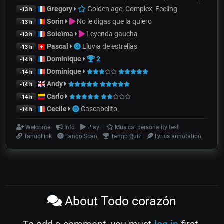
Gregory
Golden age, Complex, Feeling
-13 h
Sorin
No le digas que la quiero
-13 h
Soleïma
Leyenda gaucha
-13 h
Pascal
Lluvia de estrellas
-13 h
Dominique
2
-14 h
Dominique
-14 h
Andy
-14 h
Carlo
-14 h
Cecile
Cascabelito
-14 h
Welcome
Info
Play!
Musical personality test
TangoLink
Tango Scan
Tango Quiz
Lyrics annotation
About Todo corazón