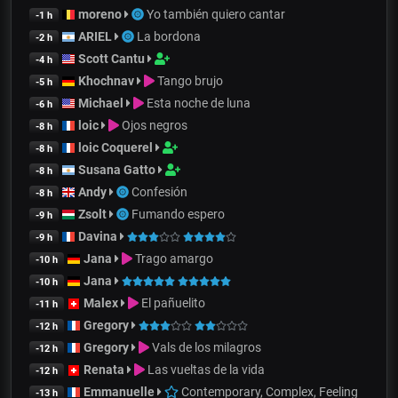
moreno
Yo también quiero cantar
-1 h
ARIEL
La bordona
-2 h
Scott Cantu
-4 h
Khochnav
Tango brujo
-5 h
Michael
Esta noche de luna
-6 h
loic
Ojos negros
-8 h
loic Coquerel
-8 h
Susana Gatto
-8 h
Andy
Confesión
-8 h
Zsolt
Fumando espero
-9 h
Davina
-9 h
Jana
Trago amargo
-10 h
Jana
-10 h
Malex
El pañuelito
-11 h
Gregory
-12 h
Gregory
Vals de los milagros
-12 h
Renata
Las vueltas de la vida
-12 h
Emmanuelle
Contemporary, Complex, Feeling
-13 h