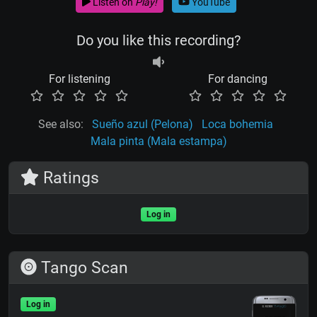
Listen on
Play!
YouTube
Do you like this recording?
For listening
For dancing
See also:
Sueño azul (Pelona)
Loca bohemia
Mala pinta (Mala estampa)
Ratings
Log in
Tango Scan
Log in