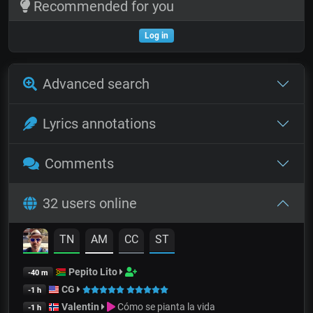
Recommended for you
Log in
Advanced search
Lyrics annotations
Comments
32 users online
TN
AM
CC
ST
Pepito Lito
-40 m
CG
-1 h
Valentin
Cómo se pianta la vida
-1 h